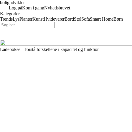
boligudvikler
Log på
Kom i gang
Nyhedsbrevet
Kategorier
Trends
Lys
Planter
Kunst
Hvidevarer
Bord
Stol
Sofa
Smart Home
Børn
Ladebokse – forstå forskellene i kapacitet og funktion