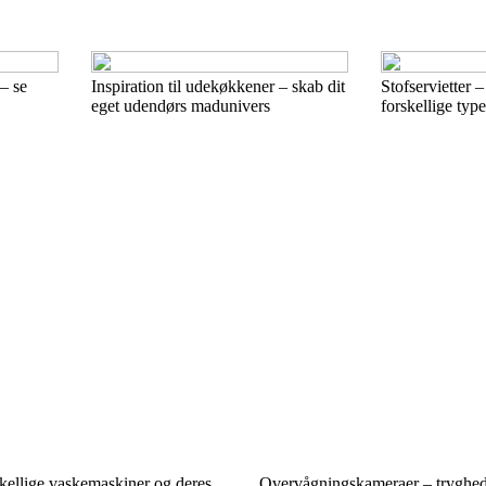
 – se
Inspiration til udekøkkener – skab dit
Stofservietter –
eget udendørs madunivers
forskellige type
skellige vaskemaskiner og deres
Overvågningskameraer – tryghe