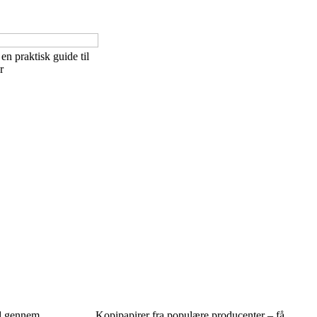
 en praktisk guide til
r
d gennem
Kopipapirer fra populære producenter – få