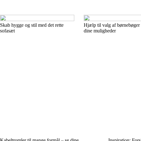
Skab hygge og stil med det rette
Hjælp til valg af børnebøger
sofasæt
dine muligheder
Kabeltromler til mange formål – se dine
Inspiration: For