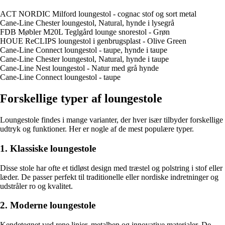
ACT NORDIC Milford loungestol - cognac stof og sort metal
Cane-Line Chester loungestol, Natural, hynde i lysegrå
FDB Møbler M20L Teglgård lounge snorestol - Grøn
HOUE ReCLIPS loungestol i genbrugsplast - Olive Green
Cane-Line Connect loungestol - taupe, hynde i taupe
Cane-Line Chester loungestol, Natural, hynde i taupe
Cane-Line Nest loungestol - Natur med grå hynde
Cane-Line Connect loungestol - taupe
Forskellige typer af loungestole
Loungestole findes i mange varianter, der hver især tilbyder forskellige
udtryk og funktioner. Her er nogle af de mest populære typer.
1. Klassiske loungestole
Disse stole har ofte et tidløst design med træstel og polstring i stof eller
læder. De passer perfekt til traditionelle eller nordiske indretninger og
udstråler ro og kvalitet.
2. Moderne loungestole
Kendetegnet ved rene linjer, metalben og innovative materialer. De