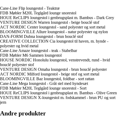
Cane-Line Flip loungestol - Teaktræ
FDB Møbler M20L Teglgård lounge snorestol
HOUE ReCLIPS loungestol i genbrugsplast m. Bambus - Dark Grey
VENTURE DESIGN Warren loungestol - beige bouclé stof
ACT NORDIC Center loungestol - sand polyester og sort metal
BLOOMINGVILLE Allure loungestol - natur polyester og nylon
DAN-FORM Dubna loungestol - brun bouclé stof
CREATIVE COLLECTION Cia loungestol til haven, m. hynde -
polyester og hvid metal
Cane-Line Amaze loungestol - teak - Stabelbar
FDB Møbler M6 Sammen loungestol
HOUSE NORDIC Honolulu loungestol, venstrevendt, rund - hvid
bouclé polyester stof
VENTURE DESIGN Omaha loungestol - brun bouclé polyester
ACT NORDIC Milford loungestol - beige stof og sort metal
BLOOMINGVILLE Baz loungestol, foldbar - sort rattan
Cane-Line Mega loungestol - Gråt stel med hyndesæt
FDB Møbler M20L Teglgård lounge snorestol - Sort
HOUE ReCLIPS loungestol i genbrugsplast m. Bambus - Olive Green
VENTURE DESIGN X-loungestol m. fodskammel - brun PU og sort
jern
Andre produkter