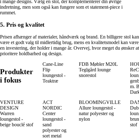
i mange designs. Vælg en stol, der komplementerer din øvrige
indretning, men som også kan fungere som et statement-piece i
rummet.
5. Pris og kvalitet
Prisen afhænger af materialer, håndværk og brand. En billigere stol kan
være et godt valg til midlertidig brug, mens en kvalitetsmodel kan være
en investering, der holder i mange år. Overvej, hvor meget du ønsker at
prioritere holdbarhed og design.
Cane-Line
FDB Møbler M20L
HO
Flip
Teglgård lounge
ReC
Produkter
loungestol -
snorestol
loun
i fokus
Teaktræ
genb
m. 
Dar
VENTURE
ACT
BLOOMINGVILLE
DA
DESIGN
NORDIC
Allure loungestol -
Dub
Warren
Center
natur polyester og
loun
loungestol -
loungestol -
nylon
brun
beige bouclé stof
sand
stof
polyester og
sort metal