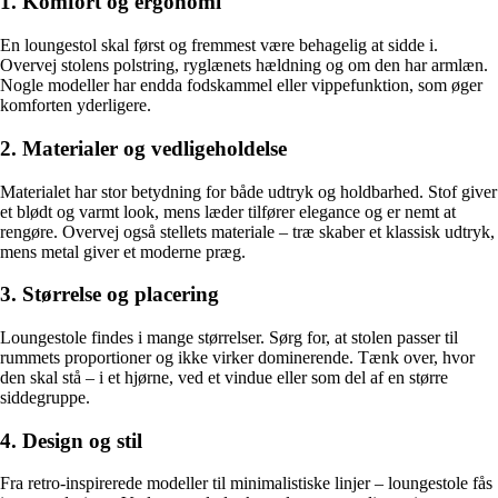
1. Komfort og ergonomi
En loungestol skal først og fremmest være behagelig at sidde i.
Overvej stolens polstring, ryglænets hældning og om den har armlæn.
Nogle modeller har endda fodskammel eller vippefunktion, som øger
komforten yderligere.
2. Materialer og vedligeholdelse
Materialet har stor betydning for både udtryk og holdbarhed. Stof giver
et blødt og varmt look, mens læder tilfører elegance og er nemt at
rengøre. Overvej også stellets materiale – træ skaber et klassisk udtryk,
mens metal giver et moderne præg.
3. Størrelse og placering
Loungestole findes i mange størrelser. Sørg for, at stolen passer til
rummets proportioner og ikke virker dominerende. Tænk over, hvor
den skal stå – i et hjørne, ved et vindue eller som del af en større
siddegruppe.
4. Design og stil
Fra retro-inspirerede modeller til minimalistiske linjer – loungestole fås