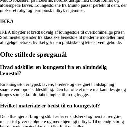
Muuto fokuserer på moderne, nordisk design med bløde former og
afdæmpede farver. Loungestolene fra Muuto passer perfekt til dem, der
ønsker et roligt og harmonisk udtryk i hjemmet.
IKEA
IKEA tilbyder et bredt udvalg af loungestole til overkommelige priser.
Sortimentet spænder fra klassiske lænestole til moderne modeller med
aftagelige betræk, hvilket gør dem praktiske og lette at vedligeholde.
Ofte stillede spørgsmål
Hvad adskiller en loungestol fra en almindelig
lænestol?
En loungestol er typisk lavere, bredere og designet til afslapning
snarere end opret siddestilling. Den har ofte et mere markant design og
bruges som et komfortabelt møbel til ro og hygge.
Hvilket materiale er bedst til en loungestol?
Det afhænger af brug og stil. Læder er slidstærkt og nemt at rengøre,
mens stof giver et blødere og mere hjemligt udtryk. Til udendørs brug
bør du vælge materialer, der tåler fugt og sollys.