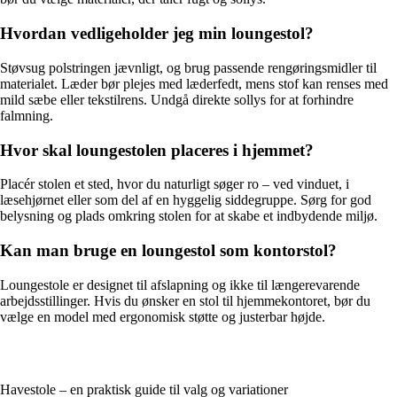
Hvordan vedligeholder jeg min loungestol?
Støvsug polstringen jævnligt, og brug passende rengøringsmidler til
materialet. Læder bør plejes med læderfedt, mens stof kan renses med
mild sæbe eller tekstilrens. Undgå direkte sollys for at forhindre
falmning.
Hvor skal loungestolen placeres i hjemmet?
Placér stolen et sted, hvor du naturligt søger ro – ved vinduet, i
læsehjørnet eller som del af en hyggelig siddegruppe. Sørg for god
belysning og plads omkring stolen for at skabe et indbydende miljø.
Kan man bruge en loungestol som kontorstol?
Loungestole er designet til afslapning og ikke til længerevarende
arbejdsstillinger. Hvis du ønsker en stol til hjemmekontoret, bør du
vælge en model med ergonomisk støtte og justerbar højde.
Havestole – en praktisk guide til valg og variationer