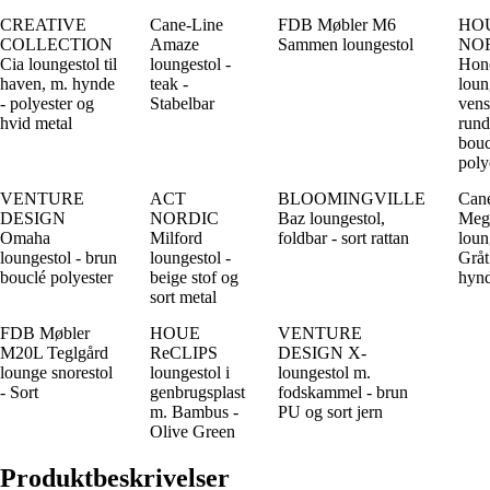
CREATIVE
Cane-Line
FDB Møbler M6
HO
COLLECTION
Amaze
Sammen loungestol
NO
Cia loungestol til
loungestol -
Hon
haven, m. hynde
teak -
loun
- polyester og
Stabelbar
vens
hvid metal
rund
bouc
poly
VENTURE
ACT
BLOOMINGVILLE
Can
DESIGN
NORDIC
Baz loungestol,
Meg
Omaha
Milford
foldbar - sort rattan
loun
loungestol - brun
loungestol -
Gråt
bouclé polyester
beige stof og
hyn
sort metal
FDB Møbler
HOUE
VENTURE
M20L Teglgård
ReCLIPS
DESIGN X-
lounge snorestol
loungestol i
loungestol m.
- Sort
genbrugsplast
fodskammel - brun
m. Bambus -
PU og sort jern
Olive Green
Produktbeskrivelser