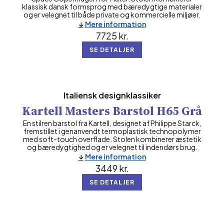
klassisk dansk formsprog med bæredygtige materialer
og er velegnet til både private og kommercielle miljøer.
Mere information
7725
kr.
SE DETALJER
Italiensk designklassiker
Kartell Masters Barstol H65 Grå
En stilren barstol fra Kartell, designet af Philippe Starck,
fremstillet i genanvendt termoplastisk technopolymer
med soft-touch overflade. Stolen kombinerer æstetik
og bæredygtighed og er velegnet til indendørs brug.
Mere information
3449
kr.
SE DETALJER