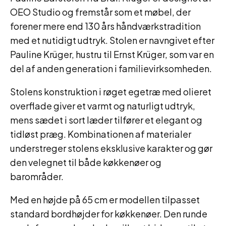
OEO Studio og fremstår som et møbel, der
forener mere end 130 års håndværkstradition
med et nutidigt udtryk. Stolen er navngivet efter
Pauline Krüger, hustru til Ernst Krüger, som var en
del af anden generation i familievirksomheden.
Stolens konstruktion i røget egetræ med olieret
overflade giver et varmt og naturligt udtryk,
mens sædet i sort læder tilfører et elegant og
tidløst præg. Kombinationen af materialer
understreger stolens eksklusive karakter og gør
den velegnet til både køkkenøer og
barområder.
Med en højde på 65 cm er modellen tilpasset
standard bordhøjder for køkkenøer. Den runde