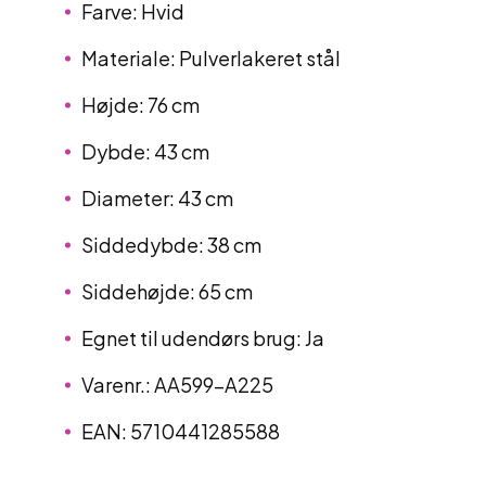
Farve: Hvid
Materiale: Pulverlakeret stål
Højde: 76 cm
Dybde: 43 cm
Diameter: 43 cm
Siddedybde: 38 cm
Siddehøjde: 65 cm
Egnet til udendørs brug: Ja
Varenr.: AA599-A225
EAN: 5710441285588