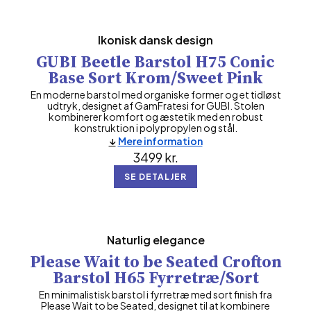
Ikonisk dansk design
GUBI Beetle Barstol H75 Conic
Base Sort Krom/Sweet Pink
En moderne barstol med organiske former og et tidløst
udtryk, designet af GamFratesi for GUBI. Stolen
kombinerer komfort og æstetik med en robust
konstruktion i polypropylen og stål.
Mere information
3499
kr.
SE DETALJER
Naturlig elegance
Please Wait to be Seated Crofton
Barstol H65 Fyrretræ/Sort
En minimalistisk barstol i fyrretræ med sort finish fra
Please Wait to be Seated, designet til at kombinere