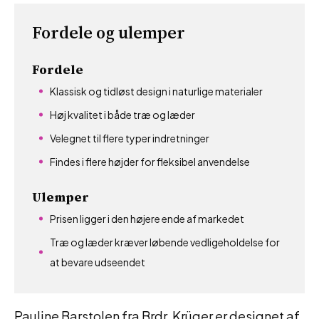
Fordele og ulemper
Fordele
Klassisk og tidløst design i naturlige materialer
Høj kvalitet i både træ og læder
Velegnet til flere typer indretninger
Findes i flere højder for fleksibel anvendelse
Ulemper
Prisen ligger i den højere ende af markedet
Træ og læder kræver løbende vedligeholdelse for
at bevare udseendet
Pauline Barstolen fra Brdr. Krüger er designet af