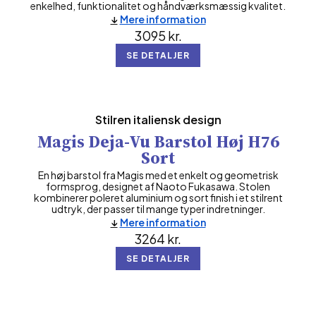
enkelhed, funktionalitet og håndværksmæssig kvalitet.
Mere information
3095
kr.
SE DETALJER
Stilren italiensk design
Magis Deja-Vu Barstol Høj H76
Sort
En høj barstol fra Magis med et enkelt og geometrisk
formsprog, designet af Naoto Fukasawa. Stolen
kombinerer poleret aluminium og sort finish i et stilrent
udtryk, der passer til mange typer indretninger.
Mere information
3264
kr.
SE DETALJER