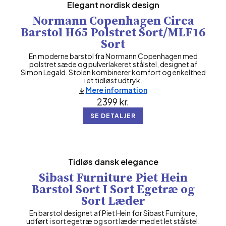
Elegant nordisk design
Normann Copenhagen Circa
Barstol H65 Polstret Sort/MLF16
Sort
En moderne barstol fra Normann Copenhagen med
polstret sæde og pulverlakeret stålstel, designet af
Simon Legald. Stolen kombinerer komfort og enkelthed
i et tidløst udtryk.
Mere information
2399
kr.
SE DETALJER
Tidløs dansk elegance
Sibast Furniture Piet Hein
Barstol Sort I Sort Egetræ og
Sort Læder
En barstol designet af Piet Hein for Sibast Furniture,
udført i sort egetræ og sort læder med et let stålstel.