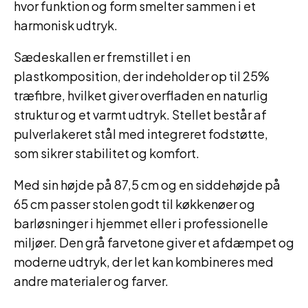
hvor funktion og form smelter sammen i et
harmonisk udtryk.
Sædeskallen er fremstillet i en
plastkomposition, der indeholder op til 25%
træfibre, hvilket giver overfladen en naturlig
struktur og et varmt udtryk. Stellet består af
pulverlakeret stål med integreret fodstøtte,
som sikrer stabilitet og komfort.
Med sin højde på 87,5 cm og en siddehøjde på
65 cm passer stolen godt til køkkenøer og
barløsninger i hjemmet eller i professionelle
miljøer. Den grå farvetone giver et afdæmpet og
moderne udtryk, der let kan kombineres med
andre materialer og farver.