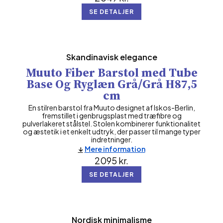
SE DETALJER
Skandinavisk elegance
Muuto Fiber Barstol med Tube
Base Og Ryglæn Grå/Grå H87,5
cm
En stilren barstol fra Muuto designet af Iskos-Berlin,
fremstillet i genbrugsplast med træfibre og
pulverlakeret stålstel. Stolen kombinerer funktionalitet
og æstetik i et enkelt udtryk, der passer til mange typer
indretninger.
Mere information
2095
kr.
SE DETALJER
Nordisk minimalisme