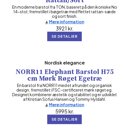
En moderne barstol fra TON, baseret på den ikoniske No
14-stol, fremstillet i bøgetræ med flettet rattan-sæde
og sort finish.
Mere information
3921
kr.
SE DETALJER
Nordisk elegance
NORR11 Elephant Barstol H75
cm Mørk Røget Egetræ
En barstol fra NORR11 med et afrundet og organisk
design, fremstillet i FSC-certificeret mørk røget eg.
Designet kombinerer æstetik og stabilitet og er udviklet
af Kristian Sofus Hansen og Tommy Hyldahl.
Mere information
5995
kr.
SE DETALJER