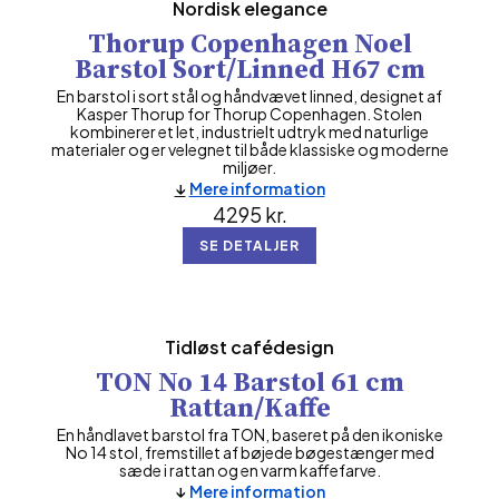
Nordisk elegance
Thorup Copenhagen Noel
Barstol Sort/Linned H67 cm
En barstol i sort stål og håndvævet linned, designet af
Kasper Thorup for Thorup Copenhagen. Stolen
kombinerer et let, industrielt udtryk med naturlige
materialer og er velegnet til både klassiske og moderne
miljøer.
Mere information
4295
kr.
SE DETALJER
Tidløst cafédesign
TON No 14 Barstol 61 cm
Rattan/Kaffe
En håndlavet barstol fra TON, baseret på den ikoniske
No 14 stol, fremstillet af bøjede bøgestænger med
sæde i rattan og en varm kaffefarve.
Mere information