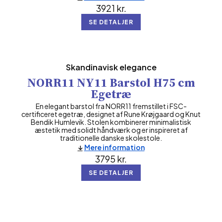
3921
kr.
SE DETALJER
Skandinavisk elegance
NORR11 NY11 Barstol H75 cm
Egetræ
En elegant barstol fra NORR11 fremstillet i FSC-
certificeret egetræ, designet af Rune Krøjgaard og Knut
Bendik Humlevik. Stolen kombinerer minimalistisk
æstetik med solidt håndværk og er inspireret af
traditionelle danske skolestole.
Mere information
3795
kr.
SE DETALJER