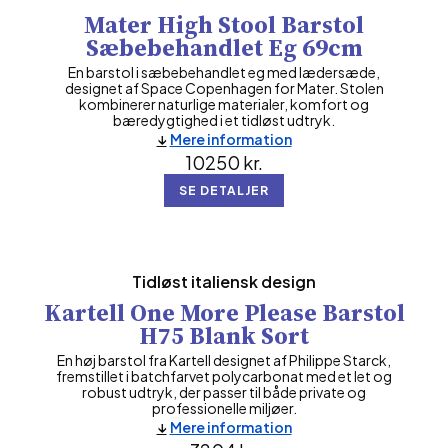
Mater High Stool Barstol
Sæbebehandlet Eg 69cm
En barstol i sæbebehandlet eg med lædersæde,
designet af Space Copenhagen for Mater. Stolen
kombinerer naturlige materialer, komfort og
bæredygtighed i et tidløst udtryk.
Mere information
10250
kr.
SE DETALJER
Tidløst italiensk design
Kartell One More Please Barstol
H75 Blank Sort
En høj barstol fra Kartell designet af Philippe Starck,
fremstillet i batchfarvet polycarbonat med et let og
robust udtryk, der passer til både private og
professionelle miljøer.
Mere information