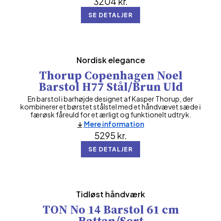
3204
kr.
SE DETALJER
Nordisk elegance
Thorup Copenhagen Noel
Barstol H77 Stål/Brun Uld
En barstol i barhøjde designet af Kasper Thorup, der
kombinerer et børstet stålstel med et håndvævet sæde i
færøsk fåreuld for et ærligt og funktionelt udtryk.
Mere information
5295
kr.
SE DETALJER
Tidløst håndværk
TON No 14 Barstol 61 cm
Rattan/Sort