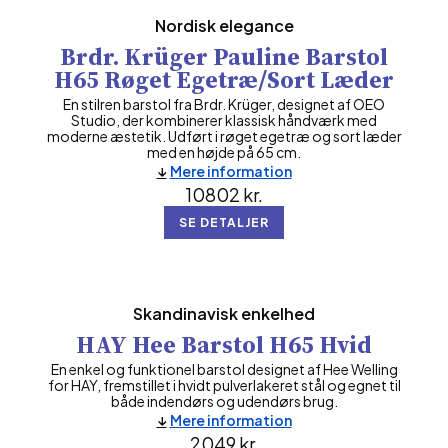
Nordisk elegance
Brdr. Krüger Pauline Barstol
H65 Røget Egetræ/Sort Læder
En stilren barstol fra Brdr. Krüger, designet af OEO
Studio, der kombinerer klassisk håndværk med
moderne æstetik. Udført i røget egetræ og sort læder
med en højde på 65 cm.
Mere information
10802
kr.
SE DETALJER
Skandinavisk enkelhed
HAY Hee Barstol H65 Hvid
En enkel og funktionel barstol designet af Hee Welling
for HAY, fremstillet i hvidt pulverlakeret stål og egnet til
både indendørs og udendørs brug.
Mere information
2049
kr.