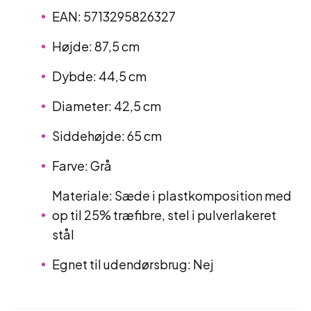
EAN: 5713295826327
Højde: 87,5 cm
Dybde: 44,5 cm
Diameter: 42,5 cm
Siddehøjde: 65 cm
Farve: Grå
Materiale: Sæde i plastkomposition med
op til 25% træfibre, stel i pulverlakeret
stål
Egnet til udendørsbrug: Nej