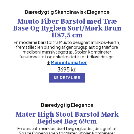
Bæredygtig Skandinavisk Elegance
Muuto Fiber Barstol med Træ
Base Og Ryglæn Sort/Mørk Brun
H87,5 cm
En moderne barstol fra Muuto designet af Iskos-Berlin,
fremstillet i en blanding af genbrugsplast og træfibre
med ben i massivt egetræ. Stolen kombinerer
funktionalitet og enkel æstetik i et tidløst design.
Mere information
3695
kr.
SE DETALJER
Bæredygtig Elegance
Mater High Stool Barstol Mørk
Bejdset Bøg 69cm
En barstol i mørk bejdset bøg og læder, designet af
Space Copenhagen for Mater. Stolen kombinerer