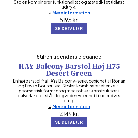
Stolen kombinerer funktionalitet og æstetik i et tidløst
udtryk.
Mere information
5195
kr.
SE DETALJER
Stilren udendørs elegance
HAY Balcony Barstol Høj H75
Desert Green
En høj barstol fra HAYs Balcony-serie, designet af Ronan
og Erwan Bouroullec. Stolen kombinerer et enkelt,
geometrisk formsprog med robust konstruktion i
pulverlakeret stål, der gør den velegnet til udendørs
brug.
Mere information
2149
kr.
SE DETALJER