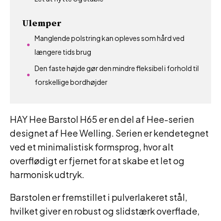
Ulemper
Manglende polstring kan opleves som hård ved
længere tids brug
Den faste højde gør den mindre fleksibel i forhold til
forskellige bordhøjder
HAY Hee Barstol H65 er en del af Hee-serien
designet af Hee Welling. Serien er kendetegnet
ved et minimalistisk formsprog, hvor alt
overflødigt er fjernet for at skabe et let og
harmonisk udtryk.
Barstolen er fremstillet i pulverlakeret stål,
hvilket giver en robust og slidstærk overflade,