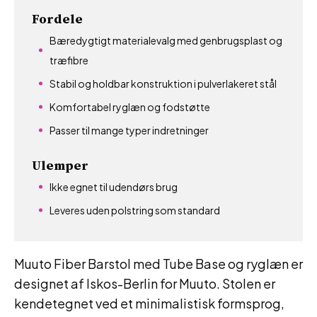
Fordele
Bæredygtigt materialevalg med genbrugsplast og
træfibre
Stabil og holdbar konstruktion i pulverlakeret stål
Komfortabel ryglæn og fodstøtte
Passer til mange typer indretninger
Ulemper
Ikke egnet til udendørs brug
Leveres uden polstring som standard
Muuto Fiber Barstol med Tube Base og ryglæn er
designet af Iskos-Berlin for Muuto. Stolen er
kendetegnet ved et minimalistisk formsprog,