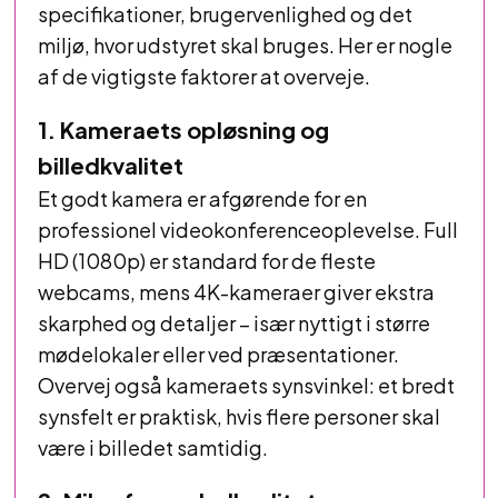
specifikationer, brugervenlighed og det
miljø, hvor udstyret skal bruges. Her er nogle
af de vigtigste faktorer at overveje.
1. Kameraets opløsning og
billedkvalitet
Et godt kamera er afgørende for en
professionel videokonferenceoplevelse. Full
HD (1080p) er standard for de fleste
webcams, mens 4K-kameraer giver ekstra
skarphed og detaljer – især nyttigt i større
mødelokaler eller ved præsentationer.
Overvej også kameraets synsvinkel: et bredt
synsfelt er praktisk, hvis flere personer skal
være i billedet samtidig.