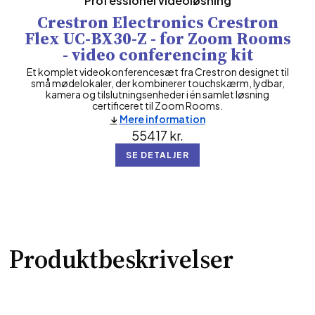
Professionel videoløsning
Crestron Electronics Crestron
Flex UC-BX30-Z - for Zoom Rooms
- video conferencing kit
Et komplet videokonferencesæt fra Crestron designet til
små mødelokaler, der kombinerer touchskærm, lydbar,
kamera og tilslutningsenheder i én samlet løsning
certificeret til Zoom Rooms.
Mere information
55417
kr.
SE DETALJER
Produktbeskrivelser