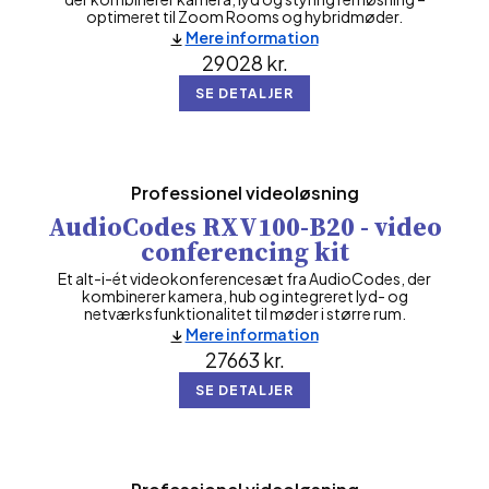
optimeret til Zoom Rooms og hybridmøder.
Mere information
29028
kr.
SE DETALJER
Professionel videoløsning
AudioCodes RXV100-B20 - video
conferencing kit
Et alt-i-ét videokonferencesæt fra AudioCodes, der
kombinerer kamera, hub og integreret lyd- og
netværksfunktionalitet til møder i større rum.
Mere information
27663
kr.
SE DETALJER