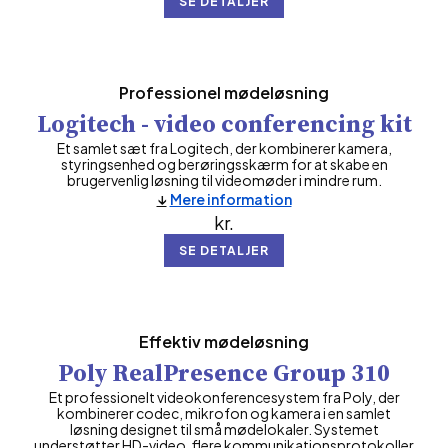
SE DETALJER
Professionel mødeløsning
Logitech - video conferencing kit
Et samlet sæt fra Logitech, der kombinerer kamera,
styringsenhed og berøringsskærm for at skabe en
brugervenlig løsning til videomøder i mindre rum.
Mere information
kr.
SE DETALJER
Effektiv mødeløsning
Poly RealPresence Group 310
Et professionelt videokonferencesystem fra Poly, der
kombinerer codec, mikrofon og kamera i en samlet
løsning designet til små mødelokaler. Systemet
understøtter HD-video, flere kommunikationsprotokoller