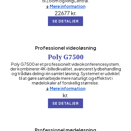
til Zoom og RingCentral.
Mere information
22677
kr.
SE DETALJER
Professionel videoløsning
Poly G7500
Poly G7500 er et professionelt videokonferencesystem,
der kombinerer 4K-billedkvalitet, avanceret lydbehandling
og trådløs deling i én samlet løsning. Systemet er udviklet
til at gøre samarbejde mere naturligt og effektivt i
mødelokaler af forskellig størrelse.
Mere information
kr.
SE DETALJER
Professionel mødeløsning