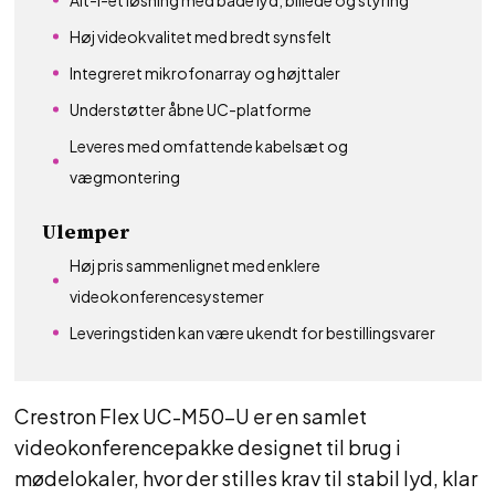
Alt-i-ét løsning med både lyd, billede og styring
Høj videokvalitet med bredt synsfelt
Integreret mikrofonarray og højttaler
Understøtter åbne UC-platforme
Leveres med omfattende kabelsæt og
vægmontering
Ulemper
Høj pris sammenlignet med enklere
videokonferencesystemer
Leveringstiden kan være ukendt for bestillingsvarer
Crestron Flex UC-M50-U er en samlet
videokonferencepakke designet til brug i
mødelokaler, hvor der stilles krav til stabil lyd, klar