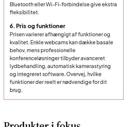
Bluetooth eller Wi-Fi-forbindelse give ekstra
fleksibilitet.
6. Pris og funktioner
Prisen varierer afhængigt af funktioner og
kvalitet. Enkle webcams kan dække basale
behov, mens professionelle
konferenceløsninger tilbyder avanceret
lydbehandling, automatisk kamerastyring
og integreret software. Overvej, hvilke
funktioner der reelt er nødvendige for dit
brug.
Produkter i fokus