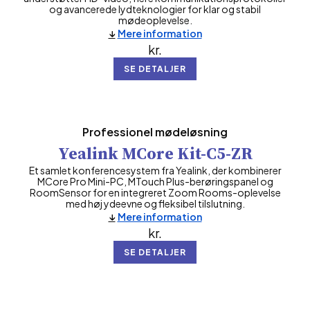
og avancerede lydteknologier for klar og stabil
mødeoplevelse.
Mere information
kr.
SE DETALJER
Professionel mødeløsning
Yealink MCore Kit-C5-ZR
Et samlet konferencesystem fra Yealink, der kombinerer
MCore Pro Mini-PC, MTouch Plus-berøringspanel og
RoomSensor for en integreret Zoom Rooms-oplevelse
med høj ydeevne og fleksibel tilslutning.
Mere information
kr.
SE DETALJER