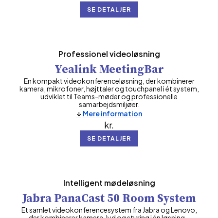
SE DETALJER
Professionel videoløsning
Yealink MeetingBar
En kompakt videokonferenceløsning, der kombinerer
kamera, mikrofoner, højttaler og touchpanel i ét system,
udviklet til Teams-møder og professionelle
samarbejdsmiljøer.
Mere information
kr.
SE DETALJER
Intelligent mødeløsning
Jabra PanaCast 50 Room System
Et samlet videokonferencesystem fra Jabra og Lenovo,
der kombinerer kamera, lyd og styring i én løsning –