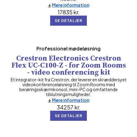
Mere information
17835
kr.
SE DETALJER
Professionel mødeløsning
Crestron Electronics Crestron
Flex UC-C100-Z - for Zoom Rooms
- video conferencing kit
Et integrator-kit fra Crestron, der leverer en skræddersyet
videokonferenceløsning til Zoom Rooms med
berøringsskærmkonsol, mini-PC og omfattende
tilslutningsmuligheder.
Mere information
34257
kr.
SE DETALJER