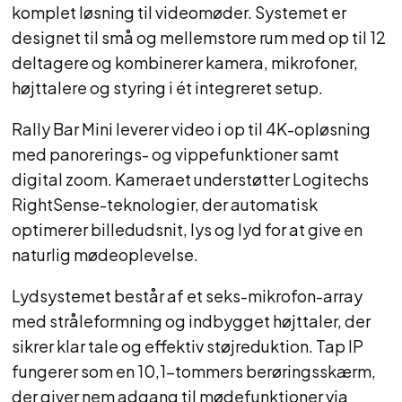
komplet løsning til videomøder. Systemet er
designet til små og mellemstore rum med op til 12
deltagere og kombinerer kamera, mikrofoner,
højttalere og styring i ét integreret setup.
Rally Bar Mini leverer video i op til 4K-opløsning
med panorerings- og vippefunktioner samt
digital zoom. Kameraet understøtter Logitechs
RightSense-teknologier, der automatisk
optimerer billedudsnit, lys og lyd for at give en
naturlig mødeoplevelse.
Lydsystemet består af et seks-mikrofon-array
med stråleformning og indbygget højttaler, der
sikrer klar tale og effektiv støjreduktion. Tap IP
fungerer som en 10,1-tommers berøringsskærm,
der giver nem adgang til mødefunktioner via