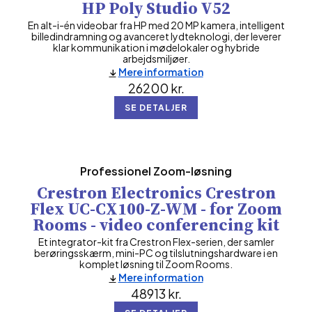
HP Poly Studio V52
En alt-i-én videobar fra HP med 20 MP kamera, intelligent
billedindramning og avanceret lydteknologi, der leverer
klar kommunikation i mødelokaler og hybride
arbejdsmiljøer.
Mere information
26200
kr.
SE DETALJER
Professionel Zoom-løsning
Crestron Electronics Crestron
Flex UC-CX100-Z-WM - for Zoom
Rooms - video conferencing kit
Et integrator-kit fra Crestron Flex-serien, der samler
berøringsskærm, mini-PC og tilslutningshardware i en
komplet løsning til Zoom Rooms.
Mere information
48913
kr.