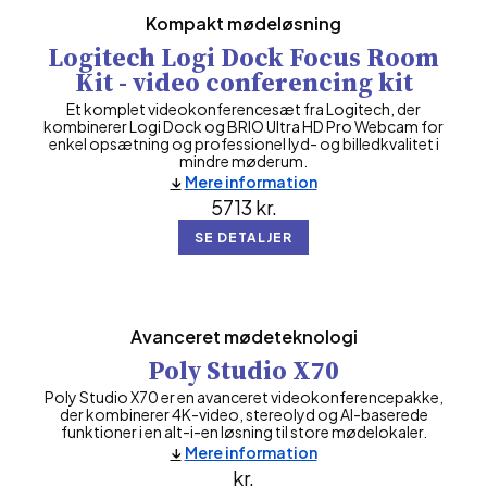
Kompakt mødeløsning
Logitech Logi Dock Focus Room
Kit - video conferencing kit
Et komplet videokonferencesæt fra Logitech, der
kombinerer Logi Dock og BRIO Ultra HD Pro Webcam for
enkel opsætning og professionel lyd- og billedkvalitet i
mindre møderum.
Mere information
5713
kr.
SE DETALJER
Avanceret mødeteknologi
Poly Studio X70
Poly Studio X70 er en avanceret videokonferencepakke,
der kombinerer 4K-video, stereolyd og AI-baserede
funktioner i en alt-i-en løsning til store mødelokaler.
Mere information
kr.