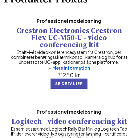
Professionel mødeløsning
Crestron Electronics Crestron
Flex UC-M50-U - video
conferencing kit
Et alt-i-ét videokonferencesystem fra Crestron, der
kombinerer berøringsskærmkonsol, kamera og hub for at
understøtte UC-applikationer på åbne platforme.
Mere information
31250
kr.
SE DETALJER
Professionel mødeløsning
Logitech - video conferencing kit
Et samlet sæt med Logitech Rally Bar Mini og Logitech Tap
IP, der leverer video, lyd og styring i én løsning – certificeret