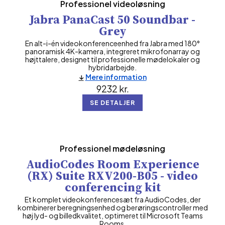
Professionel videoløsning
Jabra PanaCast 50 Soundbar -
Grey
En alt-i-én videokonferenceenhed fra Jabra med 180°
panoramisk 4K-kamera, integreret mikrofonarray og
højttalere, designet til professionelle mødelokaler og
hybridarbejde.
Mere information
9232
kr.
SE DETALJER
Professionel mødeløsning
AudioCodes Room Experience
(RX) Suite RXV200-B05 - video
conferencing kit
Et komplet videokonferencesæt fra AudioCodes, der
kombinerer beregningsenhed og berøringscontroller med
høj lyd- og billedkvalitet, optimeret til Microsoft Teams
Rooms.