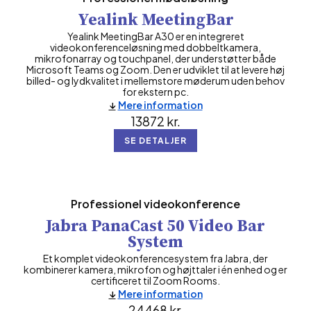
Yealink MeetingBar
Yealink MeetingBar A30 er en integreret
videokonferenceløsning med dobbeltkamera,
mikrofonarray og touchpanel, der understøtter både
Microsoft Teams og Zoom. Den er udviklet til at levere høj
billed- og lydkvalitet i mellemstore møderum uden behov
for ekstern pc.
Mere information
13872
kr.
SE DETALJER
Professionel videokonference
Jabra PanaCast 50 Video Bar
System
Et komplet videokonferencesystem fra Jabra, der
kombinerer kamera, mikrofon og højttaler i én enhed og er
certificeret til Zoom Rooms.
Mere information
24468
kr.