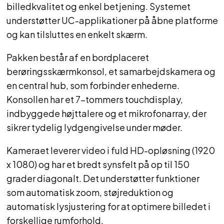
billedkvalitet og enkel betjening. Systemet
understøtter UC-applikationer på åbne platforme
og kan tilsluttes en enkelt skærm.
Pakken består af en bordplaceret
berøringsskærmkonsol, et samarbejdskamera og
en central hub, som forbinder enhederne.
Konsollen har et 7-tommers touchdisplay,
indbyggede højttalere og et mikrofonarray, der
sikrer tydelig lydgengivelse under møder.
Kameraet leverer video i fuld HD-opløsning (1920
x 1080) og har et bredt synsfelt på op til 150
grader diagonalt. Det understøtter funktioner
som automatisk zoom, støjreduktion og
automatisk lysjustering for at optimere billedet i
forskellige rumforhold.