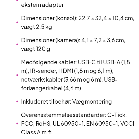
ekstern adapter
Dimensioner (konsol): 22,7 × 32,4 × 10,4 cm,
vægt 2,5 kg
Dimensioner (kamera): 4,1 × 7,2 × 3,6 cm,
vægt 120 g
Medfølgende kabler: USB-C til USB-A (1,8
m), IR-sender, HDMI (1,8 m og 6,1 m),
netværkskabler (3,66 m og 6 m), USB-
forlængerkabel (4,6 m)
Inkluderet tilbehør: Vægmontering
Overensstemmelsesstandarder: C-Tick,
FCC, RoHS, UL 60950-1, EN 60950-1, VCCI
Class A m.fl.