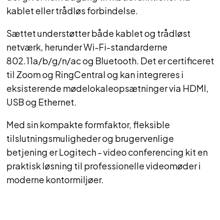
kablet eller trådløs forbindelse.
Sættet understøtter både kablet og trådløst
netværk, herunder Wi-Fi-standarderne
802.11a/b/g/n/ac og Bluetooth. Det er certificeret
til Zoom og RingCentral og kan integreres i
eksisterende mødelokaleopsætninger via HDMI,
USB og Ethernet.
Med sin kompakte formfaktor, fleksible
tilslutningsmuligheder og brugervenlige
betjening er Logitech - video conferencing kit en
praktisk løsning til professionelle videomøder i
moderne kontormiljøer.