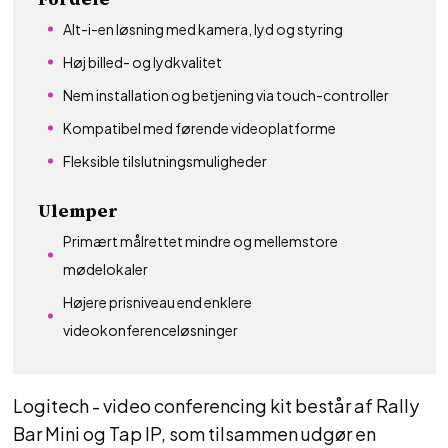
Alt-i-en løsning med kamera, lyd og styring
Høj billed- og lydkvalitet
Nem installation og betjening via touch-controller
Kompatibel med førende videoplatforme
Fleksible tilslutningsmuligheder
Ulemper
Primært målrettet mindre og mellemstore
mødelokaler
Højere prisniveau end enklere
videokonferenceløsninger
Logitech - video conferencing kit består af Rally
Bar Mini og Tap IP, som tilsammen udgør en