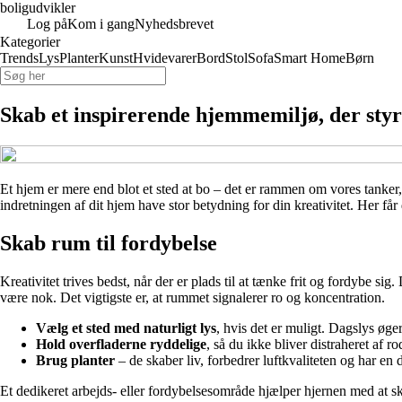
boligudvikler
Log på
Kom i gang
Nyhedsbrevet
Kategorier
Trends
Lys
Planter
Kunst
Hvidevarer
Bord
Stol
Sofa
Smart Home
Børn
Skab et inspirerende hjemmemiljø, der styr
Et hjem er mere end blot et sted at bo – det er rammen om vores tanker,
indretningen af dit hjem have stor betydning for din kreativitet. Her få
Skab rum til fordybelse
Kreativitet trives bedst, når der er plads til at tænke frit og fordybe si
være nok. Det vigtigste er, at rummet signalerer ro og koncentration.
Vælg et sted med naturligt lys
, hvis det er muligt. Dagslys øge
Hold overfladerne ryddelige
, så du ikke bliver distraheret af ro
Brug planter
– de skaber liv, forbedrer luftkvaliteten og har en
Et dedikeret arbejds- eller fordybelsesområde hjælper hjernen med at skift