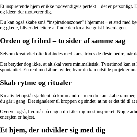
Et inspirerende hjem er ikke nødvendigvis perfekt – det er personligt. D
og idéer, der motiverer dig.
Du kan også skabe små “inspirationszoner” i hjemmet – et sted med bøge
og glæde, bliver det lettere at finde den kreative gnist i hverdagen.
Orden og frihed – to sider af samme sag
Selvom kreativitet ofte forbindes med kaos, trives de fleste bedre, når de
Det betyder dog ikke, at alt skal være minimalistisk. Tværtimod kan et 
spontanitet. En reol med åbne hylder, hvor du kan udstille projekter u
Skab rytme og ritualer
Kreativitet opstår sjældent på kommando – men du kan skabe rammer, der g
du går i gang. Det signalerer til kroppen og sindet, at nu er det tid til at
Overvej også, hvornår på dagen du føler dig mest inspireret. Nogle arbe
energien er højest.
Et hjem, der udvikler sig med dig