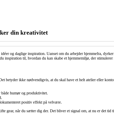
ker din kreativitet
 idéer og daglige inspiration. Uanset om du arbejder hjemmefra, dyrker k
r du inspiration til, hvordan du kan skabe et hjemmemiljø, der stimulerer
g. Det betyder ikke nødvendigvis, at du skal have et helt atelier eller ko
r både humør og produktivitet.
d.
 dokumenteret positiv effekt på velvære.
e gear, når du sætter dig der. Det bliver et signal om, at nu er det tid ti