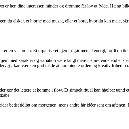
et er her, dine interesser, minder og drømme får lov at fylde. Hæng bille
r, du elsker, et hjørne med musik, eller et bord, hvor du kan male, sk
r er en vis orden. Et organiseret hjem frigør mental energi, fordi du ikke 
hjem med karakter og variation være langt mere inspirerende end et steri
ndervejs, kan være en god måde at kombinere orden og kreativ frihed på.
ør det lettere at komme i flow. Et simpelt ritual kan hjælpe: tænd et ly
 skabe.
jder bedst tidligt om morgenen, mens andre får idéer sent om aftenen. I