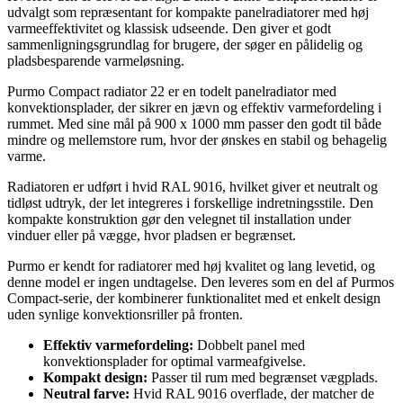
udvalgt som repræsentant for kompakte panelradiatorer med høj
varmeeffektivitet og klassisk udseende. Den giver et godt
sammenligningsgrundlag for brugere, der søger en pålidelig og
pladsbesparende varmeløsning.
Purmo Compact radiator 22 er en todelt panelradiator med
konvektionsplader, der sikrer en jævn og effektiv varmefordeling i
rummet. Med sine mål på 900 x 1000 mm passer den godt til både
mindre og mellemstore rum, hvor der ønskes en stabil og behagelig
varme.
Radiatoren er udført i hvid RAL 9016, hvilket giver et neutralt og
tidløst udtryk, der let integreres i forskellige indretningsstile. Den
kompakte konstruktion gør den velegnet til installation under
vinduer eller på vægge, hvor pladsen er begrænset.
Purmo er kendt for radiatorer med høj kvalitet og lang levetid, og
denne model er ingen undtagelse. Den leveres som en del af Purmos
Compact-serie, der kombinerer funktionalitet med et enkelt design
uden synlige konvektionsriller på fronten.
Effektiv varmefordeling:
Dobbelt panel med
konvektionsplader for optimal varmeafgivelse.
Kompakt design:
Passer til rum med begrænset vægplads.
Neutral farve:
Hvid RAL 9016 overflade, der matcher de