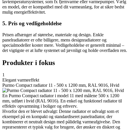
lavtemperatursystemer, som fx fjernvarme eller varmepumper. Vælg
en model, der er kompatibel med dit varmeanlæg, for at sikre bedst
mulig energieffektivitet.
5. Pris og vedligeholdelse
Prisen afhænger af størrelse, materiale og design. Enkle
panelradiatorer er ofte billigere, mens designradiatorer og
specialmodeller koster mere. Vedligeholdelse er generelt minimal –
det vigtigste er at lufte systemet ud jævnligt og holde overfladen ren.
Produkter i fokus
1
Elegant varmeeffekt
Purmo Compact radiator 11 - 500 x 1200 mm, RAL 9016, Hvid
En Purmo Compact radiator i model 11 med målene 500 x 1200
mm, udført i hvid (RAL 9016). En enkel og funktionel radiator til
effektiv opvarmning i boliger og erhverv.
Hvorfor den er blevet udvalgt: Denne radiator er udvalgt som et
eksempel på en kompakt og standardiseret panelradiator, der
kombinerer et neutralt design med pålidelig varmeafgivelse. Den
repræsenterer et typisk valg for brugere, der ønsker en diskret og