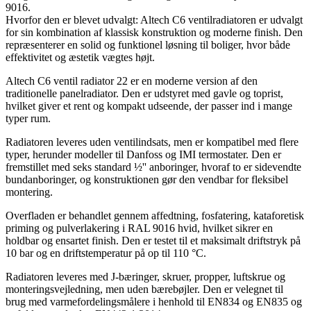
9016.
Hvorfor den er blevet udvalgt: Altech C6 ventilradiatoren er udvalgt
for sin kombination af klassisk konstruktion og moderne finish. Den
repræsenterer en solid og funktionel løsning til boliger, hvor både
effektivitet og æstetik vægtes højt.
Altech C6 ventil radiator 22 er en moderne version af den
traditionelle panelradiator. Den er udstyret med gavle og toprist,
hvilket giver et rent og kompakt udseende, der passer ind i mange
typer rum.
Radiatoren leveres uden ventilindsats, men er kompatibel med flere
typer, herunder modeller til Danfoss og IMI termostater. Den er
fremstillet med seks standard ½'' anboringer, hvoraf to er sidevendte
bundanboringer, og konstruktionen gør den vendbar for fleksibel
montering.
Overfladen er behandlet gennem affedtning, fosfatering, kataforetisk
priming og pulverlakering i RAL 9016 hvid, hvilket sikrer en
holdbar og ensartet finish. Den er testet til et maksimalt driftstryk på
10 bar og en driftstemperatur på op til 110 °C.
Radiatoren leveres med J-bæringer, skruer, propper, luftskrue og
monteringsvejledning, men uden bærebøjler. Den er velegnet til
brug med varmefordelingsmålere i henhold til EN834 og EN835 og