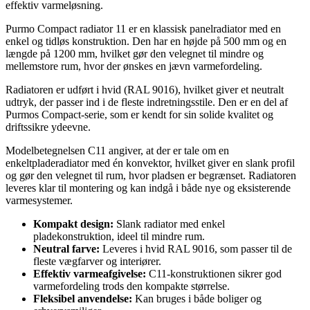
effektiv varmeløsning.
Purmo Compact radiator 11 er en klassisk panelradiator med en
enkel og tidløs konstruktion. Den har en højde på 500 mm og en
længde på 1200 mm, hvilket gør den velegnet til mindre og
mellemstore rum, hvor der ønskes en jævn varmefordeling.
Radiatoren er udført i hvid (RAL 9016), hvilket giver et neutralt
udtryk, der passer ind i de fleste indretningsstile. Den er en del af
Purmos Compact-serie, som er kendt for sin solide kvalitet og
driftssikre ydeevne.
Modelbetegnelsen C11 angiver, at der er tale om en
enkeltpladeradiator med én konvektor, hvilket giver en slank profil
og gør den velegnet til rum, hvor pladsen er begrænset. Radiatoren
leveres klar til montering og kan indgå i både nye og eksisterende
varmesystemer.
Kompakt design:
Slank radiator med enkel
pladekonstruktion, ideel til mindre rum.
Neutral farve:
Leveres i hvid RAL 9016, som passer til de
fleste vægfarver og interiører.
Effektiv varmeafgivelse:
C11-konstruktionen sikrer god
varmefordeling trods den kompakte størrelse.
Fleksibel anvendelse:
Kan bruges i både boliger og