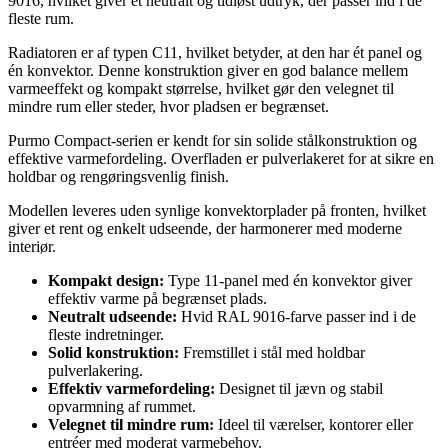
9016, hvilket giver et neutralt og tidløst udtryk, der passer ind i de
fleste rum.
Radiatoren er af typen C11, hvilket betyder, at den har ét panel og
én konvektor. Denne konstruktion giver en god balance mellem
varmeeffekt og kompakt størrelse, hvilket gør den velegnet til
mindre rum eller steder, hvor pladsen er begrænset.
Purmo Compact-serien er kendt for sin solide stålkonstruktion og
effektive varmefordeling. Overfladen er pulverlakeret for at sikre en
holdbar og rengøringsvenlig finish.
Modellen leveres uden synlige konvektorplader på fronten, hvilket
giver et rent og enkelt udseende, der harmonerer med moderne
interiør.
Kompakt design:
Type 11-panel med én konvektor giver
effektiv varme på begrænset plads.
Neutralt udseende:
Hvid RAL 9016-farve passer ind i de
fleste indretninger.
Solid konstruktion:
Fremstillet i stål med holdbar
pulverlakering.
Effektiv varmefordeling:
Designet til jævn og stabil
opvarmning af rummet.
Velegnet til mindre rum:
Ideel til værelser, kontorer eller
entréer med moderat varmebehov.