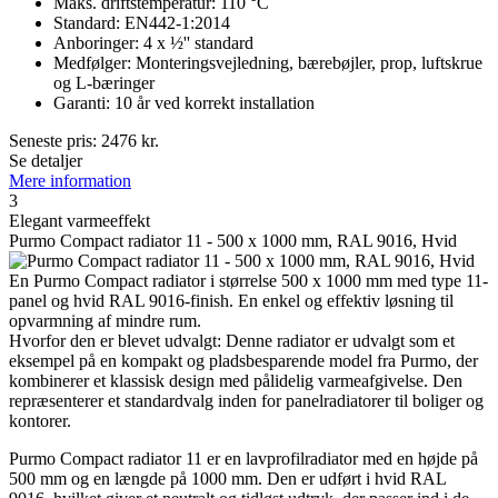
Maks. driftstemperatur: 110 °C
Standard: EN442-1:2014
Anboringer: 4 x ½'' standard
Medfølger: Monteringsvejledning, bærebøjler, prop, luftskrue
og L-bæringer
Garanti: 10 år ved korrekt installation
Seneste pris:
2476
kr.
Se detaljer
Mere information
3
Elegant varmeeffekt
Purmo Compact radiator 11 - 500 x 1000 mm, RAL 9016, Hvid
En Purmo Compact radiator i størrelse 500 x 1000 mm med type 11-
panel og hvid RAL 9016-finish. En enkel og effektiv løsning til
opvarmning af mindre rum.
Hvorfor den er blevet udvalgt: Denne radiator er udvalgt som et
eksempel på en kompakt og pladsbesparende model fra Purmo, der
kombinerer et klassisk design med pålidelig varmeafgivelse. Den
repræsenterer et standardvalg inden for panelradiatorer til boliger og
kontorer.
Purmo Compact radiator 11 er en lavprofilradiator med en højde på
500 mm og en længde på 1000 mm. Den er udført i hvid RAL