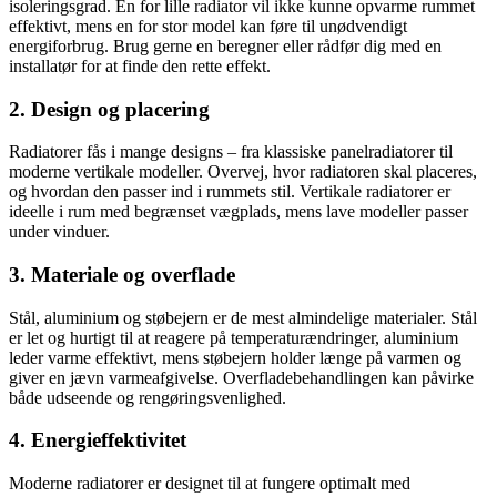
isoleringsgrad. En for lille radiator vil ikke kunne opvarme rummet
effektivt, mens en for stor model kan føre til unødvendigt
energiforbrug. Brug gerne en beregner eller rådfør dig med en
installatør for at finde den rette effekt.
2. Design og placering
Radiatorer fås i mange designs – fra klassiske panelradiatorer til
moderne vertikale modeller. Overvej, hvor radiatoren skal placeres,
og hvordan den passer ind i rummets stil. Vertikale radiatorer er
ideelle i rum med begrænset vægplads, mens lave modeller passer
under vinduer.
3. Materiale og overflade
Stål, aluminium og støbejern er de mest almindelige materialer. Stål
er let og hurtigt til at reagere på temperaturændringer, aluminium
leder varme effektivt, mens støbejern holder længe på varmen og
giver en jævn varmeafgivelse. Overfladebehandlingen kan påvirke
både udseende og rengøringsvenlighed.
4. Energieffektivitet
Moderne radiatorer er designet til at fungere optimalt med