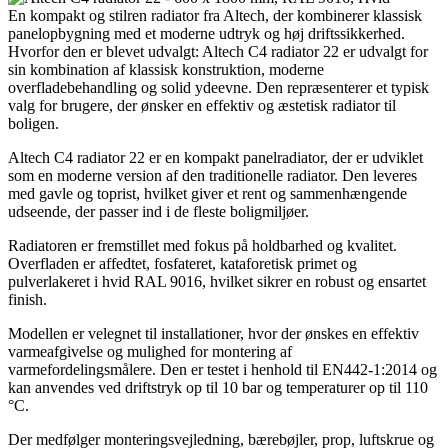
En kompakt og stilren radiator fra Altech, der kombinerer klassisk
panelopbygning med et moderne udtryk og høj driftssikkerhed.
Hvorfor den er blevet udvalgt: Altech C4 radiator 22 er udvalgt for
sin kombination af klassisk konstruktion, moderne
overfladebehandling og solid ydeevne. Den repræsenterer et typisk
valg for brugere, der ønsker en effektiv og æstetisk radiator til
boligen.
Altech C4 radiator 22 er en kompakt panelradiator, der er udviklet
som en moderne version af den traditionelle radiator. Den leveres
med gavle og toprist, hvilket giver et rent og sammenhængende
udseende, der passer ind i de fleste boligmiljøer.
Radiatoren er fremstillet med fokus på holdbarhed og kvalitet.
Overfladen er affedtet, fosfateret, kataforetisk primet og
pulverlakeret i hvid RAL 9016, hvilket sikrer en robust og ensartet
finish.
Modellen er velegnet til installationer, hvor der ønskes en effektiv
varmeafgivelse og mulighed for montering af
varmefordelingsmålere. Den er testet i henhold til EN442-1:2014 og
kan anvendes ved driftstryk op til 10 bar og temperaturer op til 110
°C.
Der medfølger monteringsvejledning, bærebøjler, prop, luftskrue og