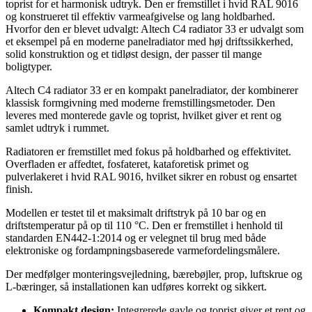
toprist for et harmonisk udtryk. Den er fremstillet i hvid RAL 9016
og konstrueret til effektiv varmeafgivelse og lang holdbarhed.
Hvorfor den er blevet udvalgt: Altech C4 radiator 33 er udvalgt som
et eksempel på en moderne panelradiator med høj driftssikkerhed,
solid konstruktion og et tidløst design, der passer til mange
boligtyper.
Altech C4 radiator 33 er en kompakt panelradiator, der kombinerer
klassisk formgivning med moderne fremstillingsmetoder. Den
leveres med monterede gavle og toprist, hvilket giver et rent og
samlet udtryk i rummet.
Radiatoren er fremstillet med fokus på holdbarhed og effektivitet.
Overfladen er affedtet, fosfateret, kataforetisk primet og
pulverlakeret i hvid RAL 9016, hvilket sikrer en robust og ensartet
finish.
Modellen er testet til et maksimalt driftstryk på 10 bar og en
driftstemperatur på op til 110 °C. Den er fremstillet i henhold til
standarden EN442-1:2014 og er velegnet til brug med både
elektroniske og fordampningsbaserede varmefordelingsmålere.
Der medfølger monteringsvejledning, bærebøjler, prop, luftskrue og
L-bæringer, så installationen kan udføres korrekt og sikkert.
Kompakt design:
Integrerede gavle og toprist giver et rent og