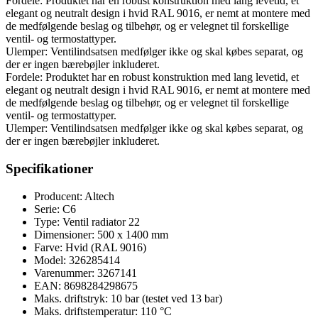
Fordele: Produktet har en robust konstruktion med lang levetid, et
elegant og neutralt design i hvid RAL 9016, er nemt at montere med
de medfølgende beslag og tilbehør, og er velegnet til forskellige
ventil- og termostattyper.
Ulemper: Ventilindsatsen medfølger ikke og skal købes separat, og
der er ingen bærebøjler inkluderet.
Fordele: Produktet har en robust konstruktion med lang levetid, et
elegant og neutralt design i hvid RAL 9016, er nemt at montere med
de medfølgende beslag og tilbehør, og er velegnet til forskellige
ventil- og termostattyper.
Ulemper: Ventilindsatsen medfølger ikke og skal købes separat, og
der er ingen bærebøjler inkluderet.
Specifikationer
Producent: Altech
Serie: C6
Type: Ventil radiator 22
Dimensioner: 500 x 1400 mm
Farve: Hvid (RAL 9016)
Model: 326285414
Varenummer: 3267141
EAN: 8698284298675
Maks. driftstryk: 10 bar (testet ved 13 bar)
Maks. driftstemperatur: 110 °C