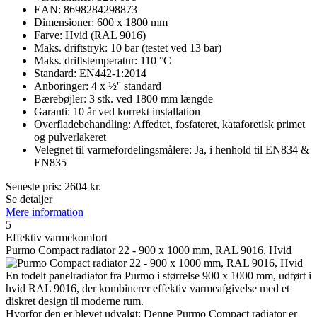
EAN: 8698284298873
Dimensioner: 600 x 1800 mm
Farve: Hvid (RAL 9016)
Maks. driftstryk: 10 bar (testet ved 13 bar)
Maks. driftstemperatur: 110 °C
Standard: EN442-1:2014
Anboringer: 4 x ½'' standard
Bærebøjler: 3 stk. ved 1800 mm længde
Garanti: 10 år ved korrekt installation
Overfladebehandling: Affedtet, fosfateret, kataforetisk primet
og pulverlakeret
Velegnet til varmefordelingsmålere: Ja, i henhold til EN834 &
EN835
Seneste pris:
2604
kr.
Se detaljer
Mere information
5
Effektiv varmekomfort
Purmo Compact radiator 22 - 900 x 1000 mm, RAL 9016, Hvid
En todelt panelradiator fra Purmo i størrelse 900 x 1000 mm, udført i
hvid RAL 9016, der kombinerer effektiv varmeafgivelse med et
diskret design til moderne rum.
Hvorfor den er blevet udvalgt: Denne Purmo Compact radiator er