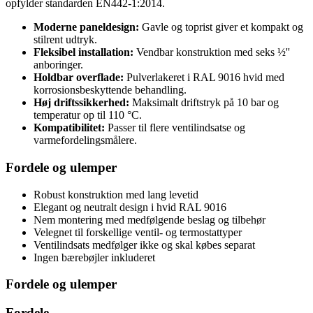
opfylder standarden EN442-1:2014.
Moderne paneldesign:
Gavle og toprist giver et kompakt og
stilrent udtryk.
Fleksibel installation:
Vendbar konstruktion med seks ½''
anboringer.
Holdbar overflade:
Pulverlakeret i RAL 9016 hvid med
korrosionsbeskyttende behandling.
Høj driftssikkerhed:
Maksimalt driftstryk på 10 bar og
temperatur op til 110 °C.
Kompatibilitet:
Passer til flere ventilindsatse og
varmefordelingsmålere.
Fordele og ulemper
Robust konstruktion med lang levetid
Elegant og neutralt design i hvid RAL 9016
Nem montering med medfølgende beslag og tilbehør
Velegnet til forskellige ventil- og termostattyper
Ventilindsats medfølger ikke og skal købes separat
Ingen bærebøjler inkluderet
Fordele og ulemper
Fordele