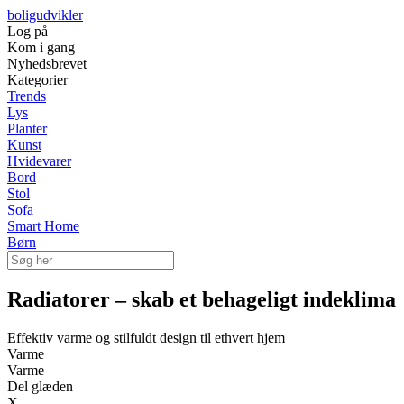
boligudvikler
Log på
Kom i gang
Nyhedsbrevet
Kategorier
Trends
Lys
Planter
Kunst
Hvidevarer
Bord
Stol
Sofa
Smart Home
Børn
Radiatorer – skab et behageligt indeklima
Effektiv varme og stilfuldt design til ethvert hjem
Varme
Varme
Del glæden
X