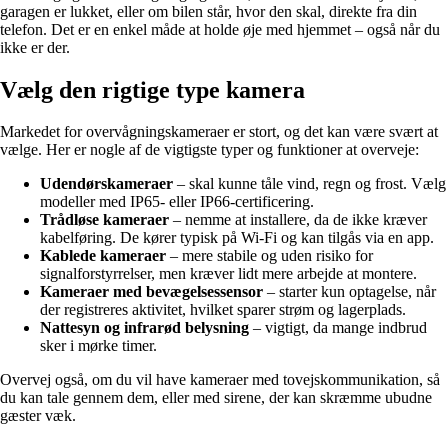
garagen er lukket, eller om bilen står, hvor den skal, direkte fra din
telefon. Det er en enkel måde at holde øje med hjemmet – også når du
ikke er der.
Vælg den rigtige type kamera
Markedet for overvågningskameraer er stort, og det kan være svært at
vælge. Her er nogle af de vigtigste typer og funktioner at overveje:
Udendørskameraer
– skal kunne tåle vind, regn og frost. Vælg
modeller med IP65- eller IP66-certificering.
Trådløse kameraer
– nemme at installere, da de ikke kræver
kabelføring. De kører typisk på Wi-Fi og kan tilgås via en app.
Kablede kameraer
– mere stabile og uden risiko for
signalforstyrrelser, men kræver lidt mere arbejde at montere.
Kameraer med bevægelsessensor
– starter kun optagelse, når
der registreres aktivitet, hvilket sparer strøm og lagerplads.
Nattesyn og infrarød belysning
– vigtigt, da mange indbrud
sker i mørke timer.
Overvej også, om du vil have kameraer med tovejskommunikation, så
du kan tale gennem dem, eller med sirene, der kan skræmme ubudne
gæster væk.