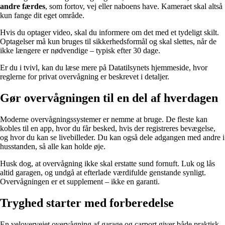
andre færdes
, som fortov, vej eller naboens have. Kameraet skal altså
kun fange dit eget område.
Hvis du optager video, skal du informere om det med et tydeligt skilt.
Optagelser må kun bruges til sikkerhedsformål og skal slettes, når de
ikke længere er nødvendige – typisk efter 30 dage.
Er du i tvivl, kan du læse mere på Datatilsynets hjemmeside, hvor
reglerne for privat overvågning er beskrevet i detaljer.
Gør overvågningen til en del af hverdagen
Moderne overvågningssystemer er nemme at bruge. De fleste kan
kobles til en app, hvor du får besked, hvis der registreres bevægelse,
og hvor du kan se livebilleder. Du kan også dele adgangen med andre i
husstanden, så alle kan holde øje.
Husk dog, at overvågning ikke skal erstatte sund fornuft. Luk og lås
altid garagen, og undgå at efterlade værdifulde genstande synligt.
Overvågningen er et supplement – ikke en garanti.
Tryghed starter med forberedelse
En velovervejet overvågning af garage og carport giver både praktisk