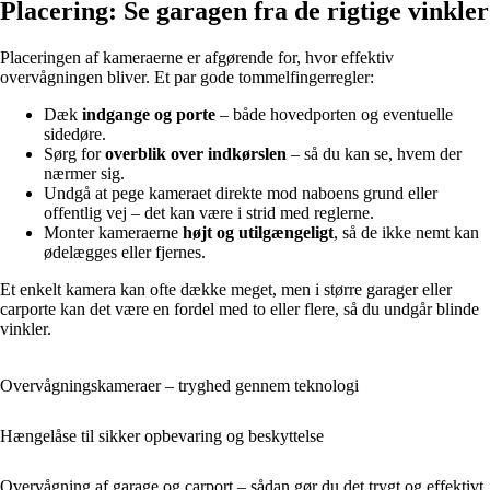
Placering: Se garagen fra de rigtige vinkler
Placeringen af kameraerne er afgørende for, hvor effektiv
overvågningen bliver. Et par gode tommelfingerregler:
Dæk
indgange og porte
– både hovedporten og eventuelle
sidedøre.
Sørg for
overblik over indkørslen
– så du kan se, hvem der
nærmer sig.
Undgå at pege kameraet direkte mod naboens grund eller
offentlig vej – det kan være i strid med reglerne.
Monter kameraerne
højt og utilgængeligt
, så de ikke nemt kan
ødelægges eller fjernes.
Et enkelt kamera kan ofte dække meget, men i større garager eller
carporte kan det være en fordel med to eller flere, så du undgår blinde
vinkler.
Overvågningskameraer – tryghed gennem teknologi
Hængelåse til sikker opbevaring og beskyttelse
Overvågning af garage og carport – sådan gør du det trygt og effektivt