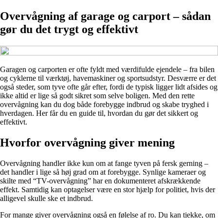
Overvågning af garage og carport – sådan
gør du det trygt og effektivt
Garagen og carporten er ofte fyldt med værdifulde ejendele – fra bilen
og cyklerne til værktøj, havemaskiner og sportsudstyr. Desværre er det
også steder, som tyve ofte går efter, fordi de typisk ligger lidt afsides og
ikke altid er lige så godt sikret som selve boligen. Med den rette
overvågning kan du dog både forebygge indbrud og skabe tryghed i
hverdagen. Her får du en guide til, hvordan du gør det sikkert og
effektivt.
Hvorfor overvågning giver mening
Overvågning handler ikke kun om at fange tyven på fersk gerning –
det handler i lige så høj grad om at forebygge. Synlige kameraer og
skilte med “TV-overvågning” har en dokumenteret afskrækkende
effekt. Samtidig kan optagelser være en stor hjælp for politiet, hvis der
alligevel skulle ske et indbrud.
For mange giver overvågning også en følelse af ro. Du kan tjekke, om