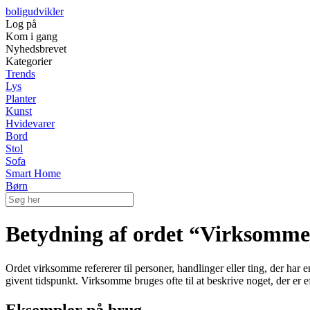
boligudvikler
Log på
Kom i gang
Nyhedsbrevet
Kategorier
Trends
Lys
Planter
Kunst
Hvidevarer
Bord
Stol
Sofa
Smart Home
Børn
Betydning af ordet “Virksomm
Ordet virksomme refererer til personer, handlinger eller ting, der har en 
givent tidspunkt. Virksomme bruges ofte til at beskrive noget, der er ef
Eksempler på brug