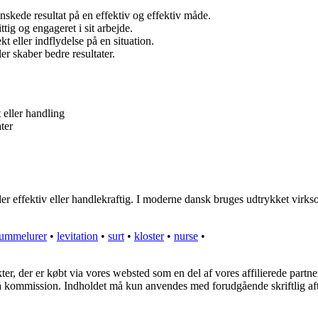
ønskede resultat på en effektiv og effektiv måde.
tig og engageret i sit arbejde.
kt eller indflydelse på en situation.
er skaber bedre resultater.
t eller handling
ter
effektiv eller handlekraftig. I moderne dansk bruges udtrykket virksom
ummelurer
•
levitation
•
surt
•
kloster
•
nurse
•
kter, der er købt via vores websted som en del af vores affilierede part
 få kommission. Indholdet må kun anvendes med forudgående skriftlig aft