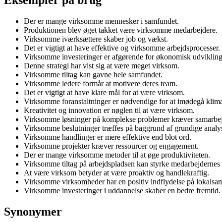
Der er mange virksomme mennesker i samfundet.
Produktionen blev øget takket være virksomme medarbejdere.
Virksomme iværksættere skaber job og vækst.
Det er vigtigt at have effektive og virksomme arbejdsprocesser.
Virksomme investeringer er afgørende for økonomisk udvikling
Denne strategi har vist sig at være meget virksom.
Virksomme tiltag kan gavne hele samfundet.
Virksomme ledere formår at motivere deres team.
Det er vigtigt at have klare mål for at være virksom.
Virksomme foranstaltninger er nødvendige for at imødegå klima
Kreativitet og innovation er nøglen til at være virksom.
Virksomme løsninger på komplekse problemer kræver samarbe
Virksomme beslutninger træffes på baggrund af grundige analys
Virksomme handlinger er mere effektive end blot ord.
Virksomme projekter kræver ressourcer og engagement.
Der er mange virksomme metoder til at øge produktiviteten.
Virksomme tiltag på arbejdspladsen kan styrke medarbejdernes t
At være virksom betyder at være proaktiv og handlekraftig.
Virksomme virksomheder har en positiv indflydelse på lokalsa
Virksomme investeringer i uddannelse skaber en bedre fremtid.
Synonymer