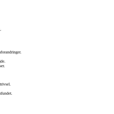
.
forandringer.
jde.
er.
rivsel.
mfundet.