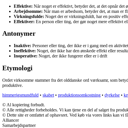
Effektive:
Når noget er effektivt, betyder det, at det opnår det 
Arbejdsomme:
Når man er arbedsom, betyder det, at man er flit
Virkningsfulde:
Noget der er virkningsfuldt, har en positiv effe
Effektiver:
En person eller ting, der gør noget mere effektivt ell
Antonymer
Inaktive:
Personer eller ting, der ikke er i gang med en aktivite
Ineffektive:
Noget, der ikke har den ønskede effekt eller resulta
Inoperative:
Noget, der ikke fungerer eller er i drift
Etymologi
Ordet virksomme stammer fra det olddanske ord værksamr, som betyder 
produktive.
himmerigsmundfuld
•
skabet
•
produktionsomkostning
•
dyrkelse
•
kr
© Al kopiering forbudt.
© Alle rettigheder forbeholdes. Vi kan tjene en del af salget fra produ
© Dette site er omfattet af ophavsret. Ved køb via vores links kan vi
Alliancer
Samarbejdspartner