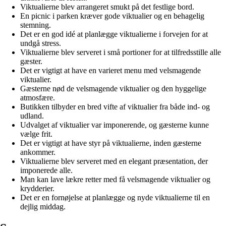
Viktualierne blev arrangeret smukt på det festlige bord.
En picnic i parken kræver gode viktualier og en behagelig
stemning.
Det er en god idé at planlægge viktualierne i forvejen for at
undgå stress.
Viktualierne blev serveret i små portioner for at tilfredsstille alle
gæster.
Det er vigtigt at have en varieret menu med velsmagende
viktualier.
Gæsterne nød de velsmagende viktualier og den hyggelige
atmosfære.
Butikken tilbyder en bred vifte af viktualier fra både ind- og
udland.
Udvalget af viktualier var imponerende, og gæsterne kunne
vælge frit.
Det er vigtigt at have styr på viktualierne, inden gæsterne
ankommer.
Viktualierne blev serveret med en elegant præsentation, der
imponerede alle.
Man kan lave lækre retter med få velsmagende viktualier og
krydderier.
Det er en fornøjelse at planlægge og nyde viktualierne til en
dejlig middag.