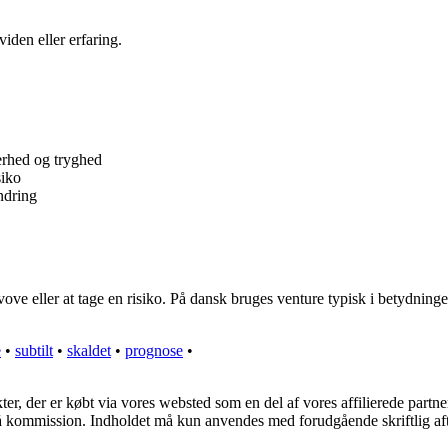
iden eller erfaring.
kerhed og tryghed
siko
ndring
vove eller at tage en risiko. På dansk bruges venture typisk i betydninge
e
•
subtilt
•
skaldet
•
prognose
•
kter, der er købt via vores websted som en del af vores affilierede part
 få kommission. Indholdet må kun anvendes med forudgående skriftlig aft