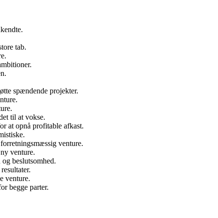
ukendte.
tore tab.
re.
ambitioner.
en.
tøtte spændende projekter.
nture.
ture.
et til at vokse.
or at opnå profitable afkast.
mistiske.
 forretningsmæssig venture.
n ny venture.
n og beslutsomhed.
resultater.
e venture.
or begge parter.