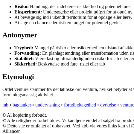
Risiko:
Handling, der indebærer usikkerhed og potentiel fare.
Eksperiment:
Undersøgelse eller projekt udført for at opnå ny v
At bevæge sig ind i ukendt territorium for at opdage eller lære.
At tage en chance eller risikere noget for potentiel gevinst.
Antonymer
Tryghed:
Mangel på risiko eller usikkerhed, en tilstand af sik
Forvandling:
En planlagt ændring eller transformation uden ri
Stabilitet:
Være fast og uforanderlig uden risiko for tab eller æ
Sikkerhed:
Beskyttelse mod fare, risici eller tab
Etymologi
Ordet venture stammer fra det latinske ord ventura, hvilket betyder at 
forretningsmæssig aktivitet.
mb
•
bagtanker
•
undervisning
•
forudindtagethed
•
dyrkelse
•
ventur
© Al kopiering forbudt.
© Alle rettigheder forbeholdes. Vi kan tjene en del af salget fra produ
© Dette site er omfattet af ophavsret. Ved køb via vores links kan vi
Alliancer