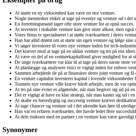
At starte en ny virksomhed kan være en stor venture.
Nogle mennesker elsker at tage på eventyr og venture ud i det 
En forretningsmand tager ofte store venture for at opnå succes.
At investere i risikable venture kan give store afkast, men også s
Vores firma er specialiseret i at støtte iværksættere i deres ventu
Han har altid drømt om at starte sin egen venture og følge sine 
Vi søger investorer til vores nye venture inden for tech-industri
Det kræver mod at tage på en sådan venture og tro på ens ideer.
At være en del af en venturekapitalfond giver mulighed for at s
De unge iværksættere var klar til at tage på deres næste store ve
At planlægge og analysere risici er vigtigt inden for enhver ven
Sammen arbejdede de på at finansiere deres joint venture og få d
En venture capitalist investerer kapital i lovende virksomheder f
Teamets nye venture ville kræve hårdt arbejde, men de var opti
At tro på sine evner er afgørende, når man begiver sig ud på en
Det er vigtigt at have en klar strategi, når man kaster sig ud i e
At skabe en bæredygtig og succesrig venture kræver dedikatio
At tage chancer og venture ud i det ukendte kan føre til utrolige 
Han var en erfaren iværksætter, der havde ledet flere succesfuld
At dele risikoen med en partner i en venture kan være gavnligt f
Synonymer