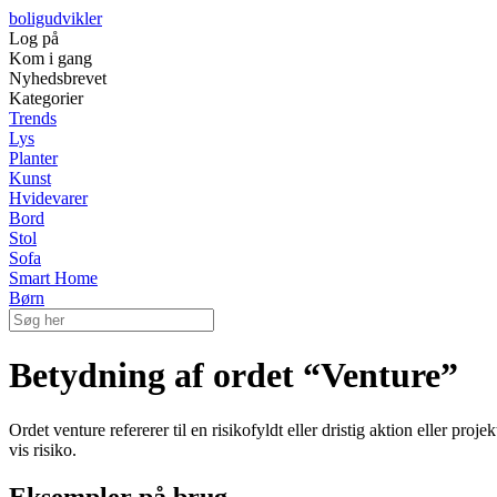
boligudvikler
Log på
Kom i gang
Nyhedsbrevet
Kategorier
Trends
Lys
Planter
Kunst
Hvidevarer
Bord
Stol
Sofa
Smart Home
Børn
Betydning af ordet “Venture”
Ordet venture refererer til en risikofyldt eller dristig aktion eller pr
vis risiko.
Eksempler på brug