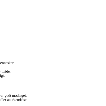
mennesker.
v måde.
igt.
iver godt modtaget.
 eller anerkendelse.