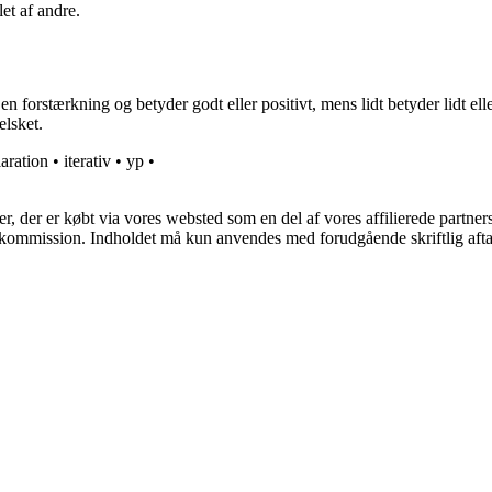
let af andre.
 en forstærkning og betyder godt eller positivt, mens lidt betyder lidt el
elsket.
aration
•
iterativ
•
yp
•
ter, der er købt via vores websted som en del af vores affilierede partne
få kommission. Indholdet må kun anvendes med forudgående skriftlig afta