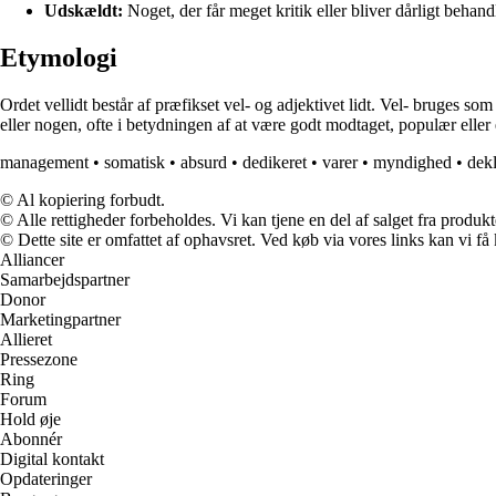
Udskældt:
Noget, der får meget kritik eller bliver dårligt behand
Etymologi
Ordet vellidt består af præfikset vel- og adjektivet lidt. Vel- bruges som
eller nogen, ofte i betydningen af at være godt modtaget, populær eller 
management
•
somatisk
•
absurd
•
dedikeret
•
varer
•
myndighed
•
dekl
© Al kopiering forbudt.
© Alle rettigheder forbeholdes. Vi kan tjene en del af salget fra produk
© Dette site er omfattet af ophavsret. Ved køb via vores links kan vi 
Alliancer
Samarbejdspartner
Donor
Marketingpartner
Allieret
Pressezone
Ring
Forum
Hold øje
Abonnér
Digital kontakt
Opdateringer