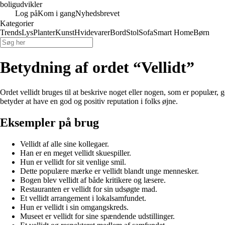
boligudvikler
Log på
Kom i gang
Nyhedsbrevet
Kategorier
Trends
Lys
Planter
Kunst
Hvidevarer
Bord
Stol
Sofa
Smart Home
Børn
Betydning af ordet “Vellidt”
Ordet vellidt bruges til at beskrive noget eller nogen, som er populær, go
betyder at have en god og positiv reputation i folks øjne.
Eksempler på brug
Vellidt af alle sine kollegaer.
Han er en meget vellidt skuespiller.
Hun er vellidt for sit venlige smil.
Dette populære mærke er vellidt blandt unge mennesker.
Bogen blev vellidt af både kritikere og læsere.
Restauranten er vellidt for sin udsøgte mad.
Et vellidt arrangement i lokalsamfundet.
Hun er vellidt i sin omgangskreds.
Museet er vellidt for sine spændende udstillinger.