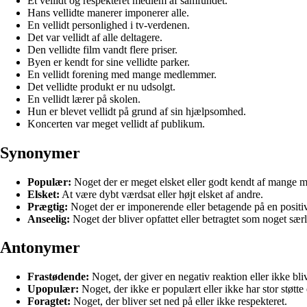
Et vellidt og respekteret medlem af samfundet.
Hans vellidte manerer imponerer alle.
En vellidt personlighed i tv-verdenen.
Det var vellidt af alle deltagere.
Den vellidte film vandt flere priser.
Byen er kendt for sine vellidte parker.
En vellidt forening med mange medlemmer.
Det vellidte produkt er nu udsolgt.
En vellidt lærer på skolen.
Hun er blevet vellidt på grund af sin hjælpsomhed.
Koncerten var meget vellidt af publikum.
Synonymer
Populær:
Noget der er meget elsket eller godt kendt af mange 
Elsket:
At være dybt værdsat eller højt elsket af andre.
Prægtig:
Noget der er imponerende eller betagende på en positi
Anseelig:
Noget der bliver opfattet eller betragtet som noget særl
Antonymer
Frastødende:
Noget, der giver en negativ reaktion eller ikke bl
Upopulær:
Noget, der ikke er populært eller ikke har stor støtte
Foragtet:
Noget, der bliver set ned på eller ikke respekteret.