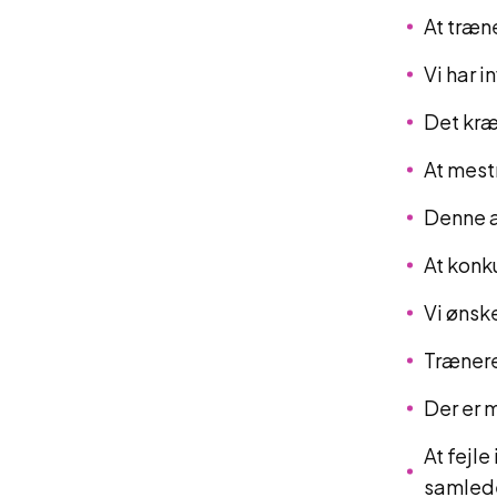
At træn
Vi har i
Det kræ
At mestr
Denne a
At konk
Vi ønske
Trænere
Der er m
At fejle
samlede