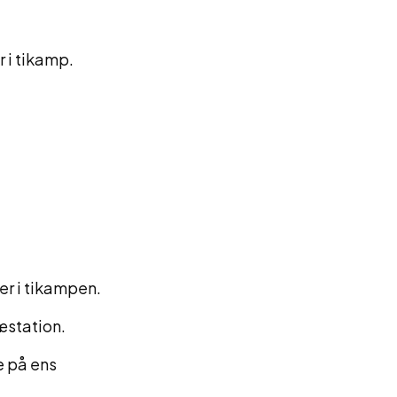
r i tikamp.
er i tikampen.
ræstation.
e på ens