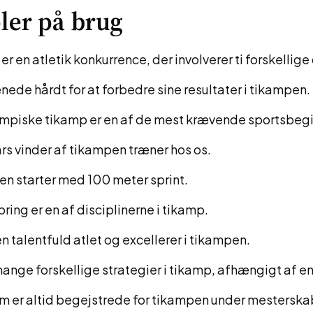
ler på brug
r en atletik konkurrence, der involverer ti forskellige 
nede hårdt for at forbedre sine resultater i tikampen.
mpiske tikamp er en af de mest krævende sportsbeg
års vinder af tikampen træner hos os.
n starter med 100 meter sprint.
ring er en af disciplinerne i tikamp.
n talentfuld atlet og excellerer i tikampen.
mange forskellige strategier i tikamp, afhængigt af en
m er altid begejstrede for tikampen under mesterska