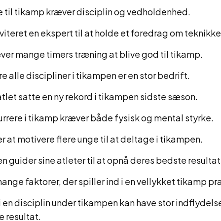
e til tikamp kræver disciplin og vedholdenhed.
nviteret en ekspert til at holde et foredrag om teknikke
ver mange timers træning at blive god til tikamp.
e alle discipliner i tikampen er en stor bedrift.
tlet satte en ny rekord i tikampen sidste sæson.
urrere i tikamp kræver både fysisk og mental styrke.
r at motivere flere unge til at deltage i tikampen.
n guider sine atleter til at opnå deres bedste resultat
ange faktorer, der spiller ind i en vellykket tikamp p
 i en disciplin under tikampen kan have stor indflydels
 resultat.