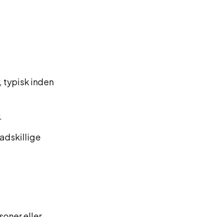
, typisk inden
.
 adskillige
oner eller