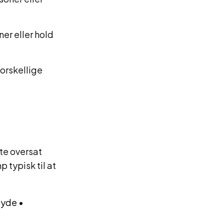
er eller hold
forskellige
te oversat
typisk til at
lyde
•