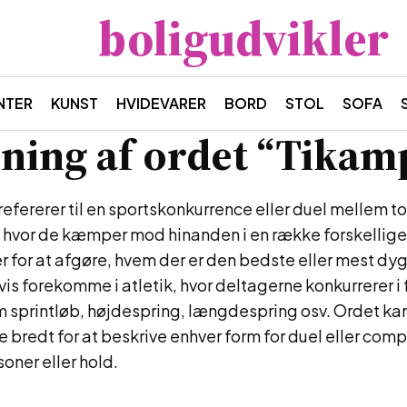
boligudvikler
NTER
KUNST
HVIDEVARER
BORD
STOL
SOFA
ning af ordet “Tikam
efererer til en sportskonkurrence eller duel mellem to
hvor de kæmper mod hinanden i en række forskellige 
ter for at afgøre, hvem der er den bedste eller mest d
s forekomme i atletik, hvor deltagerne konkurrerer i 
m sprintløb, højdespring, længdespring osv. Ordet ka
bredt for at beskrive enhver form for duel eller com
oner eller hold.