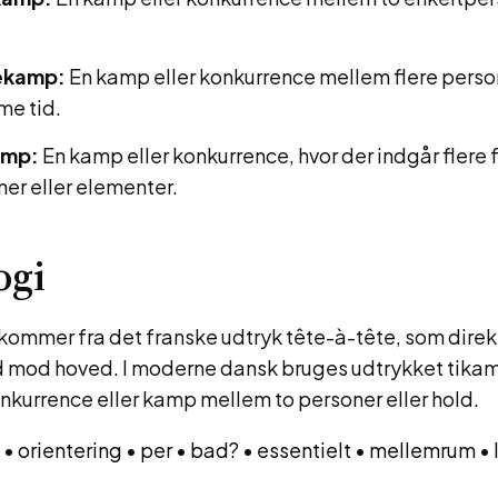
ekamp:
En kamp eller konkurrence mellem flere person
e tid.
amp:
En kamp eller konkurrence, hvor der indgår flere 
ner eller elementer.
ogi
kommer fra det franske udtryk tête-à-tête, som direk
 mod hoved. I moderne dansk bruges udtrykket tikamp 
nkurrence eller kamp mellem to personer eller hold.
•
orientering
•
per
•
bad?
•
essentielt
•
mellemrum
•