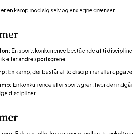
er en kamp mod sig selv og ens egne grænser.
ymer
lon:
En sportskonkurrence bestående af ti discipliner
tik eller andre sportsgrene.
mp:
En kamp, der består af to discipliner eller opgaver
amp:
En konkurrence eller sportsgren, hvor der indgår
ige discipliner.
mer
kamp:
En kamp eller konkurrence mellem to enkeltpers