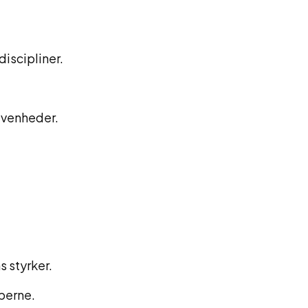
discipliner.
ivenheder.
s styrker.
berne.