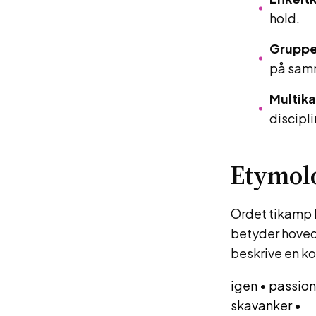
hold.
Grupp
på samm
Multik
discipli
Etymol
Ordet tikamp 
betyder hoved
beskrive en ko
igen
•
passion
skavanker
•