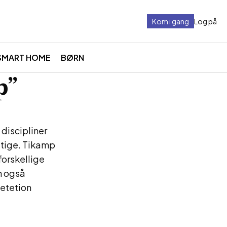
Kom i gang
Log på
SMART HOME
BØRN
p”
discipliner
ygtige. Tikamp
forskellige
n også
petetion