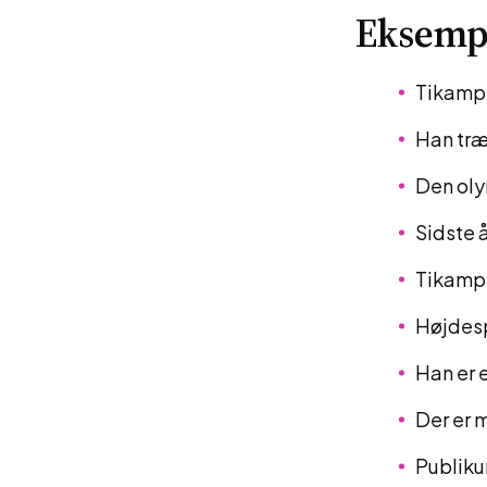
Eksemp
Tikamp e
Han træ
Den oly
Sidste 
Tikampe
Højdesp
Han er e
Der er 
Publiku