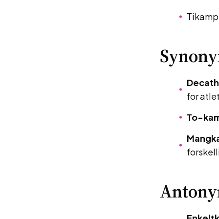
Tikamp 
Synon
Decath
for atle
To-ka
Mangk
forskell
Antony
Enkelt