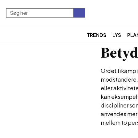
TRENDS
LYS
PLA
Betyd
Ordet tikamp r
modstandere, 
eller aktivite
kan eksempelvi
discipliner so
anvendes mere 
mellem to pers