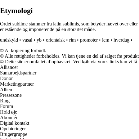
Etymologi
Ordet sublime stammer fra latin sublimis, som betyder hævet over eller op
enestående og imponerende på en storartet måde.
undskyld
•
vasal
•
yb
•
orientalsk
•
rim
•
promoter
•
lem
•
hverdag
•
© Al kopiering forbudt.
© Alle rettigheder forbeholdes. Vi kan tjene en del af salget fra produk
© Dette site er omfattet af ophavsret. Ved køb via vores links kan vi 
Alliancer
Samarbejdspartner
Donor
Marketingpartner
Allieret
Pressezone
Ring
Forum
Hold øje
Abonnér
Digital kontakt
Opdateringer
Brugergruppe