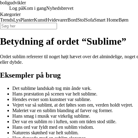
boligudvikler
Log på
Kom i gang
Nyhedsbrevet
Kategorier
Trends
Lys
Planter
Kunst
Hvidevarer
Bord
Stol
Sofa
Smart Home
Børn
Betydning af ordet “Sublime”
Ordet sublim refererer til noget højt hævet over det almindelige, noget
eller dybde.
Eksempler på brug
Det sublime landskab tog min ånde væk.
Hans præstation på scenen var helt sublime.
Hendes evner som kunstner var sublime.
Vejret var så sublimt, at det føltes som om, verden holdt vejret.
Maleriet var en sublim blanding af farver og former.
Hans smag i musik var virkelig sublime.
Der var en sublim ro i luften, som om tiden stod stille.
Hans ord var fyldt med en sublim visdom.
Naturens skønhed var helt sublim.