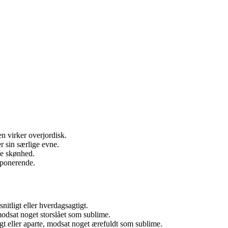
n virker overjordisk.
r sin særlige evne.
de skønhed.
mponerende.
tligt eller hverdagsagtigt.
modsat noget storslået som sublime.
 eller aparte, modsat noget ærefuldt som sublime.