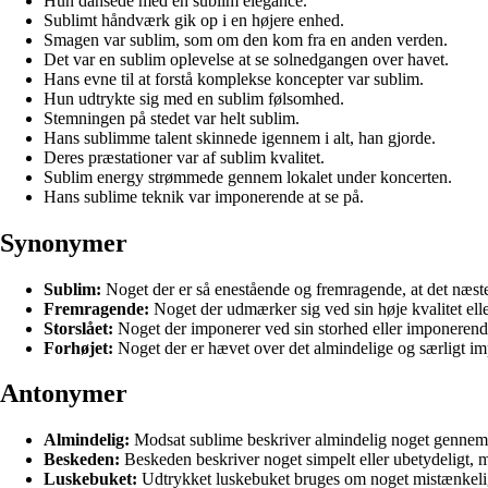
Hun dansede med en sublim elegance.
Sublimt håndværk gik op i en højere enhed.
Smagen var sublim, som om den kom fra en anden verden.
Det var en sublim oplevelse at se solnedgangen over havet.
Hans evne til at forstå komplekse koncepter var sublim.
Hun udtrykte sig med en sublim følsomhed.
Stemningen på stedet var helt sublim.
Hans sublimme talent skinnede igennem i alt, han gjorde.
Deres præstationer var af sublim kvalitet.
Sublim energy strømmede gennem lokalet under koncerten.
Hans sublime teknik var imponerende at se på.
Synonymer
Sublim:
Noget der er så enestående og fremragende, at det næste
Fremragende:
Noget der udmærker sig ved sin høje kvalitet elle
Storslået:
Noget der imponerer ved sin storhed eller imponeren
Forhøjet:
Noget der er hævet over det almindelige og særligt i
Antonymer
Almindelig:
Modsat sublime beskriver almindelig noget gennemsni
Beskeden:
Beskeden beskriver noget simpelt eller ubetydeligt, 
Luskebuket:
Udtrykket luskebuket bruges om noget mistænkeligt