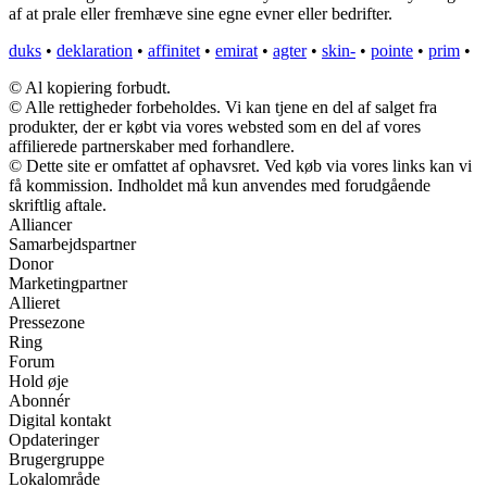
af at prale eller fremhæve sine egne evner eller bedrifter.
duks
•
deklaration
•
affinitet
•
emirat
•
agter
•
skin-
•
pointe
•
prim
•
© Al kopiering forbudt.
© Alle rettigheder forbeholdes. Vi kan tjene en del af salget fra
produkter, der er købt via vores websted som en del af vores
affilierede partnerskaber med forhandlere.
© Dette site er omfattet af ophavsret. Ved køb via vores links kan vi
få kommission. Indholdet må kun anvendes med forudgående
skriftlig aftale.
Alliancer
Samarbejdspartner
Donor
Marketingpartner
Allieret
Pressezone
Ring
Forum
Hold øje
Abonnér
Digital kontakt
Opdateringer
Brugergruppe
Lokalområde