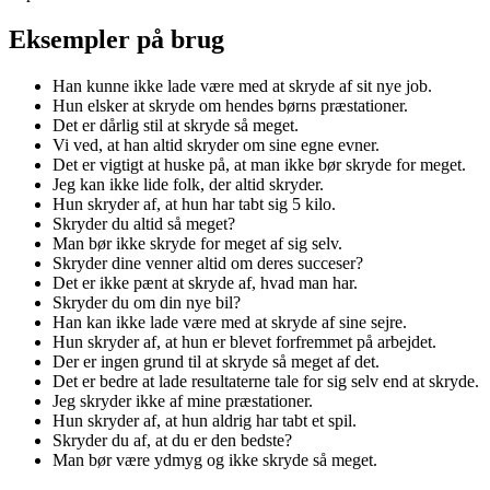
Eksempler på brug
Han kunne ikke lade være med at skryde af sit nye job.
Hun elsker at skryde om hendes børns præstationer.
Det er dårlig stil at skryde så meget.
Vi ved, at han altid skryder om sine egne evner.
Det er vigtigt at huske på, at man ikke bør skryde for meget.
Jeg kan ikke lide folk, der altid skryder.
Hun skryder af, at hun har tabt sig 5 kilo.
Skryder du altid så meget?
Man bør ikke skryde for meget af sig selv.
Skryder dine venner altid om deres succeser?
Det er ikke pænt at skryde af, hvad man har.
Skryder du om din nye bil?
Han kan ikke lade være med at skryde af sine sejre.
Hun skryder af, at hun er blevet forfremmet på arbejdet.
Der er ingen grund til at skryde så meget af det.
Det er bedre at lade resultaterne tale for sig selv end at skryde.
Jeg skryder ikke af mine præstationer.
Hun skryder af, at hun aldrig har tabt et spil.
Skryder du af, at du er den bedste?
Man bør være ydmyg og ikke skryde så meget.