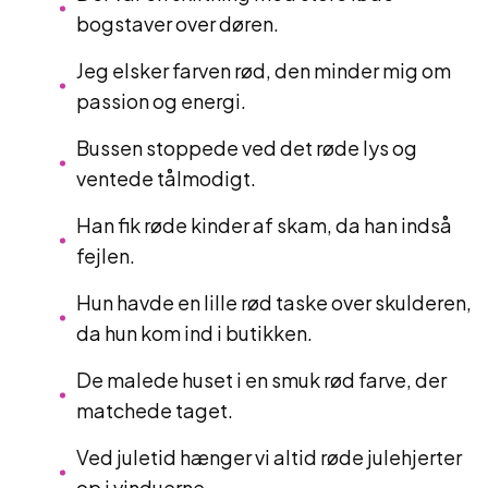
bogstaver over døren.
Jeg elsker farven rød, den minder mig om
passion og energi.
Bussen stoppede ved det røde lys og
ventede tålmodigt.
Han fik røde kinder af skam, da han indså
fejlen.
Hun havde en lille rød taske over skulderen,
da hun kom ind i butikken.
De malede huset i en smuk rød farve, der
matchede taget.
Ved juletid hænger vi altid røde julehjerter
op i vinduerne.