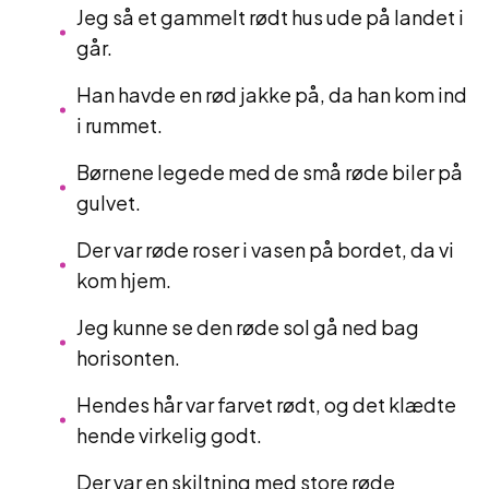
Jeg så et gammelt rødt hus ude på landet i
går.
Han havde en rød jakke på, da han kom ind
i rummet.
Børnene legede med de små røde biler på
gulvet.
Der var røde roser i vasen på bordet, da vi
kom hjem.
Jeg kunne se den røde sol gå ned bag
horisonten.
Hendes hår var farvet rødt, og det klædte
hende virkelig godt.
Der var en skiltning med store røde