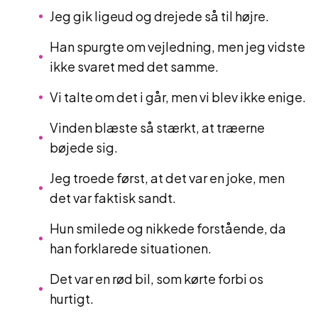
Jeg gik ligeud og drejede så til højre.
Han spurgte om vejledning, men jeg vidste
ikke svaret med det samme.
Vi talte om det i går, men vi blev ikke enige.
Vinden blæste så stærkt, at træerne
bøjede sig.
Jeg troede først, at det var en joke, men
det var faktisk sandt.
Hun smilede og nikkede forstående, da
han forklarede situationen.
Det var en rød bil, som kørte forbi os
hurtigt.