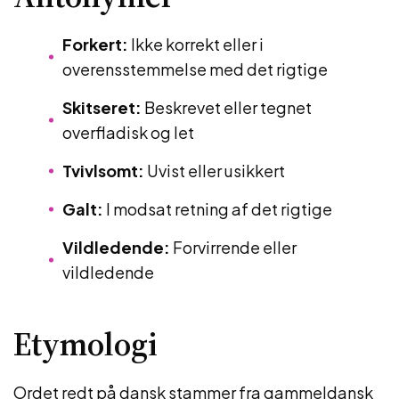
Forkert:
Ikke korrekt eller i
overensstemmelse med det rigtige
Skitseret:
Beskrevet eller tegnet
overfladisk og let
Tvivlsomt:
Uvist eller usikkert
Galt:
I modsat retning af det rigtige
Vildledende:
Forvirrende eller
vildledende
Etymologi
Ordet redt på dansk stammer fra gammeldansk