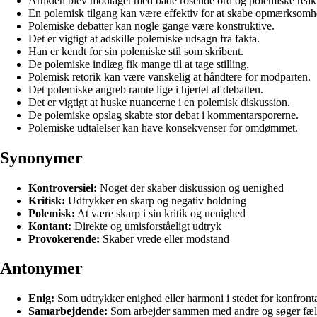
Artiklen blev modtaget med både rosende ord og polemiske reakt
En polemisk tilgang kan være effektiv for at skabe opmærksomh
Polemiske debatter kan nogle gange være konstruktive.
Det er vigtigt at adskille polemiske udsagn fra fakta.
Han er kendt for sin polemiske stil som skribent.
De polemiske indlæg fik mange til at tage stilling.
Polemisk retorik kan være vanskelig at håndtere for modparten.
Det polemiske angreb ramte lige i hjertet af debatten.
Det er vigtigt at huske nuancerne i en polemisk diskussion.
De polemiske opslag skabte stor debat i kommentarsporerne.
Polemiske udtalelser kan have konsekvenser for omdømmet.
Synonymer
Kontroversiel:
Noget der skaber diskussion og uenighed
Kritisk:
Udtrykker en skarp og negativ holdning
Polemisk:
At være skarp i sin kritik og uenighed
Kontant:
Direkte og umisforståeligt udtryk
Provokerende:
Skaber vrede eller modstand
Antonymer
Enig:
Som udtrykker enighed eller harmoni i stedet for konfrontat
Samarbejdende:
Som arbejder sammen med andre og søger fælles