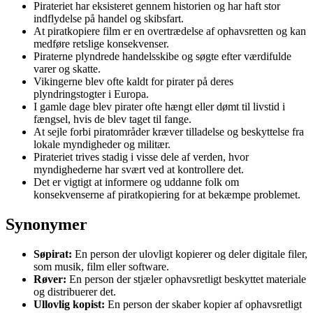
Pirateriet har eksisteret gennem historien og har haft stor
indflydelse på handel og skibsfart.
At piratkopiere film er en overtrædelse af ophavsretten og kan
medføre retslige konsekvenser.
Piraterne plyndrede handelsskibe og søgte efter værdifulde
varer og skatte.
Vikingerne blev ofte kaldt for pirater på deres
plyndringstogter i Europa.
I gamle dage blev pirater ofte hængt eller dømt til livstid i
fængsel, hvis de blev taget til fange.
At sejle forbi piratområder kræver tilladelse og beskyttelse fra
lokale myndigheder og militær.
Pirateriet trives stadig i visse dele af verden, hvor
myndighederne har svært ved at kontrollere det.
Det er vigtigt at informere og uddanne folk om
konsekvenserne af piratkopiering for at bekæmpe problemet.
Synonymer
Søpirat:
En person der ulovligt kopierer og deler digitale filer,
som musik, film eller software.
Røver:
En person der stjæler ophavsretligt beskyttet materiale
og distribuerer det.
Ullovlig kopist:
En person der skaber kopier af ophavsretligt