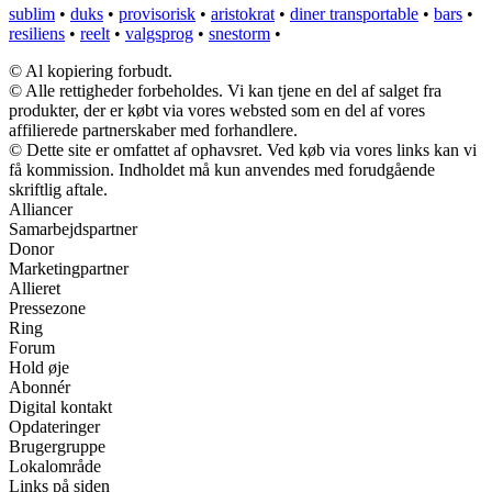
sublim
•
duks
•
provisorisk
•
aristokrat
•
diner transportable
•
bars
•
resiliens
•
reelt
•
valgsprog
•
snestorm
•
© Al kopiering forbudt.
© Alle rettigheder forbeholdes. Vi kan tjene en del af salget fra
produkter, der er købt via vores websted som en del af vores
affilierede partnerskaber med forhandlere.
© Dette site er omfattet af ophavsret. Ved køb via vores links kan vi
få kommission. Indholdet må kun anvendes med forudgående
skriftlig aftale.
Alliancer
Samarbejdspartner
Donor
Marketingpartner
Allieret
Pressezone
Ring
Forum
Hold øje
Abonnér
Digital kontakt
Opdateringer
Brugergruppe
Lokalområde
Links på siden