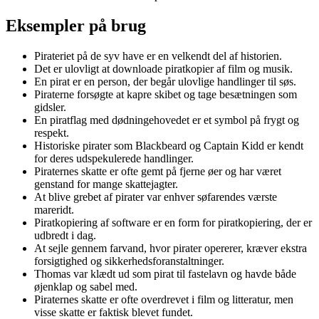
Eksempler på brug
Pirateriet på de syv have er en velkendt del af historien.
Det er ulovligt at downloade piratkopier af film og musik.
En pirat er en person, der begår ulovlige handlinger til søs.
Piraterne forsøgte at kapre skibet og tage besætningen som
gidsler.
En piratflag med dødningehovedet er et symbol på frygt og
respekt.
Historiske pirater som Blackbeard og Captain Kidd er kendt
for deres udspekulerede handlinger.
Piraternes skatte er ofte gemt på fjerne øer og har været
genstand for mange skattejagter.
At blive grebet af pirater var enhver søfarendes værste
mareridt.
Piratkopiering af software er en form for piratkopiering, der er
udbredt i dag.
At sejle gennem farvand, hvor pirater opererer, kræver ekstra
forsigtighed og sikkerhedsforanstaltninger.
Thomas var klædt ud som pirat til fastelavn og havde både
øjenklap og sabel med.
Piraternes skatte er ofte overdrevet i film og litteratur, men
visse skatte er faktisk blevet fundet.