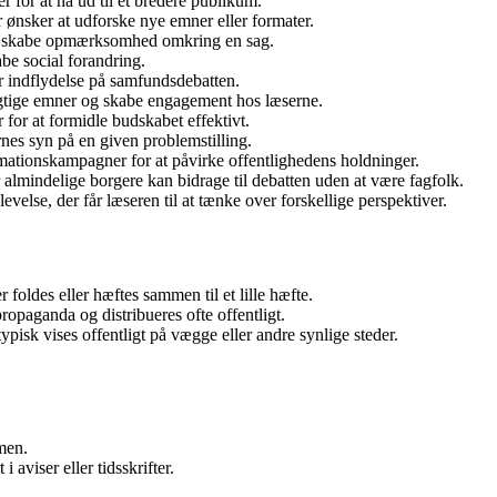
r for at nå ud til et bredere publikum.
er ønsker at udforske nye emner eller formater.
at skabe opmærksomhed omkring en sag.
be social forandring.
r indflydelse på samfundsdebatten.
vigtige emner og skabe engagement hos læserne.
 for at formidle budskabet effektivt.
nes syn på en given problemstilling.
rmationskampagner for at påvirke offentlighedens holdninger.
almindelige borgere kan bidrage til debatten uden at være fagfolk.
else, der får læseren til at tænke over forskellige perspektiver.
foldes eller hæftes sammen til et lille hæfte.
propaganda og distribueres ofte offentligt.
ypisk vises offentligt på vægge eller andre synlige steder.
men.
i aviser eller tidsskrifter.