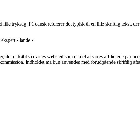
ille tryksag. På dansk refererer det typisk til en lille skriftlig tekst, d
•
ekspert
•
lande
•
ter, der er købt via vores websted som en del af vores affilierede partne
få kommission. Indholdet må kun anvendes med forudgående skriftlig afta