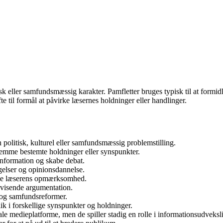
itisk eller samfundsmæssig karakter. Pamfletter bruges typisk til at formi
 til formål at påvirke læsernes holdninger eller handlinger.
n politisk, kulturel eller samfundsmæssig problemstilling.
 fremme bestemte holdninger eller synspunkter.
 information og skabe debat.
vægelser og opinionsdannelse.
fange læserens opmærksomhed.
visende argumentation.
ik og samfundsreformer.
ik i forskellige synspunkter og holdninger.
ale medieplatforme, men de spiller stadig en rolle i informationsudveksl