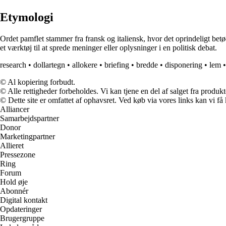
Etymologi
Ordet pamflet stammer fra fransk og italiensk, hvor det oprindeligt betød l
et værktøj til at sprede meninger eller oplysninger i en politisk debat.
research
•
dollartegn
•
allokere
•
briefing
•
bredde
•
disponering
•
lem
© Al kopiering forbudt.
© Alle rettigheder forbeholdes. Vi kan tjene en del af salget fra produk
© Dette site er omfattet af ophavsret. Ved køb via vores links kan vi 
Alliancer
Samarbejdspartner
Donor
Marketingpartner
Allieret
Pressezone
Ring
Forum
Hold øje
Abonnér
Digital kontakt
Opdateringer
Brugergruppe