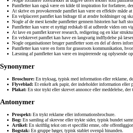
Nogle forfattere foretrækker at udgive deres tekster som pamflette
Pamfletter kan også være en kilde til inspiration for forfattere, d
At skrive en provokerende pamflet kan være en effektiv måde 
En velplaceret pamflet kan bidrage til at ændre holdninger og ska
Nogle af de mest kendte pamfletter gennem historien har haft sto
Pamfletter kan være et nyttigt redskab til at udbrede viden om 
At lave en pamflet kræver research, redigering og en klar struktur
En velskrevet pamflet kan have en langvarig indflydelse på læser
Nogle organisationer bruger pamfletter som en del af deres info
Pamfletter kan være en form for grassroots kommunikation, hvor 
Læsning af pamfletter kan være en inspirerende og oplysende oplev
Synonymer
Broschure:
En tryksag, typisk med information eller reklame, der 
Flyveblad:
Et enkelt ark papir, der indeholder information eller 
Plakat:
En stor trykt eller skrevet annonce eller meddelelse, der t
Antonymer
Prospekt:
En trykt reklame eller informationsbrochure.
Bog:
En samling af skrevne eller trykte sider, typisk bundet sam
Artikel:
En skriftlig tekst om et specifikt emne, ofte offentliggjort 
Bogstak:
En gruppe bøger, typisk stablet ovenpå hinanden.