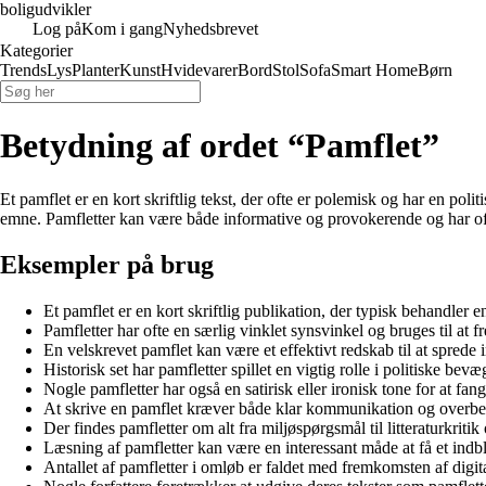
boligudvikler
Log på
Kom i gang
Nyhedsbrevet
Kategorier
Trends
Lys
Planter
Kunst
Hvidevarer
Bord
Stol
Sofa
Smart Home
Børn
Betydning af ordet “Pamflet”
Et pamflet er en kort skriftlig tekst, der ofte er polemisk og har en pol
emne. Pamfletter kan være både informative og provokerende og har ofte
Eksempler på brug
Et pamflet er en kort skriftlig publikation, der typisk behandler e
Pamfletter har ofte en særlig vinklet synsvinkel og bruges til at
En velskrevet pamflet kan være et effektivt redskab til at sprede
Historisk set har pamfletter spillet en vigtig rolle i politiske be
Nogle pamfletter har også en satirisk eller ironisk tone for at 
At skrive en pamflet kræver både klar kommunikation og overbe
Der findes pamfletter om alt fra miljøspørgsmål til litteraturkrit
Læsning af pamfletter kan være en interessant måde at få et indbl
Antallet af pamfletter i omløb er faldet med fremkomsten af digit