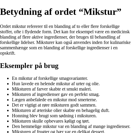
Betydning af ordet “Mikstur”
Ordet mikstur refererer til en blanding af to eller flere forskellige
stoffer, ofte i flydende form. Det kan for eksempel være en medicinsk
blanding af flere aktive ingredienser, der bruges til behandling af
forskellige lidelser. Miksturer kan også anvendes inden for kulinariske
sammenhænge som en blanding af forskellige ingredienser i en
opskrift.
Eksempler på brug
En mikstur af forskellige smagsvarianter.
Hun lavede en helende mikstur af urter og olie.
Miksturen af farver skabte et smukt maleri.
Miksturen af ingredienser gav en perfekt smag.
Lægen anbefalede en mikstur mod smerterne.
Det er vigtigt at røre miksturen godt sammen.
Miksturen af æteriske olier skabte en behagelig duft.
Honning blev brugt som sødning i miksturen.
Miksturen skulle opbevares køligt og tørt.
Den hemmelige mikstur var en blanding af mange ingredienser.
Miksturen af frugter og bær var en delikat dessert.