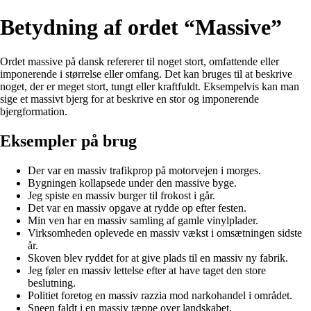
Betydning af ordet “Massive”
Ordet massive på dansk refererer til noget stort, omfattende eller
imponerende i størrelse eller omfang. Det kan bruges til at beskrive
noget, der er meget stort, tungt eller kraftfuldt. Eksempelvis kan man
sige et massivt bjerg for at beskrive en stor og imponerende
bjergformation.
Eksempler på brug
Der var en massiv trafikprop på motorvejen i morges.
Bygningen kollapsede under den massive byge.
Jeg spiste en massiv burger til frokost i går.
Det var en massiv opgave at rydde op efter festen.
Min ven har en massiv samling af gamle vinylplader.
Virksomheden oplevede en massiv vækst i omsætningen sidste
år.
Skoven blev ryddet for at give plads til en massiv ny fabrik.
Jeg føler en massiv lettelse efter at have taget den store
beslutning.
Politiet foretog en massiv razzia mod narkohandel i området.
Sneen faldt i en massiv tæppe over landskabet.