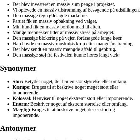
Der blev investeret en massiv sum penge i projektet.
Vi oplevede en massiv tilstrømning af besøgende på udstillingen.
Den massige regn ødelagde markerne.
Partiet fik en massiv opbakning ved valget.
Min hund fik en massiv portion mad til aften.
Mange mennesker lider af massiv stress på arbejdet.
Den massige blokering på vejen forårsagede lange køer.
Han havde en massiv muskuløs krop efter mange års træning.
Der blev sendt en massiv mængde affald til genbrug.
Den massige støj fra festivalen kunne høres langt væk.
Synonymer
Stor:
Betyder noget, der har en stor størrelse eller omfang.
Kæmpe:
Bruges til at beskrive noget meget stort eller
imponerende.
Kolossal:
Henviser til noget ekstremt stort eller imponerende.
Enorm:
Beskriver noget af ekstrem størrelse eller omfang.
Mægtig:
Bruges til at beskrive noget, der er stort og
imponerende.
Antonymer