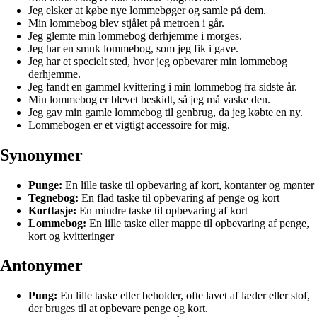
Jeg elsker at købe nye lommebøger og samle på dem.
Min lommebog blev stjålet på metroen i går.
Jeg glemte min lommebog derhjemme i morges.
Jeg har en smuk lommebog, som jeg fik i gave.
Jeg har et specielt sted, hvor jeg opbevarer min lommebog
derhjemme.
Jeg fandt en gammel kvittering i min lommebog fra sidste år.
Min lommebog er blevet beskidt, så jeg må vaske den.
Jeg gav min gamle lommebog til genbrug, da jeg købte en ny.
Lommebogen er et vigtigt accessoire for mig.
Synonymer
Punge:
En lille taske til opbevaring af kort, kontanter og mønter
Tegnebog:
En flad taske til opbevaring af penge og kort
Korttasje:
En mindre taske til opbevaring af kort
Lommebog:
En lille taske eller mappe til opbevaring af penge,
kort og kvitteringer
Antonymer
Pung:
En lille taske eller beholder, ofte lavet af læder eller stof,
der bruges til at opbevare penge og kort.