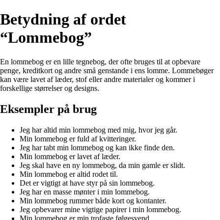
Betydning af ordet
“Lommebog”
En lommebog er en lille tegnebog, der ofte bruges til at opbevare
penge, kreditkort og andre små genstande i ens lomme. Lommebøger
kan være lavet af læder, stof eller andre materialer og kommer i
forskellige størrelser og designs.
Eksempler på brug
Jeg har altid min lommebog med mig, hvor jeg går.
Min lommebog er fuld af kvitteringer.
Jeg har tabt min lommebog og kan ikke finde den.
Min lommebog er lavet af læder.
Jeg skal have en ny lommebog, da min gamle er slidt.
Min lommebog er altid rodet til.
Det er vigtigt at have styr på sin lommebog.
Jeg har en masse mønter i min lommebog.
Min lommebog rummer både kort og kontanter.
Jeg opbevarer mine vigtige papirer i min lommebog.
Min lommebog er min trofaste følgesvend.