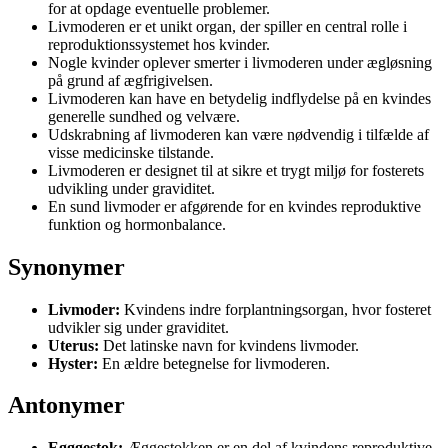
for at opdage eventuelle problemer.
Livmoderen er et unikt organ, der spiller en central rolle i
reproduktionssystemet hos kvinder.
Nogle kvinder oplever smerter i livmoderen under ægløsning
på grund af ægfrigivelsen.
Livmoderen kan have en betydelig indflydelse på en kvindes
generelle sundhed og velvære.
Udskrabning af livmoderen kan være nødvendig i tilfælde af
visse medicinske tilstande.
Livmoderen er designet til at sikre et trygt miljø for fosterets
udvikling under graviditet.
En sund livmoder er afgørende for en kvindes reproduktive
funktion og hormonbalance.
Synonymer
Livmoder:
Kvindens indre forplantningsorgan, hvor fosteret
udvikler sig under graviditet.
Uterus:
Det latinske navn for kvindens livmoder.
Hyster:
En ældre betegnelse for livmoderen.
Antonymer
Egggestok:
Æggestokken er en del af kvindens reproduktive