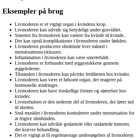
Eksempler på brug
Livmoderen er et vigtigt organ i kvindens krop.
Livmoderen kan udvide sig betydeligt under graviditet.
Smerten fra livmoderen kan variere fra kvinde til kvinde.
Der kan opstå komplikationer i livmoderen under fødslen.
Livmoderen producerer slimhinde hver måned i
menstruationscyklussen.
Inflammation i livmoderen kan være smertefuldt.
Livmoderen er forbundet med æggestokkene gennem
æggelederne.
Tilstanden i livmoderen kan påvirke fertiliteten hos kvinder.
Livmoderen kan være et følsomt organ, der reagerer på
hormonelle ændringer.
Livmoderen kan have forskellige former og størrelser hos
kvinder.
Livmorhalsen er den nederste del af livmoderen, der fører ind
til skeden.
Små muskler i livmoderen kontraherer under menstruation for
at frigive slimhinden.
Livmoderen kan udvikle godartede eller ondartede tumorer,
der kræver behandling.
Det er vigtigt at få regelmæssige undersøgelser af livmoderen