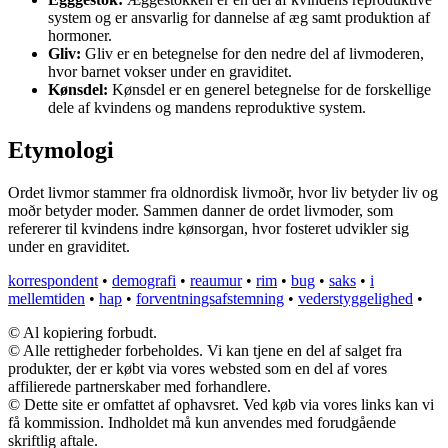
system og er ansvarlig for dannelse af æg samt produktion af
hormoner.
Gliv:
Gliv er en betegnelse for den nedre del af livmoderen,
hvor barnet vokser under en graviditet.
Kønsdel:
Kønsdel er en generel betegnelse for de forskellige
dele af kvindens og mandens reproduktive system.
Etymologi
Ordet livmor stammer fra oldnordisk livmoðr, hvor liv betyder liv og
moðr betyder moder. Sammen danner de ordet livmoder, som
refererer til kvindens indre kønsorgan, hvor fosteret udvikler sig
under en graviditet.
korrespondent
•
demografi
•
reaumur
•
rim
•
bug
•
saks
•
i
mellemtiden
•
hap
•
forventningsafstemning
•
vederstyggelighed
•
© Al kopiering forbudt.
© Alle rettigheder forbeholdes. Vi kan tjene en del af salget fra
produkter, der er købt via vores websted som en del af vores
affilierede partnerskaber med forhandlere.
© Dette site er omfattet af ophavsret. Ved køb via vores links kan vi
få kommission. Indholdet må kun anvendes med forudgående
skriftlig aftale.