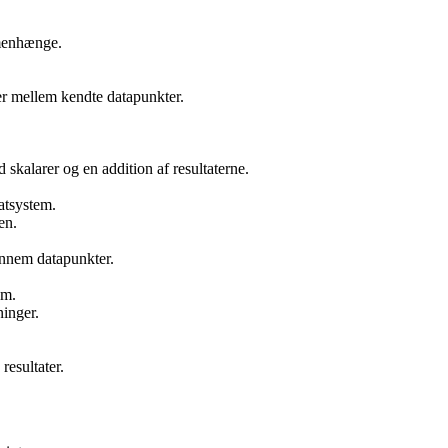
mmenhænge.
er mellem kendte datapunkter.
skalarer og en addition af resultaterne.
atsystem.
en.
gennem datapunkter.
um.
ninger.
resultater.