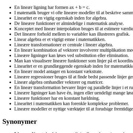
En lineær ligning har formen ax + b = c.
I matematik bruger vi ofte lineære modeller til at beskrive sa
Linearitet er en vigtig egenskab inden for algebra.
De lineære funktioner er almindelige i matematisk analyse.
Konceptet med lineær interpolation bruges til at estimere værdi
Det lineære forhold mellem to variabler kan illustreres grafisk.
Linear algebra er et vigtigt emne i matematikken.
Lineære transformationer er centrale i lineær algebra.
En lineær kombination af vektorer involverer multiplikation med 
Lineære ligninger kan løses ved substitution eller elimination.
Man kan visualisere lineære funktioner som linjer på et koordin
Linearitet er en grundlæggende egenskab inden for matematikk
En lineær model antager en konstant vækstrate.
Lineære regressioner bruges til at finde bedst passende linjer 
Lineær algebra omhandler vektorer og matricer.
En lineær transformation bevarer linjer og parallelle linjer i et r
Lineære ligninger kan have én, ingen eller uendeligt mange løs
Lineære funktioner har en konstant hældning.
Linearitet i matematikken kan forenkle komplekse problemer.
Lineære modeller er nyttige værktøjer til at forudsige fremtidige 
Synonymer