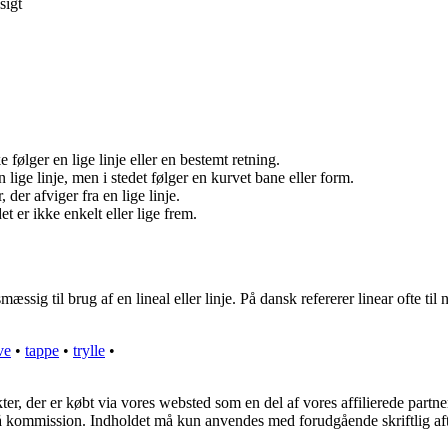
sigt
 følger en lige linje eller en bestemt retning.
lige linje, men i stedet følger en kurvet bane eller form.
der afviger fra en lige linje.
 er ikke enkelt eller lige frem.
ssig til brug af en lineal eller linje. På dansk refererer linear ofte til 
ve
•
tappe
•
trylle
•
kter, der er købt via vores websted som en del af vores affilierede part
 få kommission. Indholdet må kun anvendes med forudgående skriftlig aft