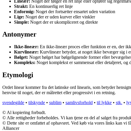
Lineær:
Noget der følger en ret linje eller opfører sig regelmæs
Strakt:
En kontinuerlig ret linje
Enformig:
Noget der fortsætter ensartet uden variation
Lige:
Noget der er uden kurver eller vinkler
Simple:
Noget der er ukompliceret og direkte
Antonymer
Ikke-lineær:
En ikke-lineær proces eller funktion er en, der ikke
Kurvlineær:
Kurvlineær betyder, at noget ikke bevæger sig i en 
Bølget:
Noget bølget har bølgelignende former eller bevægelser, 
Kompleks:
Noget komplekst er sammensat eller detaljeret, og det
Etymologi
Ordet linear kommer fra det latinske ord linearis, som betyder hensigtsmæ
henvise til noget, der er målrettet eller progressivt i en retning.
svendegilde
•
tilskynde
•
sublim
•
samlivsforhold
•
til lykke
•
stk.
•
ly
© Al kopiering forbudt.
© Alle rettigheder forbeholdes. Vi kan tjene en del af salget fra produ
© Dette site er omfattet af ophavsret. Ved køb via vores links kan vi
Alliancer