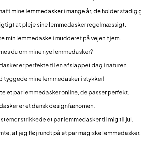
 haft mine lemmedasker i mange år, de holder stadig 
vigtigt at pleje sine lemmedasker regelmæssigt.
te min lemmedaske i mudderet på vejen hjem.
ynes du om mine nye lemmedasker?
sker er perfekte til en afslappet dag i naturen.
d tyggede mine lemmedasker i stykker!
te et par lemmedasker online, de passer perfekt.
asker er et dansk designfænomen.
stemor strikkede et par lemmedasker til mig til jul.
mte, at jeg fløj rundt på et par magiske lemmedasker.