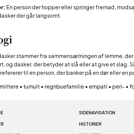
r:
En person der hopper eller springer fremad, modsa
sker der går langsomt.
ogi
sker stammer fra sammensætningen af lemme, der re
rt, og dasker, der betyder at slå eller at give et slag. S
fererer til en person, der banker på en dør eller en po
smittere
•
tumult
•
regnbuefamilie
•
empati
•
peri-
•
f
JE
SIDENAVIGATION
ÉR
HISTORIER