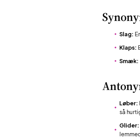
Synon
Slag:
En
Klaps:
E
Smæk:
Antony
Løber:
så hurti
Glider:
lemmeda