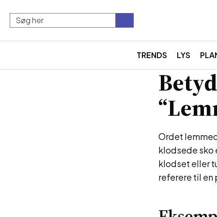
TRENDS
LYS
PLA
Betyd
“Lem
Ordet lemmeda
klodsede sko e
klodset eller
referere til e
Eksemp