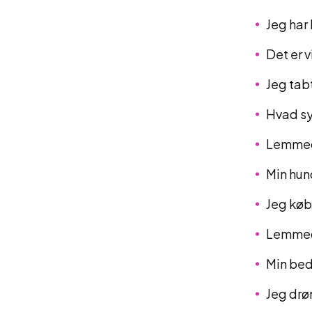
Jeg har
Det er 
Jeg tab
Hvad s
Lemmeda
Min hun
Jeg køb
Lemmed
Min bed
Jeg drø