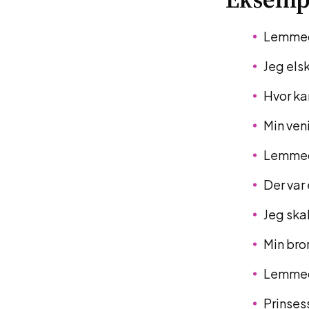
Lemmeda
Jeg els
Hvor ka
Min ven
Lemmeda
Der var
Jeg ska
Min bro
Lemmeda
Prinses