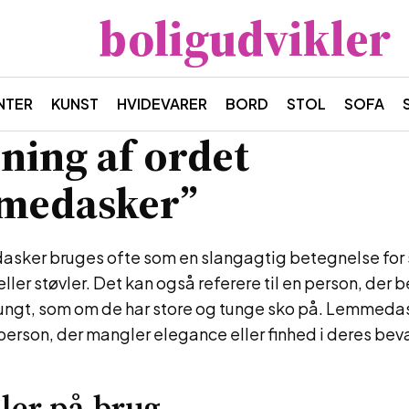
boligudvikler
NTER
KUNST
HVIDEVARER
BORD
STOL
SOFA
ning af ordet
medasker”
sker bruges ofte som en slangagtig betegnelse for 
ller støvler. Det kan også referere til en person, der
 tungt, som om de har store og tunge sko på. Lemmeda
n person, der mangler elegance eller finhed i deres be
ler på brug