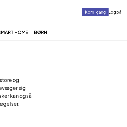
Kom i gang
Log på
SMART HOME
BØRN
store og
 bevæger sig
sker kan også
vægelser.