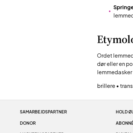
Springe
lemmeda
Etymol
Ordet lemmeda
dør eller en po
lemmedasker re
brillere
•
tran
SAMARBEJDSPARTNER
HOLD Ø
DONOR
ABONN