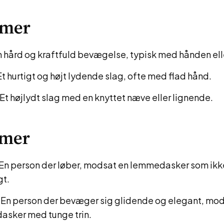
ymer
 hård og kraftfuld bevægelse, typisk med hånden ell
t hurtigt og højt lydende slag, ofte med flad hånd.
Et højlydt slag med en knyttet næve eller lignende.
mer
En person der løber, modsat en lemmedasker som ikk
gt.
En person der bevæger sig glidende og elegant, mod
sker med tunge trin.