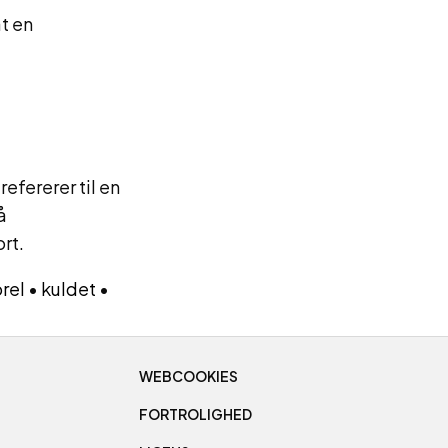
t en
fererer til en
å
rt.
orel
•
kuldet
•
WEBCOOKIES
FORTROLIGHED