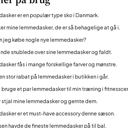
sker er en populær type sko i Danmark.
ker mine lemmedasker, de er så behagelige at gå i.
n jeg købe nogle nye lemmedasker?
inde snublede over sine lemmedasker og faldt.
sker fås i mange forskellige farver og mønstre.
 en stor rabat på lemmedasker i butikken i går.
l bruge et par lemmedasker til min træning i fitnessce
r stjal mine lemmedasker og gemte dem.
sker er et must-have accessory denne sæson.
sen havde de fineste lemmedasker på til bal.