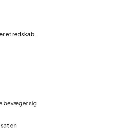
er et redskab.
e bevæger sig
sat en