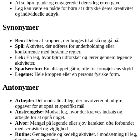
At se børn glade og engagerede i deres leg er en gave.
Leg kan være en måde for børn at udtrykke deres kreativitet
og individuelle udtryk.
Synonymer
Ben:
Delen af kroppen, der bruges til at stå og gå på.
Spil:
Aktivitet, der udføres for underholdning eller
konkurrence med bestemte regler.
Lek:
En leg, hvor børn udforsker og lærer gennem legende
aktiviteter.
Spadseretur:
En afslappet gåtur, ofte for fornøjelsens skyld.
Legeme:
Hele kroppen eller en persons fysiske form.
Antonymer
Arbejde:
Det modsatte af leg, der involverer at udføre
opgaver for at opnå et specifikt mål.
Anstrengelse:
Modsat leg, hvor der kræves indsats og
arbejde for at opnå noget.
Alvor:
Mangel på legende eller sjov karakter, ofte forbundet
med seriøsitet og vigtighed.
Rutine:
Gentagende og kedelig aktivitet, i modsætning til leg,
der er sjov og varieret.