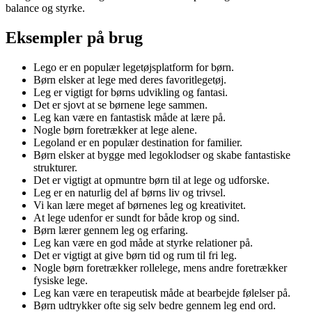
balance og styrke.
Eksempler på brug
Lego er en populær legetøjsplatform for børn.
Børn elsker at lege med deres favoritlegetøj.
Leg er vigtigt for børns udvikling og fantasi.
Det er sjovt at se børnene lege sammen.
Leg kan være en fantastisk måde at lære på.
Nogle børn foretrækker at lege alene.
Legoland er en populær destination for familier.
Børn elsker at bygge med legoklodser og skabe fantastiske
strukturer.
Det er vigtigt at opmuntre børn til at lege og udforske.
Leg er en naturlig del af børns liv og trivsel.
Vi kan lære meget af børnenes leg og kreativitet.
At lege udenfor er sundt for både krop og sind.
Børn lærer gennem leg og erfaring.
Leg kan være en god måde at styrke relationer på.
Det er vigtigt at give børn tid og rum til fri leg.
Nogle børn foretrækker rollelege, mens andre foretrækker
fysiske lege.
Leg kan være en terapeutisk måde at bearbejde følelser på.
Børn udtrykker ofte sig selv bedre gennem leg end ord.