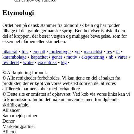
Etymologi
Ordet ben på dansk stammer fra oldnordisk bein og har rødder
tilbage til det gamle germanske sprog. Ben henviser typisk til den
del af kroppen, der bærer vægten og muliggør bevægelse, som for
eksempel i lårben eller skinneben.
bilateral
•
for-
•
empati
•
tordenbyge
•
yp
•
masochist
•
res
•
fa
•
karambolage
•
kapacitet
•
gener
•
motiv
•
eksponering
•
nb
•
varer
•
revideret
•
woke
•
excentrisk
•
leg
•
© Al kopiering forbudt.
© Alle rettigheder forbeholdes. Vi kan tjene en del af salget fra
produkter, der er købt via vores websted som en del af vores
affilierede partnerskaber med forhandlere.
© Dette site er omfattet af ophavsret. Ved køb via vores links kan vi
få kommission. Indholdet må kun anvendes med forudgående
skriftlig aftale.
Alliancer
Samarbejdspartner
Donor
Marketingpartner
Allieret