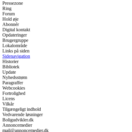
Pressezone
Ring
Forum
Hold øje
Abonnér
Digital kontakt
Opdateringer
Brugergruppe
Lokalområde
Links på siden
Sidenavigation
Historier
Bibliotek
Update
Nyhedsstrøm
Paragraffer
Webcookies
Fortrolighed
Licens
Vilkår
Tilgængeligt indhold
Vedvarende løsninger
Boligudvikler.dk
Annoncemedier
mail@annoncemedier.dk