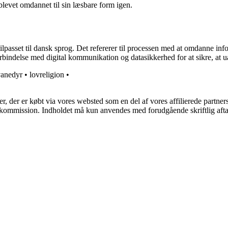
 blevet omdannet til sin læsbare form igen.
lpasset til dansk sprog. Det refererer til processen med at omdanne infor
forbindelse med digital kommunikation og datasikkerhed for at sikre, at 
vanedyr
•
lovreligion
•
ter, der er købt via vores websted som en del af vores affilierede partne
få kommission. Indholdet må kun anvendes med forudgående skriftlig afta