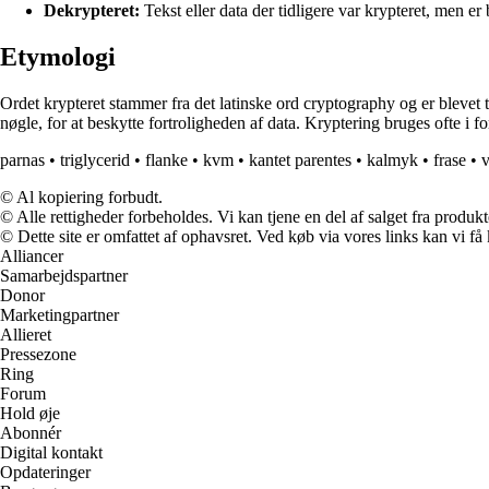
Dekrypteret:
Tekst eller data der tidligere var krypteret, men er
Etymologi
Ordet krypteret stammer fra det latinske ord cryptography og er blevet ti
nøgle, for at beskytte fortroligheden af data. Kryptering bruges ofte i 
parnas
•
triglycerid
•
flanke
•
kvm
•
kantet parentes
•
kalmyk
•
frase
•
© Al kopiering forbudt.
© Alle rettigheder forbeholdes. Vi kan tjene en del af salget fra produk
© Dette site er omfattet af ophavsret. Ved køb via vores links kan vi 
Alliancer
Samarbejdspartner
Donor
Marketingpartner
Allieret
Pressezone
Ring
Forum
Hold øje
Abonnér
Digital kontakt
Opdateringer