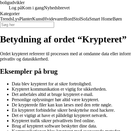
boligudvikler
Log på
Kom i gang
Nyhedsbrevet
Kategorier
Trends
Lys
Planter
Kunst
Hvidevarer
Bord
Stol
Sofa
Smart Home
Børn
Betydning af ordet “Krypteret”
Ordet krypteret refererer til processen med at omdanne data eller informa
privatliv og datasikkerhed.
Eksempler på brug
Data blev krypteret for at sikre fortrolighed.
Krypteret kommunikation er vigtig for sikkerheden.
Det anbefales altid at bruge krypteret e-mail.
Personlige oplysninger bør altid være krypteret.
De krypterede filer kan kun læses med den rette nøgle.
En krypteret forbindelse sikrer beskyttelse mod hackere.
Det er vigtigt at have et pålideligt krypteret netværk.
Krypteret trafik sikrer privatlivets fred online.
Brug af krypteret software beskytter dine data.