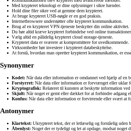
Kommunikationen blev krypteret med avancerede metoder.
Med krypteret teknologi er dine oplysninger i sikre hænder.
Hold dine filer sikre ved at gemme dem krypteret.
At bruge krypteret USB-nøgle er en god praksis.
Internetbrowsere understøtter ofte krypteret kommunikation.
Brug af en krypteret VPN-tjeneste beskytter din online aktivitet.
Du bør altid kræve krypteret forbindelse ved online transaktioner
Vælg altid en pålidelig krypteret cloud storage-tjeneste.
Krypteret data er sværere at kompromittere for uvedkommende.
Virksomheder bør investere i krypteret databeskyttelse.
At forstå, hvordan man opretter krypteret kommunikation, er esse
Synonymer
Kodet:
Når data eller information er omdannet ved hjælp af en bes
Forstyrret:
Når data eller information er forvrænget eller uklar f
Kryptografisk:
Relateret til kunsten at beskytte information ved 
Skjult:
Når noget er gemt eller dækket for at forhindre adgang ell
Konfus:
Når data eller information er forvirrende eller svært at f
Antonymer
Klartekst:
Ukrypteret tekst, der er letlæselig og forståelig uden 
Åbenlyst:
Noget der er tydeligt og let at opdage, modsat noget de