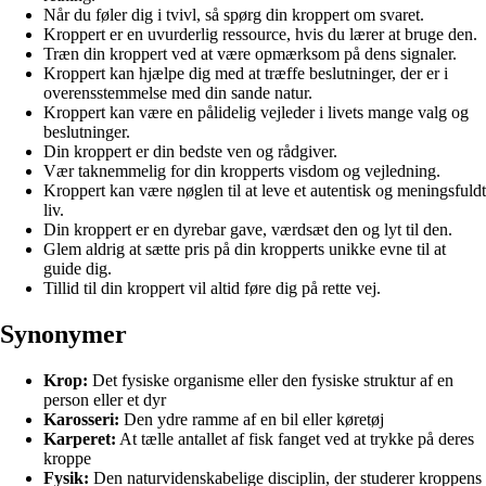
Når du føler dig i tvivl, så spørg din kroppert om svaret.
Kroppert er en uvurderlig ressource, hvis du lærer at bruge den.
Træn din kroppert ved at være opmærksom på dens signaler.
Kroppert kan hjælpe dig med at træffe beslutninger, der er i
overensstemmelse med din sande natur.
Kroppert kan være en pålidelig vejleder i livets mange valg og
beslutninger.
Din kroppert er din bedste ven og rådgiver.
Vær taknemmelig for din kropperts visdom og vejledning.
Kroppert kan være nøglen til at leve et autentisk og meningsfuldt
liv.
Din kroppert er en dyrebar gave, værdsæt den og lyt til den.
Glem aldrig at sætte pris på din kropperts unikke evne til at
guide dig.
Tillid til din kroppert vil altid føre dig på rette vej.
Synonymer
Krop:
Det fysiske organisme eller den fysiske struktur af en
person eller et dyr
Karosseri:
Den ydre ramme af en bil eller køretøj
Karperet:
At tælle antallet af fisk fanget ved at trykke på deres
kroppe
Fysik:
Den naturvidenskabelige disciplin, der studerer kroppens