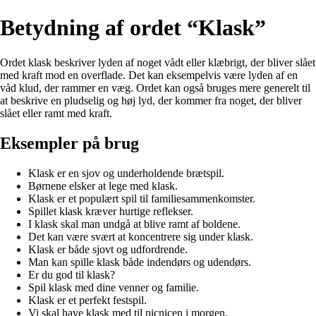
Betydning af ordet “Klask”
Ordet klask beskriver lyden af noget vådt eller klæbrigt, der bliver slået
med kraft mod en overflade. Det kan eksempelvis være lyden af en
våd klud, der rammer en væg. Ordet kan også bruges mere generelt til
at beskrive en pludselig og høj lyd, der kommer fra noget, der bliver
slået eller ramt med kraft.
Eksempler på brug
Klask er en sjov og underholdende brætspil.
Børnene elsker at lege med klask.
Klask er et populært spil til familiesammenkomster.
Spillet klask kræver hurtige reflekser.
I klask skal man undgå at blive ramt af boldene.
Det kan være svært at koncentrere sig under klask.
Klask er både sjovt og udfordrende.
Man kan spille klask både indendørs og udendørs.
Er du god til klask?
Spil klask med dine venner og familie.
Klask er et perfekt festspil.
Vi skal have klask med til picnicen i morgen.