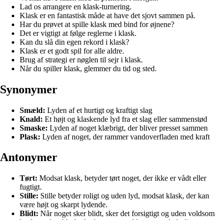
Lad os arrangere en klask-turnering.
Klask er en fantastisk måde at have det sjovt sammen på.
Har du prøvet at spille klask med bind for øjnene?
Det er vigtigt at følge reglerne i klask.
Kan du slå din egen rekord i klask?
Klask er et godt spil for alle aldre.
Brug af strategi er nøglen til sejr i klask.
Når du spiller klask, glemmer du tid og sted.
Synonymer
Smæld:
Lyden af et hurtigt og kraftigt slag
Knald:
Et højt og klaskende lyd fra et slag eller sammenstød
Smaske:
Lyden af noget klæbrigt, der bliver presset sammen
Plask:
Lyden af noget, der rammer vandoverfladen med kraft
Antonymer
Tørt:
Modsat klask, betyder tørt noget, der ikke er vådt eller
fugtigt.
Stille:
Stille betyder roligt og uden lyd, modsat klask, der kan
være højt og skarpt lydende.
Blidt:
Når noget sker blidt, sker det forsigtigt og uden voldsom