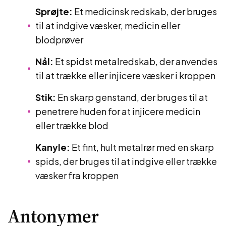
Sprøjte:
Et medicinsk redskab, der bruges
til at indgive væsker, medicin eller
blodprøver
Nål:
Et spidst metalredskab, der anvendes
til at trække eller injicere væsker i kroppen
Stik:
En skarp genstand, der bruges til at
penetrere huden for at injicere medicin
eller trække blod
Kanyle:
Et fint, hult metalrør med en skarp
spids, der bruges til at indgive eller trække
væsker fra kroppen
Antonymer