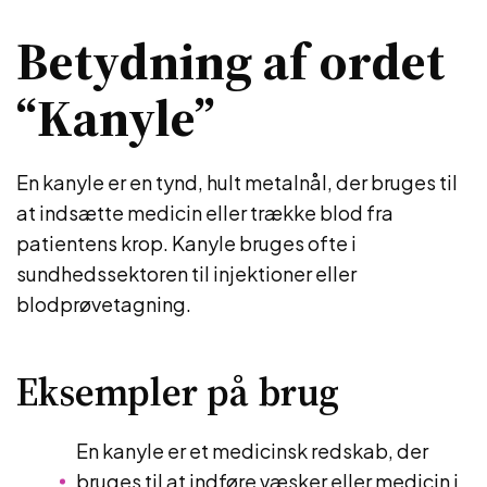
Betydning af ordet
“Kanyle”
En kanyle er en tynd, hult metalnål, der bruges til
at indsætte medicin eller trække blod fra
patientens krop. Kanyle bruges ofte i
sundhedssektoren til injektioner eller
blodprøvetagning.
Eksempler på brug
En kanyle er et medicinsk redskab, der
bruges til at indføre væsker eller medicin i