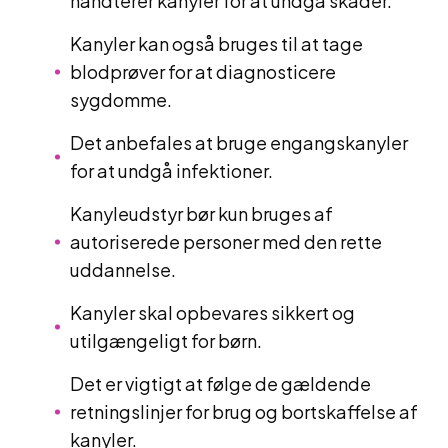
håndterer kanyler for at undgå skader.
Kanyler kan også bruges til at tage
blodprøver for at diagnosticere
sygdomme.
Det anbefales at bruge engangskanyler
for at undgå infektioner.
Kanyleudstyr bør kun bruges af
autoriserede personer med den rette
uddannelse.
Kanyler skal opbevares sikkert og
utilgængeligt for børn.
Det er vigtigt at følge de gældende
retningslinjer for brug og bortskaffelse af
kanyler.