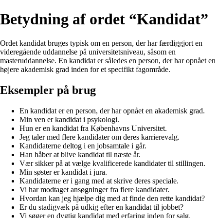
Betydning af ordet “Kandidat”
Ordet kandidat bruges typisk om en person, der har færdiggjort en
videregående uddannelse på universitetsniveau, såsom en
masteruddannelse. En kandidat er således en person, der har opnået en
højere akademisk grad inden for et specifikt fagområde.
Eksempler på brug
En kandidat er en person, der har opnået en akademisk grad.
Min ven er kandidat i psykologi.
Hun er en kandidat fra Københavns Universitet.
Jeg taler med flere kandidater om deres karrierevalg.
Kandidaterne deltog i en jobsamtale i går.
Han håber at blive kandidat til næste år.
Vær sikker på at vælge kvalificerede kandidater til stillingen.
Min søster er kandidat i jura.
Kandidaterne er i gang med at skrive deres speciale.
Vi har modtaget ansøgninger fra flere kandidater.
Hvordan kan jeg hjælpe dig med at finde den rette kandidat?
Er du stadigvæk på udkig efter en kandidat til jobbet?
Vi søger en dygtig kandidat med erfaring inden for salg.