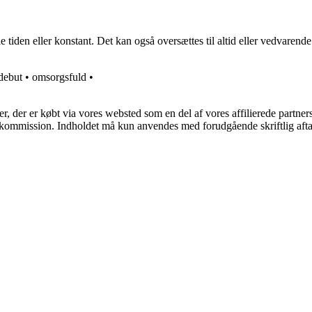
den eller konstant. Det kan også oversættes til altid eller vedvarende. 
debut
•
omsorgsfuld
•
ter, der er købt via vores websted som en del af vores affilierede partne
få kommission. Indholdet må kun anvendes med forudgående skriftlig afta