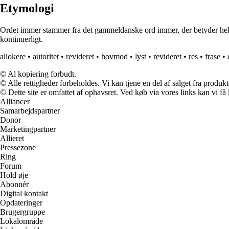
Etymologi
Ordet immer stammer fra det gammeldanske ord immer, der betyder hele ti
kontinuerligt.
allokere
•
autoritet
•
revideret
•
hovmod
•
lyst
•
revideret
•
res
•
frase
•
© Al kopiering forbudt.
© Alle rettigheder forbeholdes. Vi kan tjene en del af salget fra produk
© Dette site er omfattet af ophavsret. Ved køb via vores links kan vi 
Alliancer
Samarbejdspartner
Donor
Marketingpartner
Allieret
Pressezone
Ring
Forum
Hold øje
Abonnér
Digital kontakt
Opdateringer
Brugergruppe
Lokalområde