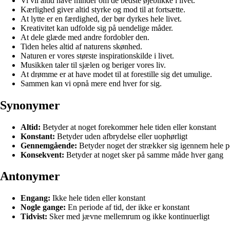
Vi vil altid have minder om de bedste øjeblikke i livet.
Kærlighed giver altid styrke og mod til at fortsætte.
At lytte er en færdighed, der bør dyrkes hele livet.
Kreativitet kan udfolde sig på uendelige måder.
At dele glæde med andre fordobler den.
Tiden heles altid af naturens skønhed.
Naturen er vores største inspirationskilde i livet.
Musikken taler til sjælen og beriger vores liv.
At drømme er at have modet til at forestille sig det umulige.
Sammen kan vi opnå mere end hver for sig.
Synonymer
Altid:
Betyder at noget forekommer hele tiden eller konstant
Konstant:
Betyder uden afbrydelse eller uophørligt
Gennemgående:
Betyder noget der strækker sig igennem hele pe
Konsekvent:
Betyder at noget sker på samme måde hver gang
Antonymer
Engang:
Ikke hele tiden eller konstant
Nogle gange:
En periode af tid, der ikke er konstant
Tidvist:
Sker med jævne mellemrum og ikke kontinuerligt