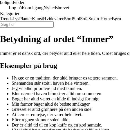
boligudvikler
Log på
Kom i gang
Nyhedsbrevet
Kategorier
Trends
Lys
Planter
Kunst
Hvidevarer
Bord
Stol
Sofa
Smart Home
Børn
Betydning af ordet “Immer”
Immer er et dansk ord, der betyder altid eller hele tiden. Ordet bruges of
Eksempler på brug
Hygge er en tradition, der altid bringer os tættere sammen.
Snemanden står stolt i haven hele vinteren.
Jeg vil altid prioritere tid med familien.
Blomsterne i haven blomstrer altid om sommeren.
Bøger har altid været en kilde til indsigt for mig.
Min farmor bager altid de bedste småkager.
Græsset er altid grønnere på den anden side.
At lære er en rejse, der varer hele livet.
Efter regnen skinner solen altid.
Der er altid tid til en kop kaffe og en god samtale.