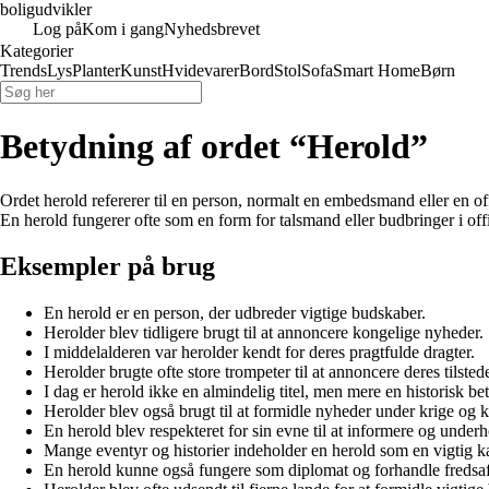
boligudvikler
Log på
Kom i gang
Nyhedsbrevet
Kategorier
Trends
Lys
Planter
Kunst
Hvidevarer
Bord
Stol
Sofa
Smart Home
Børn
Betydning af ordet “Herold”
Ordet herold refererer til en person, normalt en embedsmand eller en off
En herold fungerer ofte som en form for talsmand eller budbringer i o
Eksempler på brug
En herold er en person, der udbreder vigtige budskaber.
Herolder blev tidligere brugt til at annoncere kongelige nyheder.
I middelalderen var herolder kendt for deres pragtfulde dragter.
Herolder brugte ofte store trompeter til at annoncere deres tilste
I dag er herold ikke en almindelig titel, men mere en historisk be
Herolder blev også brugt til at formidle nyheder under krige og k
En herold blev respekteret for sin evne til at informere og underh
Mange eventyr og historier indeholder en herold som en vigtig ka
En herold kunne også fungere som diplomat og forhandle fredsaft