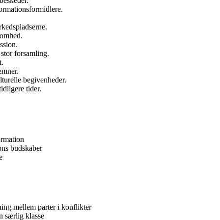
 beskeder.
formationsformidlere.
rkedspladserne.
ksomhed.
ssion.
 stor forsamling.
t.
emner.
lturelle begivenheder.
idligere tider.
ormation
ions budskaber
e
ing mellem parter i konflikter
n særlig klasse