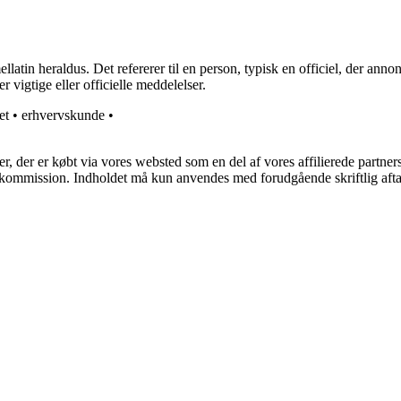
in heraldus. Det refererer til en person, typisk en officiel, der annonc
r vigtige eller officielle meddelelser.
et
•
erhvervskunde
•
ter, der er købt via vores websted som en del af vores affilierede partne
få kommission. Indholdet må kun anvendes med forudgående skriftlig afta