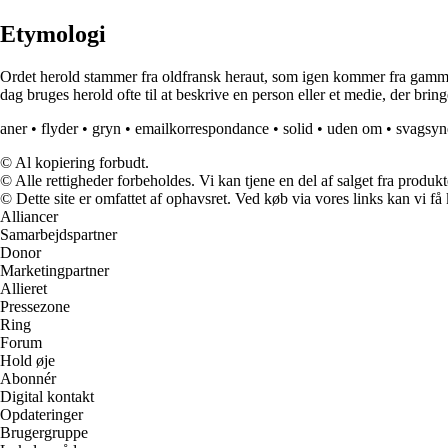
Etymologi
Ordet herold stammer fra oldfransk heraut, som igen kommer fra gammellat
dag bruges herold ofte til at beskrive en person eller et medie, der bringe
aner
•
flyder
•
gryn
•
emailkorrespondance
•
solid
•
uden om
•
svagsyn
© Al kopiering forbudt.
© Alle rettigheder forbeholdes. Vi kan tjene en del af salget fra produk
© Dette site er omfattet af ophavsret. Ved køb via vores links kan vi 
Alliancer
Samarbejdspartner
Donor
Marketingpartner
Allieret
Pressezone
Ring
Forum
Hold øje
Abonnér
Digital kontakt
Opdateringer
Brugergruppe