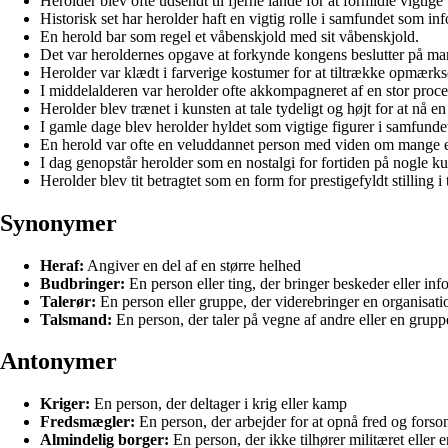
Herolder blev ofte udsendt til fjerne lande for at formidle vigtige
Historisk set har herolder haft en vigtig rolle i samfundet som in
En herold bar som regel et våbenskjold med sit våbenskjold.
Det var heroldernes opgave at forkynde kongens beslutter på ma
Herolder var klædt i farverige kostumer for at tiltrække opmær
I middelalderen var herolder ofte akkompagneret af en stor proce
Herolder blev trænet i kunsten at tale tydeligt og højt for at nå en
I gamle dage blev herolder hyldet som vigtige figurer i samfunde
En herold var ofte en veluddannet person med viden om mange 
I dag genopstår herolder som en nostalgi for fortiden på nogle ku
Herolder blev tit betragtet som en form for prestigefyldt stilling i t
Synonymer
Heraf:
Angiver en del af en større helhed
Budbringer:
En person eller ting, der bringer beskeder eller inf
Talerør:
En person eller gruppe, der viderebringer en organisat
Talsmand:
En person, der taler på vegne af andre eller en grupp
Antonymer
Kriger:
En person, der deltager i krig eller kamp
Fredsmægler:
En person, der arbejder for at opnå fred og forson
Almindelig borger:
En person, der ikke tilhører militæret eller e