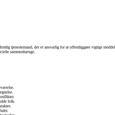
entlig tjenestemand, der er ansvarlig for at offentliggøre vigtige medde
fficielle sammenhænge.
deværelse.
tegnelse.
onflikter.
olde folk.
rakter.
aler.