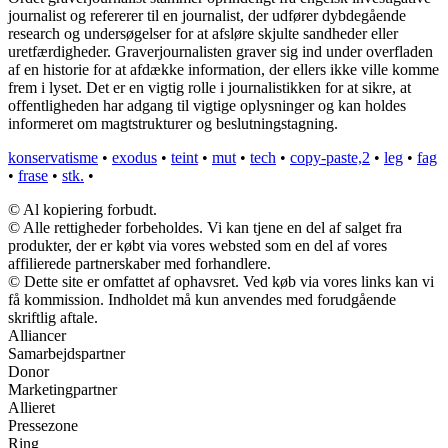
journalist og refererer til en journalist, der udfører dybdegående
research og undersøgelser for at afsløre skjulte sandheder eller
uretfærdigheder. Graverjournalisten graver sig ind under overfladen
af en historie for at afdække information, der ellers ikke ville komme
frem i lyset. Det er en vigtig rolle i journalistikken for at sikre, at
offentligheden har adgang til vigtige oplysninger og kan holdes
informeret om magtstrukturer og beslutningstagning.
konservatisme
•
exodus
•
teint
•
mut
•
tech
•
copy-paste,2
•
leg
•
fag
•
frase
•
stk.
•
© Al kopiering forbudt.
© Alle rettigheder forbeholdes. Vi kan tjene en del af salget fra
produkter, der er købt via vores websted som en del af vores
affilierede partnerskaber med forhandlere.
© Dette site er omfattet af ophavsret. Ved køb via vores links kan vi
få kommission. Indholdet må kun anvendes med forudgående
skriftlig aftale.
Alliancer
Samarbejdspartner
Donor
Marketingpartner
Allieret
Pressezone
Ring