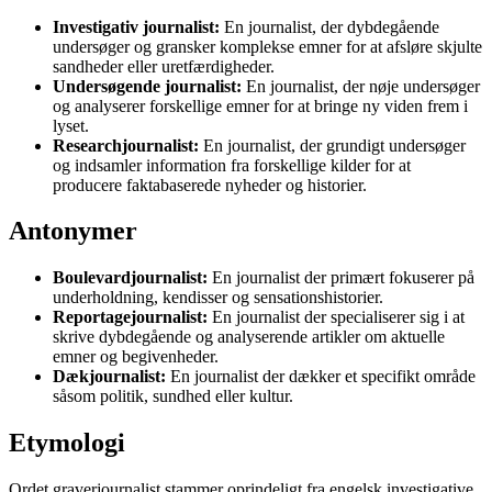
Investigativ journalist:
En journalist, der dybdegående
undersøger og gransker komplekse emner for at afsløre skjulte
sandheder eller uretfærdigheder.
Undersøgende journalist:
En journalist, der nøje undersøger
og analyserer forskellige emner for at bringe ny viden frem i
lyset.
Researchjournalist:
En journalist, der grundigt undersøger
og indsamler information fra forskellige kilder for at
producere faktabaserede nyheder og historier.
Antonymer
Boulevardjournalist:
En journalist der primært fokuserer på
underholdning, kendisser og sensationshistorier.
Reportagejournalist:
En journalist der specialiserer sig i at
skrive dybdegående og analyserende artikler om aktuelle
emner og begivenheder.
Dækjournalist:
En journalist der dækker et specifikt område
såsom politik, sundhed eller kultur.
Etymologi
Ordet graverjournalist stammer oprindeligt fra engelsk investigative