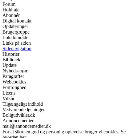
Forum
Hold øje
Abonnér
Digital kontakt
Opdateringer
Brugergruppe
Lokalområde
Links på siden
Sidenavigation
Historier
Bibliotek
Update
Nyhedsstrøm
Paragraffer
Webcookies
Fortrolighed
Licens
Vilkår
Tilgængeligt indhold
Vedvarende løsninger
Boligudvikler.dk
Annoncemedier
mail@annoncemedier.dk
For at sikre en god og personlig oplevelse bruger vi cookies. Se
hvordan her.