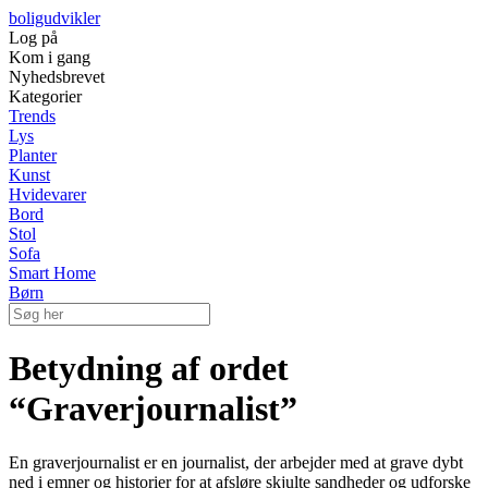
boligudvikler
Log på
Kom i gang
Nyhedsbrevet
Kategorier
Trends
Lys
Planter
Kunst
Hvidevarer
Bord
Stol
Sofa
Smart Home
Børn
Betydning af ordet
“Graverjournalist”
En graverjournalist er en journalist, der arbejder med at grave dybt
ned i emner og historier for at afsløre skjulte sandheder og udforske