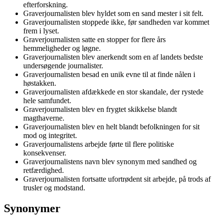
efterforskning.
Graverjournalisten blev hyldet som en sand mester i sit felt.
Graverjournalisten stoppede ikke, før sandheden var kommet
frem i lyset.
Graverjournalisten satte en stopper for flere års
hemmeligheder og løgne.
Graverjournalisten blev anerkendt som en af landets bedste
undersøgende journalister.
Graverjournalisten besad en unik evne til at finde nålen i
høstakken.
Graverjournalisten afdækkede en stor skandale, der rystede
hele samfundet.
Graverjournalisten blev en frygtet skikkelse blandt
magthaverne.
Graverjournalisten blev en helt blandt befolkningen for sit
mod og integritet.
Graverjournalistens arbejde førte til flere politiske
konsekvenser.
Graverjournalistens navn blev synonym med sandhed og
retfærdighed.
Graverjournalisten fortsatte ufortrødent sit arbejde, på trods af
trusler og modstand.
Synonymer