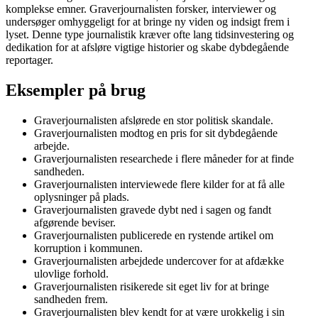
komplekse emner. Graverjournalisten forsker, interviewer og
undersøger omhyggeligt for at bringe ny viden og indsigt frem i
lyset. Denne type journalistik kræver ofte lang tidsinvestering og
dedikation for at afsløre vigtige historier og skabe dybdegående
reportager.
Eksempler på brug
Graverjournalisten afslørede en stor politisk skandale.
Graverjournalisten modtog en pris for sit dybdegående
arbejde.
Graverjournalisten researchede i flere måneder for at finde
sandheden.
Graverjournalisten interviewede flere kilder for at få alle
oplysninger på plads.
Graverjournalisten gravede dybt ned i sagen og fandt
afgørende beviser.
Graverjournalisten publicerede en rystende artikel om
korruption i kommunen.
Graverjournalisten arbejdede undercover for at afdække
ulovlige forhold.
Graverjournalisten risikerede sit eget liv for at bringe
sandheden frem.
Graverjournalisten blev kendt for at være urokkelig i sin