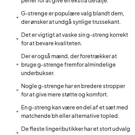
perler for at give en ekstra detalje.
G-strenge er populære valg blandt dem,
der ønsker at undgå synlige trussekant.
Det er vigtigt at vaske sin g-streng korrekt
for at bevare kvaliteten.
Der er også mænd, der foretrækker at
bruge g-strenge fremfor almindelige
underbukser.
Nogle g-strenge har en bredere stropper
for at give mere støtte og komfort.
En g-streng kan være en del af et sæt med
matchende bh eller alternative topled.
De fleste lingeributikker har et stort udvalg