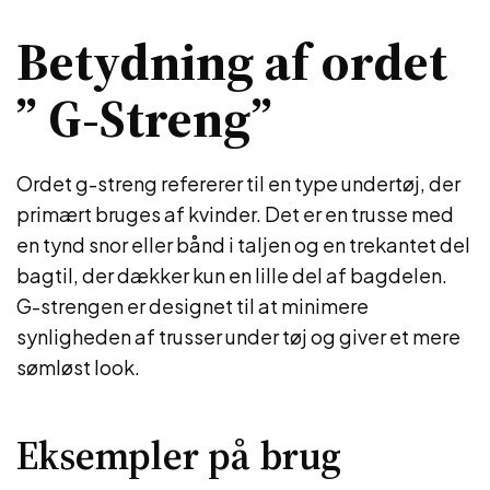
Betydning af ordet
” G-Streng”
Ordet g-streng refererer til en type undertøj, der
primært bruges af kvinder. Det er en trusse med
en tynd snor eller bånd i taljen og en trekantet del
bagtil, der dækker kun en lille del af bagdelen.
G-strengen er designet til at minimere
synligheden af trusser under tøj og giver et mere
sømløst look.
Eksempler på brug