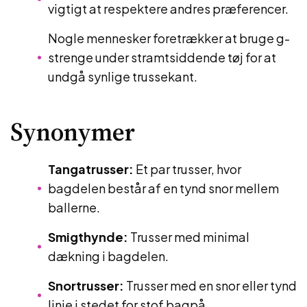
vigtigt at respektere andres præferencer.
Nogle mennesker foretrækker at bruge g-
strenge under stramtsiddende tøj for at
undgå synlige trussekant.
Synonymer
Tangatrusser:
Et par trusser, hvor
bagdelen består af en tynd snor mellem
ballerne.
Smigthynde:
Trusser med minimal
dækning i bagdelen.
Snortrusser:
Trusser med en snor eller tynd
linje i stedet for stof bagpå.