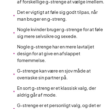
af forskellige g-strenge at vælge imellem.
Det er vigtigt at føle sig godt tilpas, når
man bruger en g-streng.
Nogle kvinder bruger g-strenge for at føle
sig mere selvsikre og sexede.
Nogle g-strenge har en mere lavtaljet
design for at give en afslappet
fornemmelse.
G-strenge kan være en sjov måde at
overraske sin partner på.
En sort g-streng er et klassisk valg, der
aldrig går af mode.
G-strenge er et personligt valg, og det er