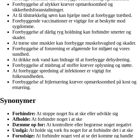
Forebyggelse af ulykker kræver opmærksomhed og
sikkerhedsforanstaltninger.
At få tilstrækkelig søvn kan hjælpe med at forebygge træthed.
Forebyggende vaccinationer er vigtige for at beskytte mod
sygdomme.
Forebyggelse af dårlig ryg holdning kan forhindre smerter og
skader.
At træne sine muskler kan forebygge muskelsvaghed og skader.
Forebyggelse af forurening er afgørende for miljøet og vores
sundhed.
At drikke nok vand kan bidrage til at forebygge dehydrering.
Forebyggelse af misbrug af stoffer kræver oplysning og støtte.
At forebygge spredning af infektioner er vigtigt for
folkesundheden.
Forebyggelse af fejlernæring kræver opmærksomhed på kost og
ernæring.
Synonymer
Forhindre:
At stoppe noget fra at ske eller udvikle sig
Afholde:
At forhindre noget i at ske
Dæmme op for:
At kontrollere eller begrænse noget negativt
Undgå:
At holde sig væk fra noget for at forhindre det i at ske
Forudsige:
At forhindre noget ved at se det komme og handle