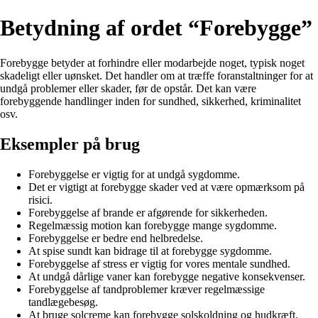
Betydning af ordet “Forebygge”
Forebygge betyder at forhindre eller modarbejde noget, typisk noget
skadeligt eller uønsket. Det handler om at træffe foranstaltninger for at
undgå problemer eller skader, før de opstår. Det kan være
forebyggende handlinger inden for sundhed, sikkerhed, kriminalitet
osv.
Eksempler på brug
Forebyggelse er vigtig for at undgå sygdomme.
Det er vigtigt at forebygge skader ved at være opmærksom på
risici.
Forebyggelse af brande er afgørende for sikkerheden.
Regelmæssig motion kan forebygge mange sygdomme.
Forebyggelse er bedre end helbredelse.
At spise sundt kan bidrage til at forebygge sygdomme.
Forebyggelse af stress er vigtig for vores mentale sundhed.
At undgå dårlige vaner kan forebygge negative konsekvenser.
Forebyggelse af tandproblemer kræver regelmæssige
tandlægebesøg.
At bruge solcreme kan forebygge solskoldning og hudkræft.