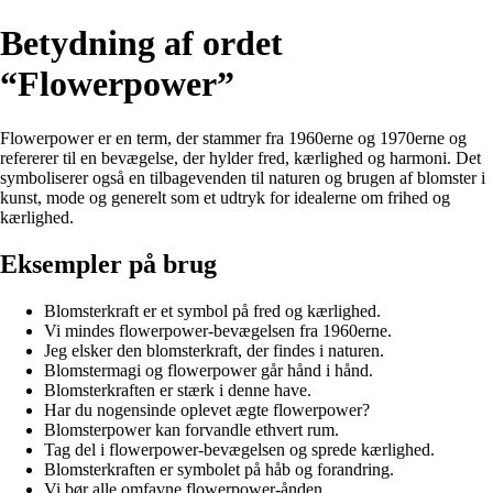
Betydning af ordet
“Flowerpower”
Flowerpower er en term, der stammer fra 1960erne og 1970erne og
refererer til en bevægelse, der hylder fred, kærlighed og harmoni. Det
symboliserer også en tilbagevenden til naturen og brugen af blomster i
kunst, mode og generelt som et udtryk for idealerne om frihed og
kærlighed.
Eksempler på brug
Blomsterkraft er et symbol på fred og kærlighed.
Vi mindes flowerpower-bevægelsen fra 1960erne.
Jeg elsker den blomsterkraft, der findes i naturen.
Blomstermagi og flowerpower går hånd i hånd.
Blomsterkraften er stærk i denne have.
Har du nogensinde oplevet ægte flowerpower?
Blomsterpower kan forvandle ethvert rum.
Tag del i flowerpower-bevægelsen og sprede kærlighed.
Blomsterkraften er symbolet på håb og forandring.
Vi bør alle omfavne flowerpower-ånden.