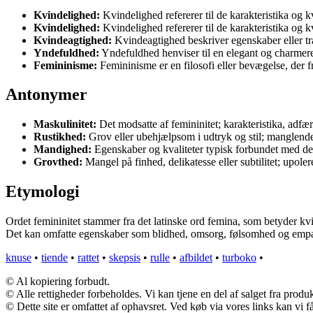
Kvindelighed:
Kvindelighed refererer til de karakteristika og kva
Kvindelighed:
Kvindelighed refererer til de karakteristika og kva
Kvindeagtighed:
Kvindeagtighed beskriver egenskaber eller tr
Yndefuldhed:
Yndefuldhed henviser til en elegant og charmer
Femininisme:
Femininisme er en filosofi eller bevægelse, der 
Antonymer
Maskulinitet:
Det modsatte af femininitet; karakteristika, adfæ
Rustikhed:
Grov eller ubehjælpsom i udtryk og stil; manglende 
Mandighed:
Egenskaber og kvaliteter typisk forbundet med det
Grovthed:
Mangel på finhed, delikatesse eller subtilitet; upolere
Etymologi
Ordet femininitet stammer fra det latinske ord femina, som betyder kvi
Det kan omfatte egenskaber som blidhed, omsorg, følsomhed og empa
knuse
•
tiende
•
rattet
•
skepsis
•
rulle
•
afbildet
•
turboko
•
© Al kopiering forbudt.
© Alle rettigheder forbeholdes. Vi kan tjene en del af salget fra produ
© Dette site er omfattet af ophavsret. Ved køb via vores links kan vi