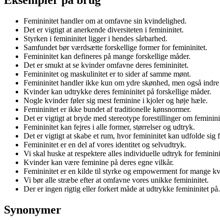
Femininitet handler om at omfavne sin kvindelighed.
Det er vigtigt at anerkende diversiteten i femininitet.
Styrken i femininitet ligger i hendes sårbarhed.
Samfundet bør værdsætte forskellige former for femininitet.
Femininitet kan defineres på mange forskellige måder.
Det er smukt at se kvinder omfavne deres femininitet.
Femininitet og maskulinitet er to sider af samme mønt.
Femininitet handler ikke kun om ydre skønhed, men også indre 
Kvinder kan udtrykke deres femininitet på forskellige måder.
Nogle kvinder føler sig mest feminine i kjoler og høje hæle.
Femininitet er ikke bundet af traditionelle kønsnormer.
Det er vigtigt at bryde med stereotype forestillinger om feminini
Femininitet kan fejres i alle former, størrelser og udtryk.
Det er vigtigt at skabe et rum, hvor femininitet kan udfolde sig fr
Femininitet er en del af vores identitet og selvudtryk.
Vi skal huske at respektere alles individuelle udtryk for feminini
Kvinder kan være feminine på deres egne vilkår.
Femininitet er en kilde til styrke og empowerment for mange kv
Vi bør alle stræbe efter at omfavne vores unikke femininitet.
Der er ingen rigtig eller forkert måde at udtrykke femininitet på.
Synonymer