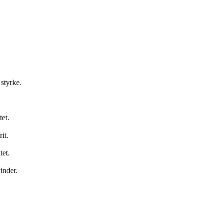
styrke.
tet.
it.
tet.
inder.