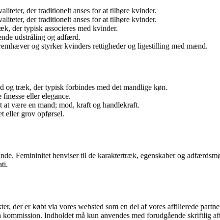
liteter, der traditionelt anses for at tilhøre kvinder.
liteter, der traditionelt anses for at tilhøre kvinder.
æk, der typisk associeres med kvinder.
ende udstråling og adfærd.
fremhæver og styrker kvinders rettigheder og ligestilling med mænd.
rd og træk, der typisk forbindes med det mandlige køn.
finesse eller elegance.
 at være en mand; mod, kraft og handlekraft.
t eller grov opførsel.
nde. Femininitet henviser til de karaktertræk, egenskaber og adfærdsmøn
ti.
kter, der er købt via vores websted som en del af vores affilierede part
 få kommission. Indholdet må kun anvendes med forudgående skriftlig aft