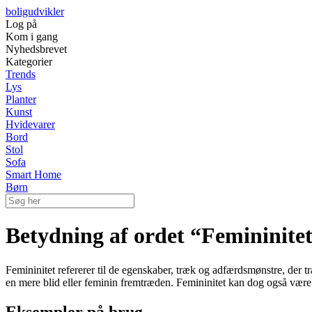
boligudvikler
Log på
Kom i gang
Nyhedsbrevet
Kategorier
Trends
Lys
Planter
Kunst
Hvidevarer
Bord
Stol
Sofa
Smart Home
Børn
Betydning af ordet “Femininite
Femininitet refererer til de egenskaber, træk og adfærdsmønstre, der t
en mere blid eller feminin fremtræden. Femininitet kan dog også være m
Eksempler på brug