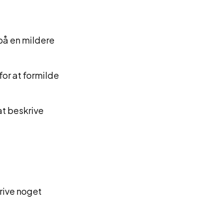
på en mildere
for at formilde
at beskrive
krive noget