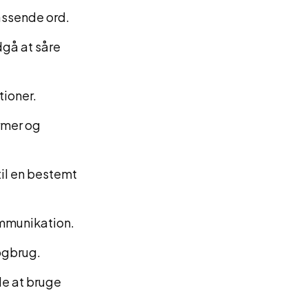
assende ord.
gå at såre
tioner.
rmer og
til en bestemt
ommunikation.
ogbrug.
de at bruge