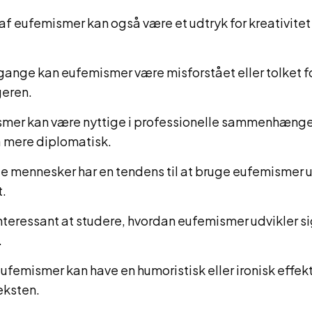
af eufemismer kan også være et udtryk for kreativitet
ange kan eufemismer være misforstået eller tolket fo
eren.
mer kan være nyttige i professionelle sammenhænge 
 mere diplomatisk.
te mennesker har en tendens til at bruge eufemismer 
t.
interessant at studere, hvordan eufemismer udvikler sig
.
ufemismer kan have en humoristisk eller ironisk effek
eksten.