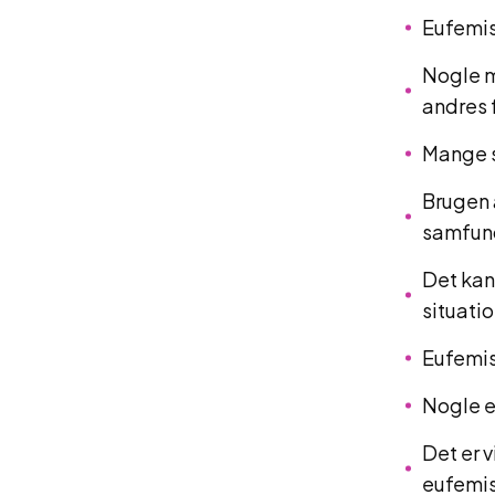
Eufemis
Nogle m
andres f
Mange s
Brugen 
samfun
Det kan
situatio
Eufemis
Nogle e
Det er 
eufemi