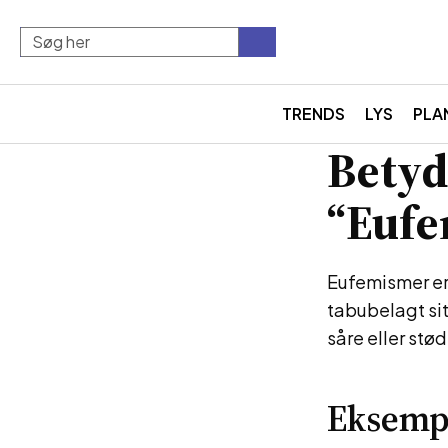
TRENDS
LYS
PLA
Betyd
“Euf
Eufemismer er 
tabubelagt sit
såre eller stø
Eksemp