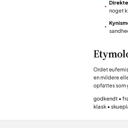
Direkte
noget k
Kynism
sandhe
Etymol
Ordet eufemis
en mildere ell
opfattes som g
godkendt
•
fr
klask
•
skuepl