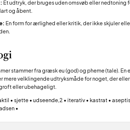
:
Et udtryk, der bruges uden omsvøb eller nedtoning f
lart og åbent.
e:
En form for ærlighed eller kritik, der ikke skjuler ell
den.
ogi
mer stammer fra græsk eu (god) og pheme (tale). En
er mere velklingende udtryksmåde for noget, der elle
roft eller ubehageligt.
aktil
•
sjette
•
udseende,2
•
iterativ
•
kastrat
•
asepti
adsen
•