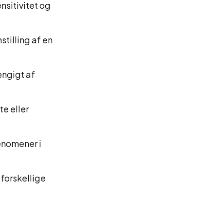
nsitivitet og
tilling af en
ængigt af
e eller
ænomener i
forskellige