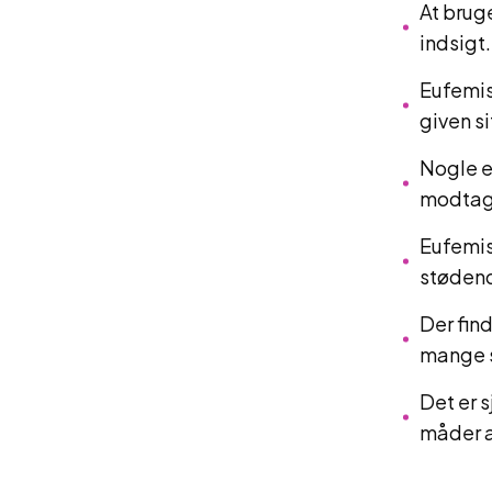
At brug
indsigt.
Eufemis
given si
Nogle e
modtage
Eufemis
stødend
Der fin
mange 
Det er 
måder a