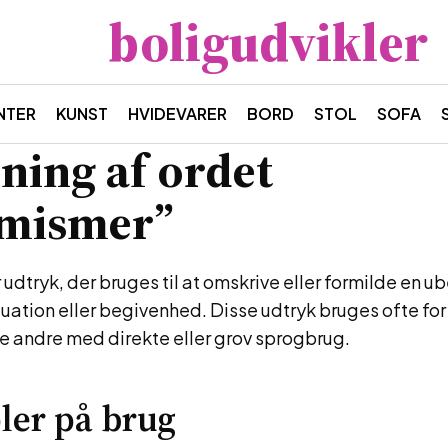
boligudvikler
NTER
KUNST
HVIDEVARER
BORD
STOL
SOFA
ning af ordet
emismer”
udtryk, der bruges til at omskrive eller formilde en u
uation eller begivenhed. Disse udtryk bruges ofte for
de andre med direkte eller grov sprogbrug.
ler på brug