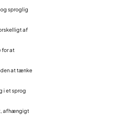
 og sproglig
rskelligt af
for at
uden at tænke
 i et sprog
t, afhængigt