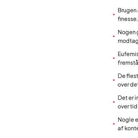
Brugen 
finesse.
Nogen g
modtag
Eufemis
fremstå
De fles
over de
Det er 
over tid
Nogle e
af kont