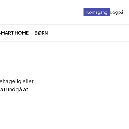
Kom i gang
Log på
SMART HOME
BØRN
behagelig eller
 at undgå at