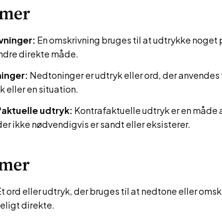
ymer
vninger:
En omskrivning bruges til at udtrykke noget 
indre direkte måde.
inger:
Nedtoninger er udtryk eller ord, der anvendes 
k eller en situation.
aktuelle udtryk:
Kontrafaktuelle udtryk er en måde 
er ikke nødvendigvis er sandt eller eksisterer.
mer
t ord eller udtryk, der bruges til at nedtone eller oms
ligt direkte.