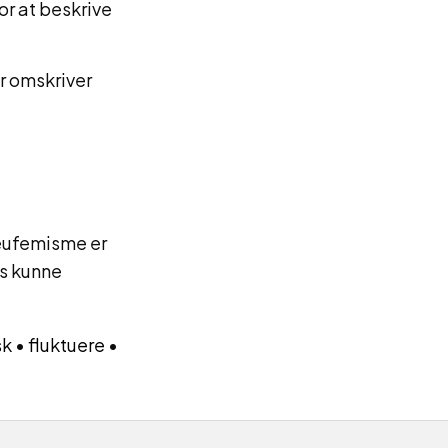
or at beskrive
er omskriver
 eufemisme er
rs kunne
sk
•
fluktuere
•