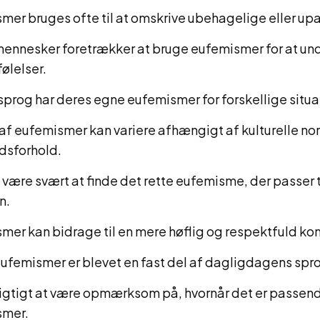
mer bruges ofte til at omskrive ubehagelige eller up
ennesker foretrækker at bruge eufemismer for at und
ølelser.
prog har deres egne eufemismer for forskellige situa
af eufemismer kan variere afhængigt af kulturelle no
dsforhold.
 være svært at finde det rette eufemisme, der passer 
n.
mer kan bidrage til en mere høflig og respektfuld k
ufemismer er blevet en fast del af dagligdagens spr
vigtigt at være opmærksom på, hvornår det er passen
smer.