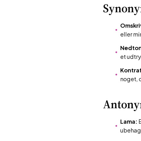
Synon
Omskri
eller m
Nedton
et udtry
Kontraf
noget, d
Antony
Lama:
E
ubehage