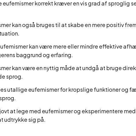
e eufemismer korrekt kræver en vis grad af sproglig se
mer kan også bruges til at skabe en mere positiv frems
tuation.
ufemismer kan være mere eller mindre effektive afh
rens baggrund og erfaring.
mer kan være en nyttig måde at undgå at bruge direkt
e sprog.
des utallige eufemismer for kropslige funktioner og f
sprog.
sjovt at lege med eufemismer og eksperimentere med 
t udtrykke sig på.