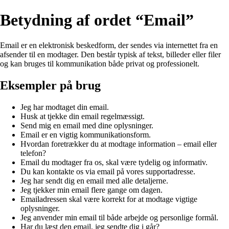
Betydning af ordet “Email”
Email er en elektronisk beskedform, der sendes via internettet fra en
afsender til en modtager. Den består typisk af tekst, billeder eller filer
og kan bruges til kommunikation både privat og professionelt.
Eksempler på brug
Jeg har modtaget din email.
Husk at tjekke din email regelmæssigt.
Send mig en email med dine oplysninger.
Email er en vigtig kommunikationsform.
Hvordan foretrækker du at modtage information – email eller
telefon?
Email du modtager fra os, skal være tydelig og informativ.
Du kan kontakte os via email på vores supportadresse.
Jeg har sendt dig en email med alle detaljerne.
Jeg tjekker min email flere gange om dagen.
Emailadressen skal være korrekt for at modtage vigtige
oplysninger.
Jeg anvender min email til både arbejde og personlige formål.
Har du læst den email, jeg sendte dig i går?