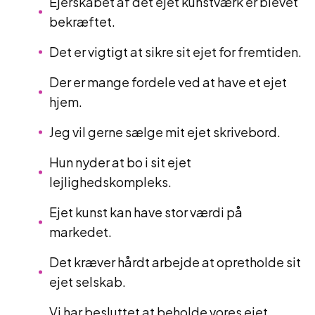
Ejerskabet af det ejet kunstværk er blevet
bekræftet.
Det er vigtigt at sikre sit ejet for fremtiden.
Der er mange fordele ved at have et ejet
hjem.
Jeg vil gerne sælge mit ejet skrivebord.
Hun nyder at bo i sit ejet
lejlighedskompleks.
Ejet kunst kan have stor værdi på
markedet.
Det kræver hårdt arbejde at opretholde sit
ejet selskab.
Vi har besluttet at beholde vores ejet