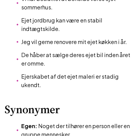
sommerhus.
Ejet jordbrug kan være en stabil
indtægtskilde.
Jeg vil gerne renovere mit ejet køkken i år.
De håber at sælge deres ejet bil inden året
er omme.
Ejerskabet af det ejet maleri er stadig
ukendt.
Synonymer
Egen:
Noget der tilhører en person eller en
gruppe mennesker.