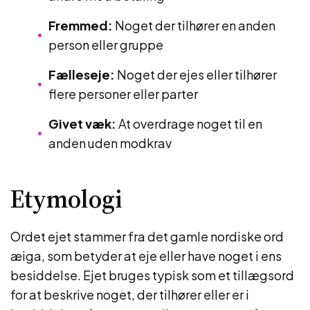
Fremmed:
Noget der tilhører en anden
person eller gruppe
Fælleseje:
Noget der ejes eller tilhører
flere personer eller parter
Givet væk:
At overdrage noget til en
anden uden modkrav
Etymologi
Ordet ejet stammer fra det gamle nordiske ord
æiga, som betyder at eje eller have noget i ens
besiddelse. Ejet bruges typisk som et tillægsord
for at beskrive noget, der tilhører eller er i