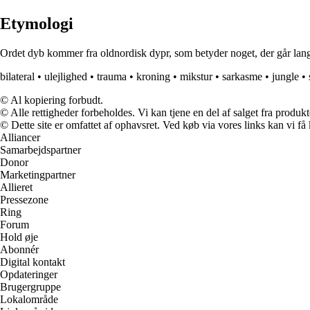
Etymologi
Ordet dyb kommer fra oldnordisk dypr, som betyder noget, der går langt 
bilateral
•
ulejlighed
•
trauma
•
kroning
•
mikstur
•
sarkasme
•
jungle
•
© Al kopiering forbudt.
© Alle rettigheder forbeholdes. Vi kan tjene en del af salget fra produk
© Dette site er omfattet af ophavsret. Ved køb via vores links kan vi 
Alliancer
Samarbejdspartner
Donor
Marketingpartner
Allieret
Pressezone
Ring
Forum
Hold øje
Abonnér
Digital kontakt
Opdateringer
Brugergruppe
Lokalområde