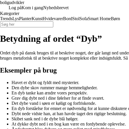
boligudvikler
Log på
Kom i gang
Nyhedsbrevet
Kategorier
Trends
Lys
Planter
Kunst
Hvidevarer
Bord
Stol
Sofa
Smart Home
Børn
Betydning af ordet “Dyb”
Ordet dyb på dansk bruges til at beskrive noget, der går langt ned under 
bruges metaforisk til at beskrive noget komplekst eller indsigtsfuldt. Så
Eksempler på brug
Havet er dybt og fyldt med mysterier.
Den dybe skov rummer mange hemmeligheder.
En dyb tanke kan ændre vores perspektiv.
Grav dig dybt ned i dine følelser for at finde svaret.
Det dybe vand i søen er køligt og forfriskende.
En dyb forståelse for emnet er nødvendig for at kunne diskutere 
Dybt nede vidste han, at han havde taget den rigtige beslutning.
Skibet sank ned i de dybe blå bølger.
At dykke dybt ned i en bog kan være en fordybende oplevelse.