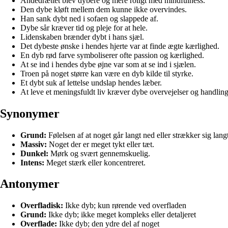
Åndedrættet blev dybere og mere roligt med mindfulness.
Den dybe kløft mellem dem kunne ikke overvindes.
Han sank dybt ned i sofaen og slappede af.
Dybe sår kræver tid og pleje for at hele.
Lidenskaben brænder dybt i hans sjæl.
Det dybeste ønske i hendes hjerte var at finde ægte kærlighed.
En dyb rød farve symboliserer ofte passion og kærlighed.
At se ind i hendes dybe øjne var som at se ind i sjælen.
Troen på noget større kan være en dyb kilde til styrke.
Et dybt suk af lettelse undslap hendes læber.
At leve et meningsfuldt liv kræver dybe overvejelser og handling
Synonymer
Grund:
Følelsen af at noget går langt ned eller strækker sig lang
Massiv:
Noget der er meget tykt eller tæt.
Dunkel:
Mørk og svært gennemskuelig.
Intens:
Meget stærk eller koncentreret.
Antonymer
Overfladisk:
Ikke dyb; kun rørende ved overfladen
Grund:
Ikke dyb; ikke meget kompleks eller detaljeret
Overflade:
Ikke dyb; den ydre del af noget