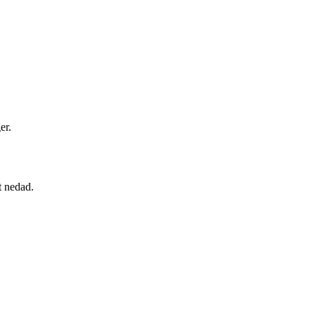
er.
t nedad.