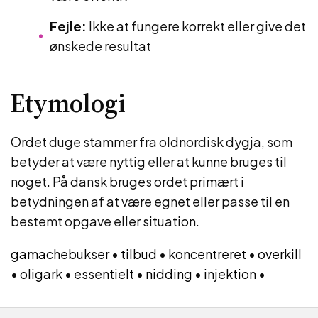
Fejle:
Ikke at fungere korrekt eller give det
ønskede resultat
Etymologi
Ordet duge stammer fra oldnordisk dygja, som
betyder at være nyttig eller at kunne bruges til
noget. På dansk bruges ordet primært i
betydningen af at være egnet eller passe til en
bestemt opgave eller situation.
gamachebukser
•
tilbud
•
koncentreret
•
overkill
•
oligark
•
essentielt
•
nidding
•
injektion
•