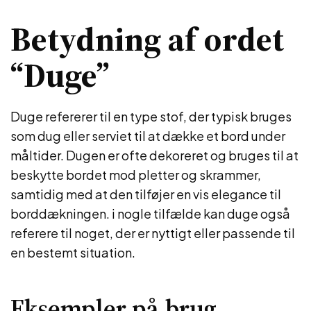
Betydning af ordet
“Duge”
Duge refererer til en type stof, der typisk bruges
som dug eller serviet til at dække et bord under
måltider. Dugen er ofte dekoreret og bruges til at
beskytte bordet mod pletter og skrammer,
samtidig med at den tilføjer en vis elegance til
borddækningen. i nogle tilfælde kan duge også
referere til noget, der er nyttigt eller passende til
en bestemt situation.
Eksempler på brug