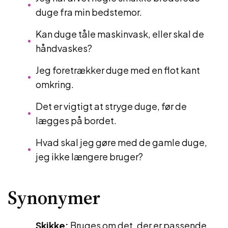
duge fra min bedstemor.
Kan duge tåle maskinvask, eller skal de
håndvaskes?
Jeg foretrækker duge med en flot kant
omkring.
Det er vigtigt at stryge duge, før de
lægges på bordet.
Hvad skal jeg gøre med de gamle duge,
jeg ikke længere bruger?
Synonymer
Skikke:
Bruges om det, der er passende