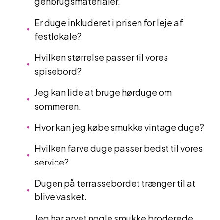
genbrugsmaterialer.
Er duge inkluderet i prisen for leje af
festlokale?
Hvilken størrelse passer til vores
spisebord?
Jeg kan lide at bruge hørduge om
sommeren.
Hvor kan jeg købe smukke vintage duge?
Hvilken farve duge passer bedst til vores
service?
Dugen på terrassebordet trænger til at
blive vasket.
Jeg har arvet nogle smukke broderede