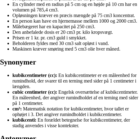
En cylinder med en radius på 5 cm og en højde på 10 cm har en
volumen på 785,4 cm3.
Opløsningen kræver en præcis mængde på 75 cm3 koncentrat.
En person kan have en hjernemasse mellem 1000 og 2000 cm3.
Målebægeret har en kapacitet på 250 cm3.
Den anbefalede dosis er 20 cm3 pr. kilo kropsvægt.
Prisen er 1 kr. pr. cm3 guld i smykket.
Beholderen fyldes med 30 cm3 salt opløst i vand.
Maskinen kræver smøring med 5 cm3 olie hver måned.
Synonymer
kubikcentimeter (cc):
En kubikcentimeter er en måleenhed for
rumindhold, der svarer til en terning med sider på 1 centimeter i
længden.
cubic centimeter (cc):
Engelsk oversættelse af kubikcentimeter.
En måleenhed, der angiver rumindholdet af en terning med sider
på 1 centimeter.
cm³:
Matematisk notation for kubikcentimeter, hvor tallet er
ophøjet i 3. Det angiver rumindholdet i kubikcentimeter.
kubikcenti:
En forældet betegnelse for kubikcentimeter, der
stadig anvendes i visse kontekster.
Antonymer