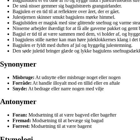
Bagjulstiden er en oase af ro og hygge midt i juletravlhedens stre
De små nisser gemmer sig bagjulstræets granguirlander.
Bagjulen er en tid til at reflektere over året, der er gået.
Julestjernen skinner smukt bagjulens mørke himmel.
Bagjulstiden er magisk med sine glitrende snefnug og varme stea
Nisserne arbejder ihærdigt for at få alle gaverne pakket og gemt 
Bagjul er tid til at være sammen med dem, vi holder af, og hygge
I bagjulens stille nætter kan man høre juleklokkernes klang i det 
Bagjulen er fyldt med duften af jul og hyggelig julestemning.
Den søde juletid bringer glæde og lykke bagjulens snefnugsdæk
Synonymer
Misbruge:
At udnytte eller misbruge noget eller nogen
Forråde:
At handle illoyalt mod en tillid eller en aftale
Snyde:
At bedrage eller narre nogen med vilje
Antonymer
Foran:
Modsætning til at være bagved eller bagefter
Fremad:
Modsætning til at bevæge sig bagud
Forrest:
Modsætning til at være bagerst
Etymologi