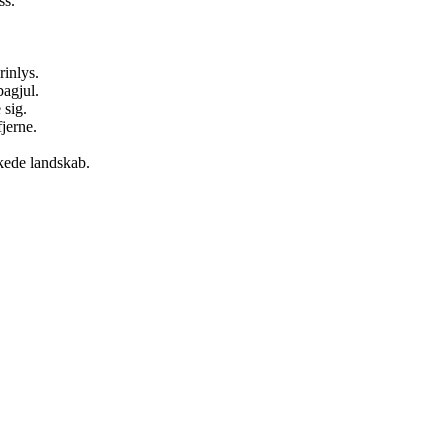
ss.
rinlys.
bagjul.
 sig.
fjerne.
kede landskab.