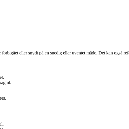
 forbigået eller snydt på en snedig eller uventet måde. Det kan også refere
et.
agjul.
ørs.
ul.