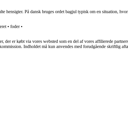
julte hensigter. På dansk bruges ordet bagjul typisk om en situation, hv
eret
•
foder
•
ter, der er købt via vores websted som en del af vores affilierede partne
få kommission. Indholdet må kun anvendes med forudgående skriftlig afta