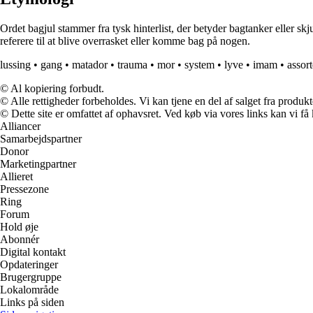
Ordet bagjul stammer fra tysk hinterlist, der betyder bagtanker eller sk
referere til at blive overrasket eller komme bag på nogen.
lussing
•
gang
•
matador
•
trauma
•
mor
•
system
•
lyve
•
imam
•
assort
© Al kopiering forbudt.
© Alle rettigheder forbeholdes. Vi kan tjene en del af salget fra produk
© Dette site er omfattet af ophavsret. Ved køb via vores links kan vi 
Alliancer
Samarbejdspartner
Donor
Marketingpartner
Allieret
Pressezone
Ring
Forum
Hold øje
Abonnér
Digital kontakt
Opdateringer
Brugergruppe
Lokalområde
Links på siden