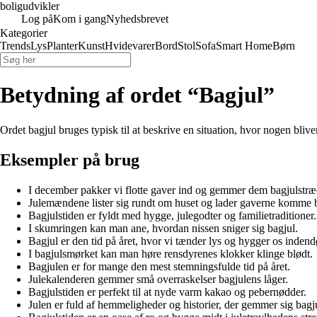
boligudvikler
Log på
Kom i gang
Nyhedsbrevet
Kategorier
Trends
Lys
Planter
Kunst
Hvidevarer
Bord
Stol
Sofa
Smart Home
Børn
Betydning af ordet “Bagjul”
Ordet bagjul bruges typisk til at beskrive en situation, hvor nogen bliver
Eksempler på brug
I december pakker vi flotte gaver ind og gemmer dem bagjulstræ
Julemændene lister sig rundt om huset og lader gaverne komme b
Bagjulstiden er fyldt med hygge, julegodter og familietraditioner.
I skumringen kan man ane, hvordan nissen sniger sig bagjul.
Bagjul er den tid på året, hvor vi tænder lys og hygger os indend
I bagjulsmørket kan man høre rensdyrenes klokker klinge blødt.
Bagjulen er for mange den mest stemningsfulde tid på året.
Julekalenderen gemmer små overraskelser bagjulens låger.
Bagjulstiden er perfekt til at nyde varm kakao og pebernødder.
Julen er fuld af hemmeligheder og historier, der gemmer sig bagj