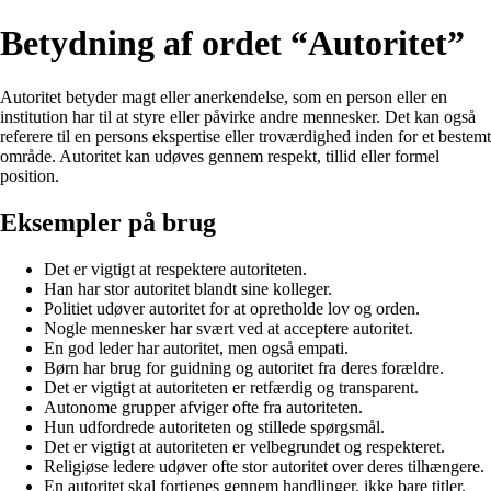
Betydning af ordet “Autoritet”
Autoritet betyder magt eller anerkendelse, som en person eller en
institution har til at styre eller påvirke andre mennesker. Det kan også
referere til en persons ekspertise eller troværdighed inden for et bestemt
område. Autoritet kan udøves gennem respekt, tillid eller formel
position.
Eksempler på brug
Det er vigtigt at respektere autoriteten.
Han har stor autoritet blandt sine kolleger.
Politiet udøver autoritet for at opretholde lov og orden.
Nogle mennesker har svært ved at acceptere autoritet.
En god leder har autoritet, men også empati.
Børn har brug for guidning og autoritet fra deres forældre.
Det er vigtigt at autoriteten er retfærdig og transparent.
Autonome grupper afviger ofte fra autoriteten.
Hun udfordrede autoriteten og stillede spørgsmål.
Det er vigtigt at autoriteten er velbegrundet og respekteret.
Religiøse ledere udøver ofte stor autoritet over deres tilhængere.
En autoritet skal fortjenes gennem handlinger, ikke bare titler.