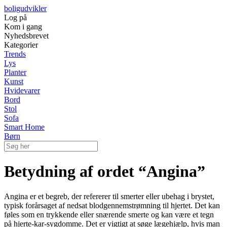
boligudvikler
Log på
Kom i gang
Nyhedsbrevet
Kategorier
Trends
Lys
Planter
Kunst
Hvidevarer
Bord
Stol
Sofa
Smart Home
Børn
Betydning af ordet “Angina”
Angina er et begreb, der refererer til smerter eller ubehag i brystet,
typisk forårsaget af nedsat blodgennemstrømning til hjertet. Det kan
føles som en trykkende eller snærende smerte og kan være et tegn
på hjerte-kar-sygdomme. Det er vigtigt at søge lægehjælp, hvis man