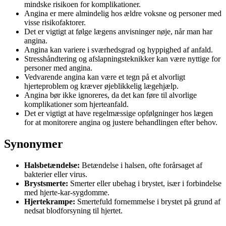
mindske risikoen for komplikationer.
Angina er mere almindelig hos ældre voksne og personer med
visse risikofaktorer.
Det er vigtigt at følge lægens anvisninger nøje, når man har
angina.
Angina kan variere i sværhedsgrad og hyppighed af anfald.
Stresshåndtering og afslapningsteknikker kan være nyttige for
personer med angina.
Vedvarende angina kan være et tegn på et alvorligt
hjerteproblem og kræver øjeblikkelig lægehjælp.
Angina bør ikke ignoreres, da det kan føre til alvorlige
komplikationer som hjerteanfald.
Det er vigtigt at have regelmæssige opfølgninger hos lægen
for at monitorere angina og justere behandlingen efter behov.
Synonymer
Halsbetændelse:
Betændelse i halsen, ofte forårsaget af
bakterier eller virus.
Brystsmerte:
Smerter eller ubehag i brystet, især i forbindelse
med hjerte-kar-sygdomme.
Hjertekrampe:
Smertefuld fornemmelse i brystet på grund af
nedsat blodforsyning til hjertet.