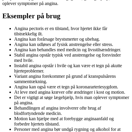
oplever symptomer på angina.
Eksempler på brug
Angina pectoris er en tilstand, hvor hjertet ikke får
tilstrækkelig ilt.
Angina kan forårsage brystsmerter og ubehag.
Angina kan udløses af fysisk anstrengelse eller stress.
Angina kan behandles med medicin og livsstilsændringer.
Stabil angina opstår typisk ved anstrengelse og forsvinder
med hvile.
Instabil angina opstår i hvile og kan være et tegn på akutte
hjerteproblemer.
Variant angina forekommer på grund af kranspulsårens
sammentrækning.
Angina kan også være et tegn på koronararteriesygdom.
At leve med angina kræver ofte ændringer i kost og motion.
Det er vigtigt at søge lægehjælp, hvis man oplever symptomer
på angina.
Behandlingen af angina involverer ofte brug af
blodfortyndende medicin.
Motion kan hjælpe med at forebygge anginaanfald og
forbedre hjertets tilstand.
Personer med angina bør undgå rygning og alkohol for at