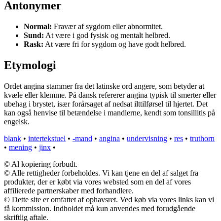
Antonymer
Normal:
Fravær af sygdom eller abnormitet.
Sund:
At være i god fysisk og mentalt helbred.
Rask:
At være fri for sygdom og have godt helbred.
Etymologi
Ordet angina stammer fra det latinske ord angere, som betyder at
kvæle eller klemme. På dansk refererer angina typisk til smerter eller
ubehag i brystet, især forårsaget af nedsat ilttilførsel til hjertet. Det
kan også henvise til betændelse i mandlerne, kendt som tonsillitis på
engelsk.
blank
•
intertekstuel
•
-mand
•
angina
•
undervisning
•
res
•
truthorn
•
mening
•
jinx
•
© Al kopiering forbudt.
© Alle rettigheder forbeholdes. Vi kan tjene en del af salget fra
produkter, der er købt via vores websted som en del af vores
affilierede partnerskaber med forhandlere.
© Dette site er omfattet af ophavsret. Ved køb via vores links kan vi
få kommission. Indholdet må kun anvendes med forudgående
skriftlig aftale.