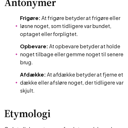
Antonymer
Frigøre:
At frigøre betyder at frigøre eller
løsne noget, som tidligere var bundet,
optaget eller forpligtet.
Opbevare:
At opbevare betyder at holde
noget tilbage eller gemme noget til senere
brug.
Afdække:
At afdække betyder at fjerne et
dække eller afsløre noget, der tidligere var
skjult.
Etymologi